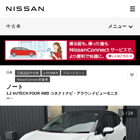
中古車
メニュー
日産
日産認定中古車
e-POWER
プロパイロット
NissanConnect対象車
ノート
1.2 AUTECH FOUR 4WD コネクトナビ・アラウンドビューモニタ
ー・
1
/
24