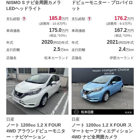
NISMO S ナビ全周囲カメラ
ドビューモニター・プロパイロ
LEDヘッドライト
ット
185.8
176.2
支払総額
支払総額
万円
万円
（諸費用：10.8万円）
（諸費用：9.0万円）
175.0
167.2
車両価格
万円
車両価格
万円
（税込 *10%）
（税込 *10%）
2020
2021
年式
(R02)年式
年式
(R03)年式
2.5
2.4
走行距離
万km
走行距離
万km
店舗名
松本カーランド
店舗名
伊那カーランド
日産
日産
ノート 1200cc 1.2 X FOUR
ノート 1200cc 1.2 X FOUR ス
4WD アラウンドビューモニタ
マートセーフティエディション
ー・ナビゲーション
4WD ナビ全周囲カメラ