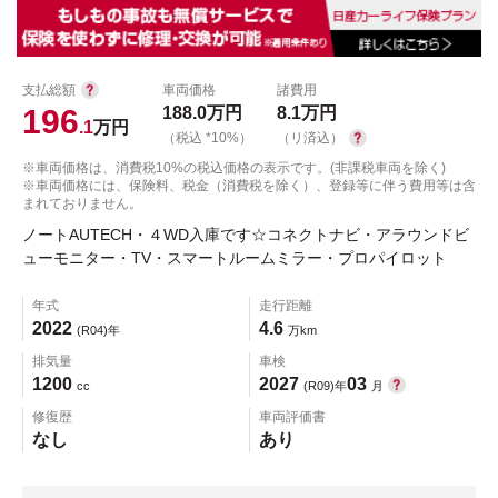
支払総額
車両価格
諸費用
196
188.0
万円
8.1
万円
.1
万円
（税込 *10%）
（リ済込）
※車両価格は、消費税10%の税込価格の表示です。(非課税車両を除く)
※車両価格には、保険料、税金（消費税を除く）、登録等に伴う費用等は含
まれておりません。
ノートAUTECH・４WD入庫です☆コネクトナビ・アラウンドビ
ューモニター・TV・スマートルームミラー・プロパイロット
年式
走行距離
2022
4.6
(R04)年
万km
排気量
車検
1200
2027
03
cc
(R09)年
月
修復歴
車両評価書
なし
あり