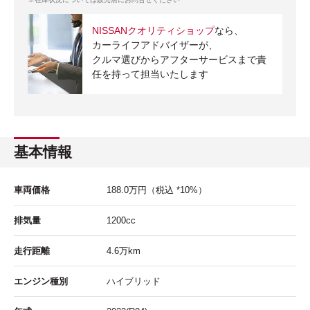
NISSANクオリティショップ
なら、
カーライフアドバイザーが、
クルマ選びからアフターサービスまで責
任を持って担当いたします
基本情報
車両価格
188.0
万円
（税込 *10%）
排気量
1200cc
走行距離
4.6
万km
エンジン種別
ハイブリッド