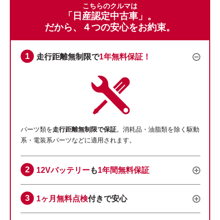
こちらのクルマは
「日産認定中古車」。
だから、４つの安心をお約束。
走行距離無制限で
1年無料保証！
パーツ類を
走行距離無制限で保証
。消耗品・油脂類を除く駆動
系・電装系パーツなどに適用されます。
12Vバッテリー
も
1年間無料保証
1ヶ月無料点検
付きで安心