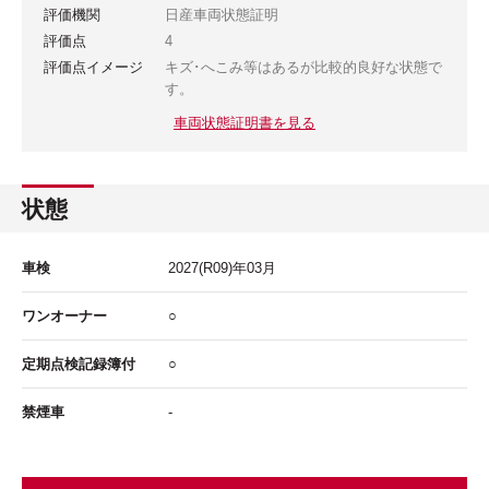
評価機関
日産車両状態証明
評価点
4
評価点イメージ
キズ･へこみ等はあるが比較的良好な状態で
す。
車両状態証明書を見る
状態
車検
2027
(R09)年
03
月
ワンオーナー
○
定期点検記録簿付
○
禁煙車
-