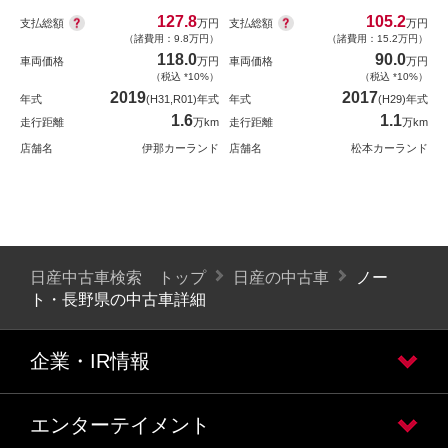
127.8
105.2
支払総額
支払総額
万円
万円
（諸費用：9.8万円）
（諸費用：15.2万円）
118.0
90.0
車両価格
万円
車両価格
万円
（税込 *10%）
（税込 *10%）
2019
2017
年式
(H31,R01)年式
年式
(H29)年式
1.6
1.1
走行距離
万km
走行距離
万km
店舗名
伊那カーランド
店舗名
松本カーランド
日産中古車検索 トップ
日産の中古車
ノー
ト・長野県の中古車詳細
企業・IR情報
エンターテイメント