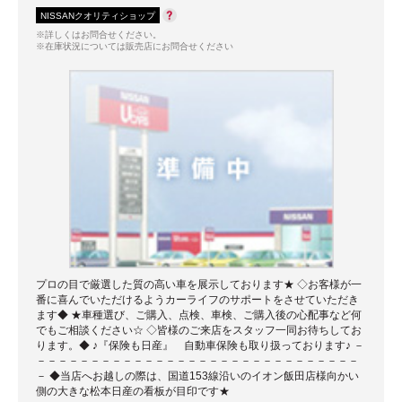
NISSANクオリティショップ
※詳しくはお問合せください。
※在庫状況については販売店にお問合せください
プロの目で厳選した質の高い車を展示しております★ ◇お客様が一
番に喜んでいただけるようカーライフのサポートをさせていただき
ます◆ ★車種選び、ご購入、点検、車検、ご購入後の心配事など何
でもご相談ください☆ ◇皆様のご来店をスタッフ一同お待ちしてお
ります。◆ ♪『保険も日産』 自動車保険も取り扱っております♪ －
－－－－－－－－－－－－－－－－－－－－－－－－－－－－－－
－ ◆当店へお越しの際は、国道153線沿いのイオン飯田店様向かい
側の大きな松本日産の看板が目印です★