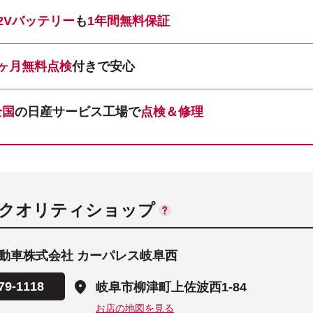
12Vバッテリー
も
1年間無料保証
1ヶ月無料点検
付きで安心
全国
の日産サービス工場で
点検＆修理
ANクオリティショップ
動車株式会社 カーパレス岐阜西
79-1118
岐阜市柳津町上佐波西1-84
お店の地図を見る