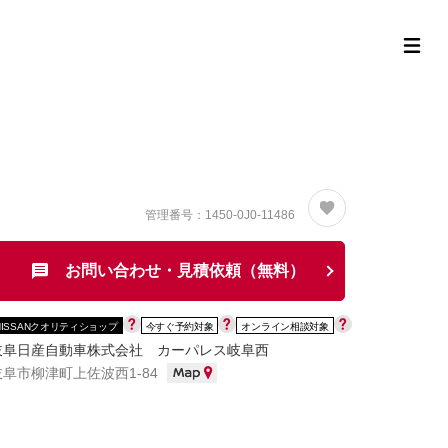
定中古車ラインナップ
購入サポート
お役立ち情報
MOR
管理番号：1450-0J0-11486
お問い合わせ・見積依頼（無料）
NISSANクオリティショップ
今すぐ予約対象
オンライン相談対象
岐阜日産自動車株式会社 カーパレス岐阜西
岐阜市柳津町上佐波西1-84