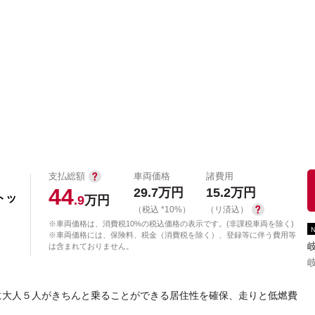
中古車を探す
店舗から探す
日産の中古車とは
認
P
支払総額
車両価格
諸費用
44
29.7
万円
15.2
万円
トッ
.9
万円
（税込 *10%）
（リ済込）
※車両価格は、消費税10%の税込価格の表示です。(非課税車両を除く)
※車両価格には、保険料、税金（消費税を除く）、登録等に伴う費用等
は含まれておりません。
に大人５人がきちんと乗ることができる居住性を確保、走りと低燃費