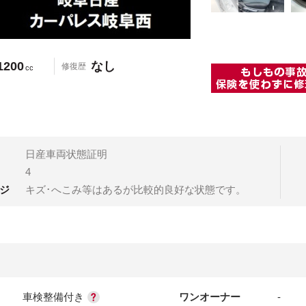
1200
なし
修復歴
cc
日産車両状態証明
4
ジ
キズ･へこみ等はあるが比較的良好な状態です。
車検整備付き
ワンオーナー
-