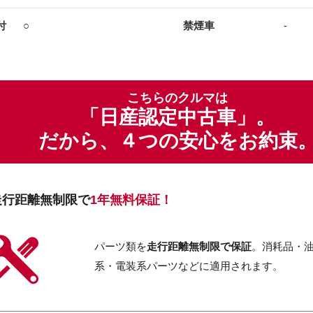
付
○
禁煙車
-
こちらのクルマは
「日産認定中古車」。
だから、４つの安心をお約束
走行距離無制限で
1年無料保証！
パーツ類を
走行距離無制限で保証
。消耗品・
系・電装系パーツなどに適用されます。