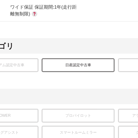
ワイド保証 保証期間:1年(走行距
離無制限)
ゴリ
アム認定中古車
日産認定中古車
POWER
プロパイロット
ア
ングアシスト
スマートルームミラー