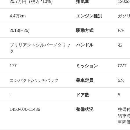
29.7万円（税込 *10%）
排気量
1200
c
4.4万km
エンジン種別
ガソ
2013(H25)
駆動方式
F/F
ブリリアントシルバーメタリッ
ハンドル
右
ク
177
ミッション
CVT
コンパクト/ハッチバック
乗車定員
5名
-
ドア数
5
1450-0J0-11486
整備状況
整備
納車
車両