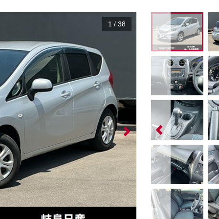
1
/
38