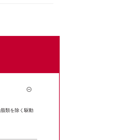
。
油脂類を除く駆動