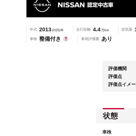
2013
4.4
年式
走行距離
排気量
(H25)年
万km
整備付き
あり
車検
車両評価書
評価機関
評価点
評価点イメー
状態
車検