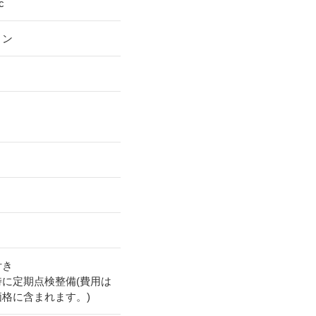
c
リン
付き
時に定期点検整備(費用は
価格に含まれます。)