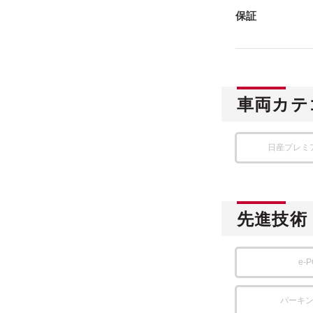
保証
車両カテ
日産プレミ
先進技術
e-
パーキ