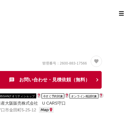
定中古車ラインナップ
購入サポート
お役立ち情報
MOR
管理番号：2600-883-17566
お問い合わせ・見積依頼（無料）
NISSANクオリティショップ
今すぐ予約対象
オンライン相談対象
日産大阪販売株式会社 U CARS守口
口市金田町5-25-12