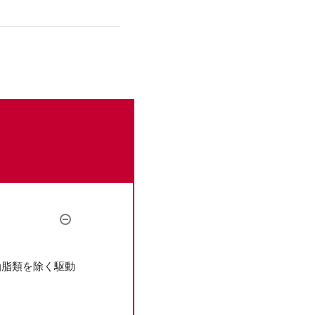
。
油脂類を除く駆動