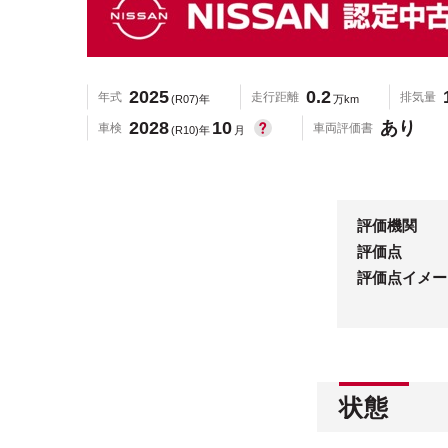
2025
0.2
年式
走行距離
排気量
(R07)年
万km
2028
10
あり
車検
車両評価書
(R10)年
月
評価機関
評価点
評価点イメー
状態