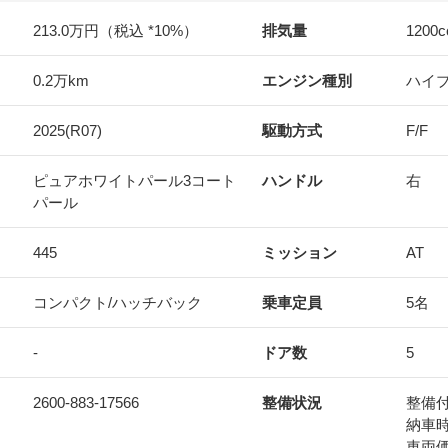
213.0万円（税込 *10%）
排気量
1200
c
0.2万km
エンジン種別
ハイ
2025(R07)
駆動方式
F/F
ピュアホワイトパール3コート
ハンドル
右
パール
445
ミッション
AT
コンパクト/ハッチバック
乗車定員
5名
-
ドア数
5
2600-883-17566
整備状況
整備
納車
車両