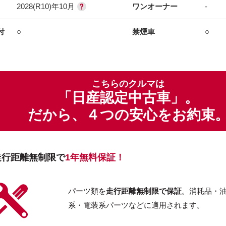
2028(R10)年10月
ワンオーナー
-
付
○
禁煙車
○
こちらのクルマは
「日産認定中古車」。
だから、４つの安心をお約束
走行距離無制限で
1年無料保証！
パーツ類を
走行距離無制限で保証
。消耗品・
系・電装系パーツなどに適用されます。