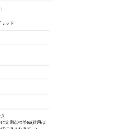
c
ブリッド
付き
時に定期点検整備(費用は
価格に含まれます。)