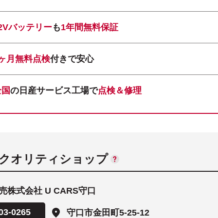
12Vバッテリー
も
1年間無料保証
1ヶ月無料点検
付きで安心
全国
の日産サービス工場で
点検＆修理
ANクオリティショップ
株式会社 U CARS守口
03-0265
守口市金田町5-25-12