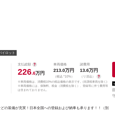
中古車を探す
店舗から探す
日産の中古車とは
認
P
パイロット
支払総額
車両価格
諸費用
226
213.0
万円
13.6
万円
.6
万円
（税込 *10%）
（リ済込）
※車両価格は、消費税10%の税込価格の表示です。(非課税車両を除く)
※車両価格には、保険料、税金（消費税を除く）、登録等に伴う費用等
は含まれておりません。
守
などの装備が充実！日本全国への登録および納車も承ります！！（別
）