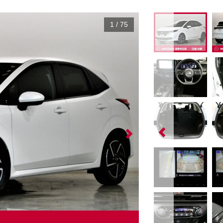
1
/
75