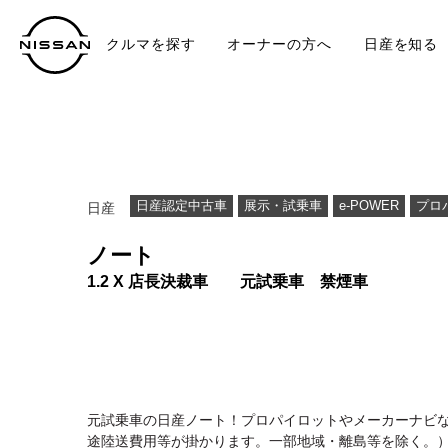
クルマを探す
オーナーの方へ
日産を知る
中古車
TO
日産認定中古車
展示・試乗車
e-POWER
プロ
日産
ノート
1.2 X 店長決裁車 元試乗車 禁煙車
元試乗車の日産ノート！プロパイロットやメーカーナビ
途陸送費用等が掛かります。一部地域・離島等を除く。