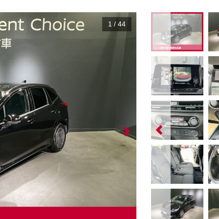
1
/
44