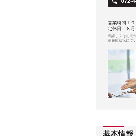
072-4
営業時間
１０
定休日
８月
※詳しくはお問
※在庫状況につ
基本情報