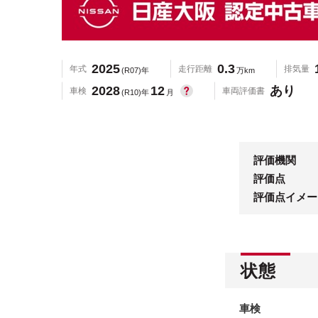
2025
0.3
年式
走行距離
排気量
(R07)年
万km
2028
12
あり
車検
車両評価書
(R10)年
月
評価機関
評価点
評価点イメー
状態
車検