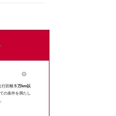
。
。
走行距離
５万km以
ての条件を満たし
。