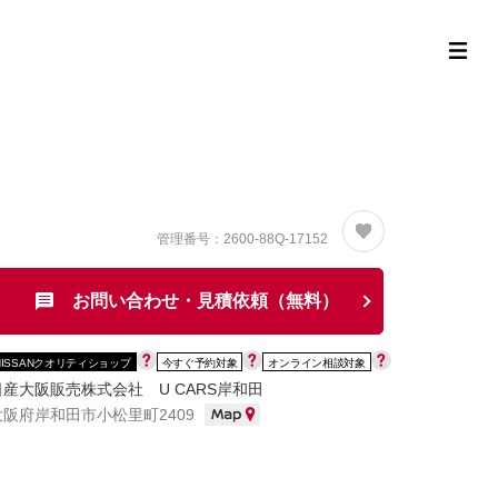
定中古車ラインナップ
購入サポート
お役立ち情報
MOR
管理番号：2600-88Q-17152
お問い合わせ・見積依頼（無料）
NISSANクオリティショップ
今すぐ予約対象
オンライン相談対象
日産大阪販売株式会社 U CARS岸和田
大阪府岸和田市小松里町2409