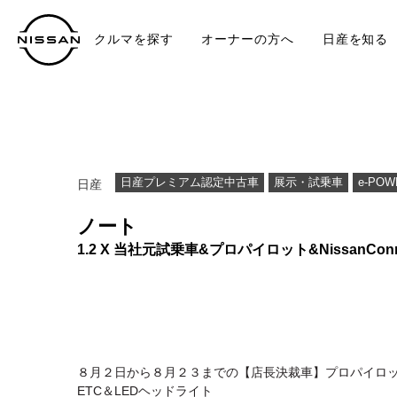
クルマを探す
オーナーの方へ
日産を知る
中古車
TO
日産プレミアム認定中古車
展示・試乗車
e-POW
日産
ノート
1.2 X 当社元試乗車&プロパイロット&NissanCon
８月２日から８月２３までの【店長決裁車】プロパイロット＆
ETC＆LEDヘッドライト