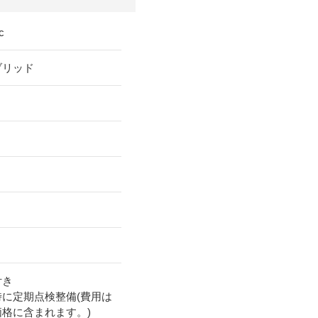
c
ブリッド
付き
時に定期点検整備(費用は
価格に含まれます。)