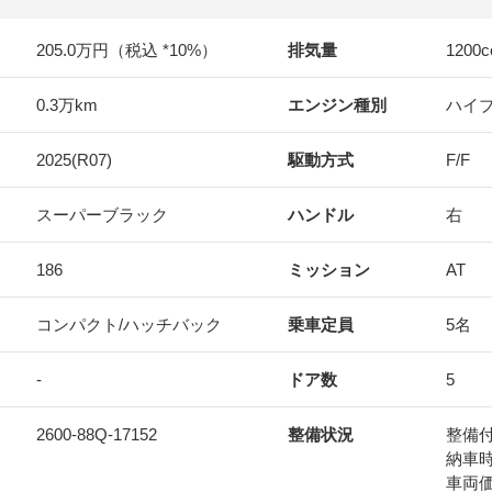
205.0万円（税込 *10%）
排気量
1200
c
0.3万km
エンジン種別
ハイ
2025(R07)
駆動方式
F/F
スーパーブラック
ハンドル
右
186
ミッション
AT
コンパクト/ハッチバック
乗車定員
5名
-
ドア数
5
2600-88Q-17152
整備状況
整備
納車
車両