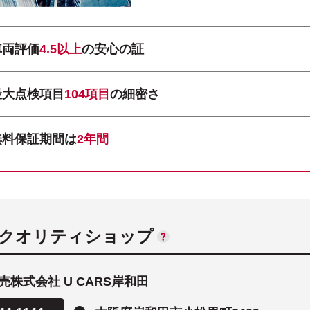
車両評価
4.5以上
の安心の証
最大点検項目
104項目
の細密さ
無料保証期間は
2年間
ANクオリティショップ
株式会社 U CARS岸和田