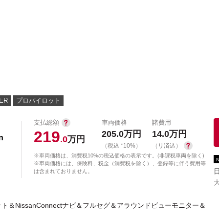
中古車を探す
店舗から探す
日産の中古車とは
認
P
ER
プロパイロット
支払総額
車両価格
諸費用
219
205.0
万円
14.0
万円
n
.0
万円
（税込 *10%）
（リ済込）
※車両価格は、消費税10%の税込価格の表示です。(非課税車両を除く)
※車両価格には、保険料、税金（消費税を除く）、登録等に伴う費用等
は含まれておりません。
NissanConnectナビ＆フルセグ＆アラウンドビューモニター＆