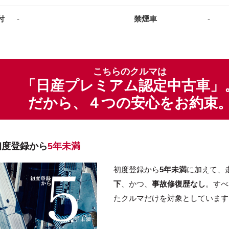
付
-
禁煙車
-
こちらのクルマは
「日産プレミアム認定中古車」
だから、４つの安心をお約束
初度登録から
5年未満
初度登録から
5年未満
に加えて、
下
、かつ、
事故修復歴なし
。すべ
たクルマだけを対象としています