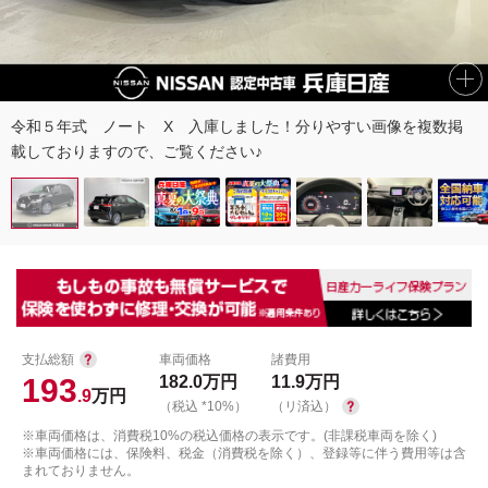
令和５年式 ノート X 入庫しました！分りやすい画像を複数掲
載しておりますので、ご覧ください♪
支払総額
車両価格
諸費用
193
182.0
万円
11.9
万円
.9
万円
（税込 *10%）
（リ済込）
※車両価格は、消費税10%の税込価格の表示です。(非課税車両を除く)
※車両価格には、保険料、税金（消費税を除く）、登録等に伴う費用等は含
まれておりません。