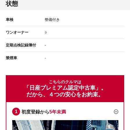
状態
車検
整備付き
ワンオーナー
○
定期点検記録簿付
-
禁煙車
-
こちらのクルマは
「日産プレミアム認定中古車」。
だから、４つの安心をお約束。
初度登録から
5年未満