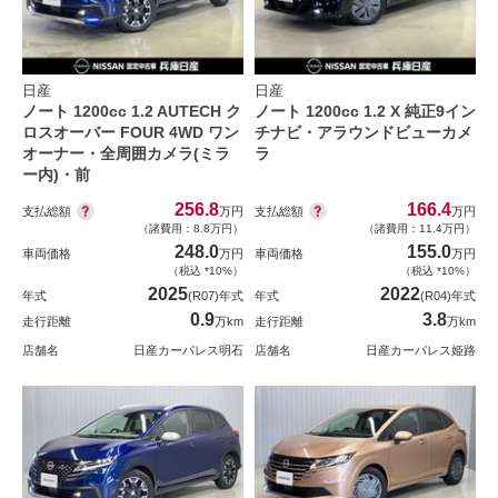
日産
日産
ノート 1200cc 1.2 AUTECH ク
ノート 1200cc 1.2 X 純正9イン
ロスオーバー FOUR 4WD ワン
チナビ・アラウンドビューカメ
オーナー・全周囲カメラ(ミラ
ラ
ー内)・前
256.8
166.4
支払総額
支払総額
万円
万円
（諸費用：8.8万円）
（諸費用：11.4万円）
248.0
155.0
車両価格
万円
車両価格
万円
（税込 *10%）
（税込 *10%）
2025
2022
年式
(R07)年式
年式
(R04)年式
0.9
3.8
走行距離
万km
走行距離
万km
店舗名
日産カーパレス明石
店舗名
日産カーパレス姫路