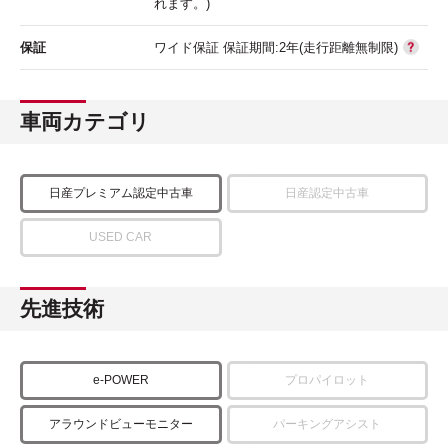
れます。)
保証
ワイド保証 保証期間:2年(走行距離無制限)
車両カテゴリ
日産プレミアム認定中古車
日産認定中古車
USED CAR
先進技術
e-POWER
プロパイロット
アラウンドビューモニター
パーキングアシスト