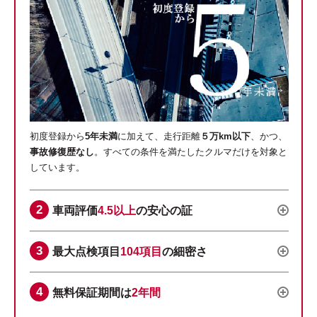
初度登録から
5年未満
に加えて、走行距離
５万km以下
、かつ、
事故修復歴なし
。すべての条件を満たしたクルマだけを対象と
しています。
車両評価
4.5以上
の安心の証
最大点検項目
104項目
の細密さ
無料保証期間は
2年間