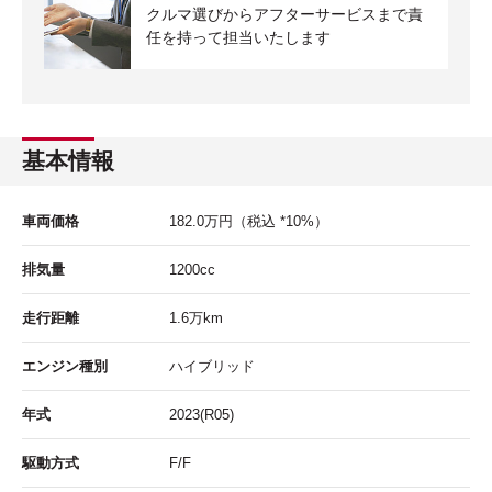
クルマ選びからアフターサービスまで責
任を持って担当いたします
基本情報
車両価格
182.0
万円
（税込 *10%）
排気量
1200cc
走行距離
1.6
万km
エンジン種別
ハイブリッド
年式
2023(R05)
駆動方式
F/F