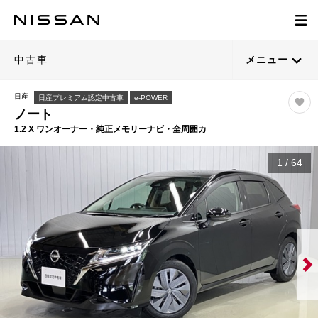
中古車
メニュー
日産
日産プレミアム認定中古車
e-POWER
ノート
1.2 X ワンオーナー・純正メモリーナビ・全周囲カ
1
/
64