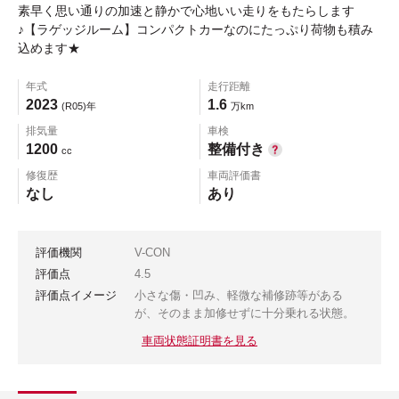
素早く思い通りの加速と静かで心地いい走りをもたらします
♪【ラゲッジルーム】コンパクトカーなのにたっぷり荷物も積み
込めます★
年式
走行距離
2023
1.6
(R05)年
万km
排気量
車検
1200
整備付き
cc
修復歴
車両評価書
なし
あり
評価機関
V-CON
評価点
4.5
評価点イメージ
小さな傷・凹み、軽微な補修跡等がある
が、そのまま加修せずに十分乗れる状態。
車両状態証明書を見る