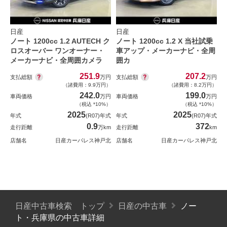
日産
日産
ノート 1200cc 1.2 AUTECH ク
ノート 1200cc 1.2 X 当社試乗
ロスオーバー ワンオーナー・
車アップ・メーカーナビ・全周
メーカーナビ・全周囲カメラ
囲カ
251.9
207.2
支払総額
支払総額
万円
万円
（諸費用：9.9万円）
（諸費用：8.2万円）
242.0
199.0
車両価格
万円
車両価格
万円
（税込 *10%）
（税込 *10%）
2025
2025
年式
(R07)年式
年式
(R07)年式
0.9
372
走行距離
万km
走行距離
km
店舗名
日産カーパレス神戸北
店舗名
日産カーパレス神戸北
日産中古車検索 トップ
日産の中古車
ノー
ト・兵庫県の中古車詳細