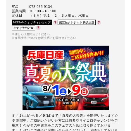
FAX
078-935-9134
営業時間
10：00～18：00
定休日
（８月）第１・２・３火曜日、水曜日
NISSANクオリティショップ
据置払クレジット取扱店舗
今すぐ予約対象
※詳しくはお問合せください。
※在庫状況については販売店にお問合せください
８／１(土)から８／９(日)まで『真夏の大祭典』を開催いたします☆
彡 期間中、ご成約いただいた方には特典やサイコロチャレンジをご
用意！ 今が旬の中古車をこのフェアのために取り揃えておりま
す！！ ぜひこの機会にお問い合わせください！！お待ちしておりま