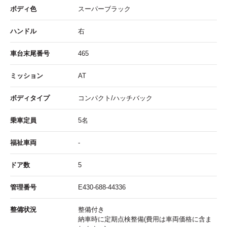
ボディ色
スーパーブラック
ハンドル
右
車台末尾番号
465
ミッション
AT
ボディタイプ
コンパクト/ハッチバック
乗車定員
5名
福祉車両
-
ドア数
5
管理番号
E430-688-44336
整備状況
整備付き
納車時に定期点検整備(費用は車両価格に含ま