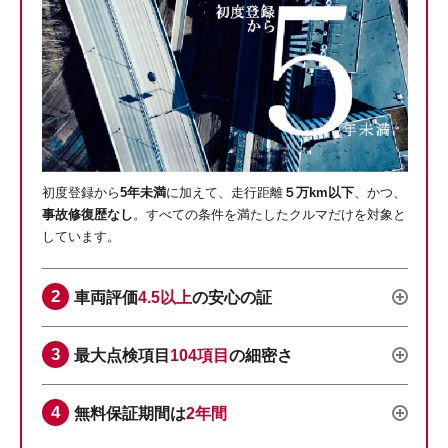
初度登録から
5年未満
に加えて、走行距離
５万km以下
、かつ、
事故修復歴なし
。すべての条件を満たしたクルマだけを対象と
しています。
車両評価
4.5以上
の安心の証
最大点検項目
104項目
の細密さ
無料保証期間は
2年間