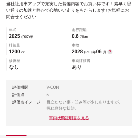
当社社用車アップで充実した装備内容でお買い得です！素早く思
い通りの加速と静かで心地いい走りをもたらします♪お気軽にお
問合せください
年式
走行距離
2025
0.6
(R07)年
万km
排気量
車検
1200
2028
06
cc
(R10)年
月
修復歴
車両評価書
なし
あり
評価機関
V-CON
評価点
5
評価点イメージ
目立たない傷・凹み等が少しありますが、
概ね良好な状態。
車両状態証明書を見る