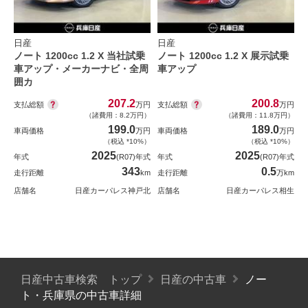
日産
日産
ノート 1200cc 1.2 X 当社試乗
ノート 1200cc 1.2 X 展示試乗
車アップ・メーカーナビ・全周
車アップ
囲カ
207.2
200.8
支払総額
支払総額
万円
万円
（諸費用：8.2万円）
（諸費用：11.8万円）
199.0
189.0
車両価格
万円
車両価格
万円
（税込 *10%）
（税込 *10%）
2025
2025
年式
(R07)年式
年式
(R07)年式
343
0.5
走行距離
km
走行距離
万km
店舗名
日産カーパレス神戸北
店舗名
日産カーパレス相生
日産中古車検索 トップ
日産の中古車
ノー
ト・兵庫県の中古車詳細