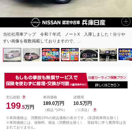
当社社用車アップ 令和７年式 ノートX 入庫しました！分りや
すい画像を複数掲載しておりますので、...
支払総額
車両価格
諸費用
199
189.0
万円
10.5
万円
.5
万円
（税込 *10%）
（リ済込）
※車両価格は、消費税10%の税込価格の表示です。(非課税車両を除く)
※車両価格には、保険料、税金（消費税を除く）、登録等に伴う費用等は含
まれておりません。