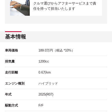
クルマ選びからアフターサービスまで責
任を持って担当いたします
基本情報
車両価格
189.0
万円
（税込 *10%）
排気量
1200cc
走行距離
0.6
万km
エンジン種別
ハイブリッド
年式
2025(R07)
駆動方式
F/F