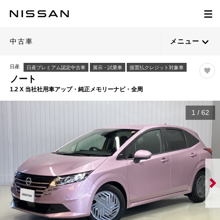
中古車
メニュー
日産
日産プレミアム認定中古車
展示・試乗車
据置払クレジット対象車
ノート
1.2 X 当社社用車アップ・純正メモリーナビ・全周
1
/
62