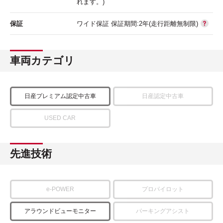
れます。)
保証
ワイド保証 保証期間:2年(走行距離無制限)
車両カテゴリ
日産プレミアム認定中古車
日産認定中古車
USED CAR
先進技術
e-POWER
プロパイロット
アラウンドビューモニター
パーキングアシスト