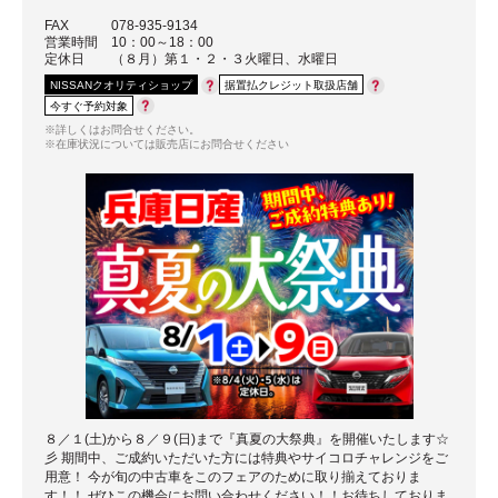
FAX
078-935-9134
営業時間
10：00～18：00
定休日
（８月）第１・２・３火曜日、水曜日
NISSANクオリティショップ
据置払クレジット取扱店舗
今すぐ予約対象
※詳しくはお問合せください。
※在庫状況については販売店にお問合せください
８／１(土)から８／９(日)まで『真夏の大祭典』を開催いたします☆
彡 期間中、ご成約いただいた方には特典やサイコロチャレンジをご
用意！ 今が旬の中古車をこのフェアのために取り揃えておりま
す！！ ぜひこの機会にお問い合わせください！！お待ちしておりま