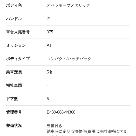
ボディ色
オペラモーブメタリック
ハンドル
右
車台末尾番号
075
ミッション
AT
ボディタイプ
コンパクト/ハッチバック
乗車定員
5名
福祉車両
-
ドア数
5
管理番号
E430-688-44368
整備状況
整備付き
納車時に定期点検整備(費用は車両価格に含ま