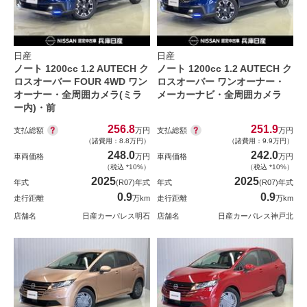
日産
日産
ノート 1200cc 1.2 AUTECH ク
ノート 1200cc 1.2 AUTECH ク
ロスオーバー FOUR 4WD ワン
ロスオーバー ワンオーナー・
オーナー・全周囲カメラ(ミラ
メーカーナビ・全周囲カメラ
ー内)・前
256.8
251.9
支払総額
支払総額
万円
万円
（諸費用：8.8万円）
（諸費用：9.9万円）
248.0
242.0
車両価格
万円
車両価格
万円
（税込 *10%）
（税込 *10%）
2025
2025
年式
(R07)年式
年式
(R07)年式
0.9
0.9
走行距離
万km
走行距離
万km
店舗名
日産カーパレス明石
店舗名
日産カーパレス神戸北