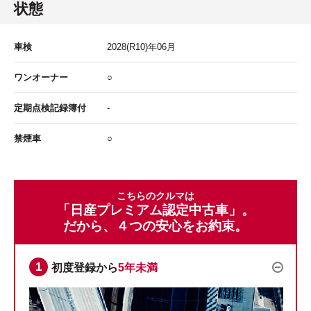
状態
車検
2028
(R10)年
06
月
ワンオーナー
○
定期点検記録簿付
-
禁煙車
○
こちらのクルマは
「日産プレミアム認定中古車」。
だから、４つの安心をお約束。
初度登録から
5年未満