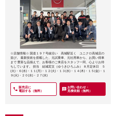
☆店舗情報☆ 国道１９７号線沿い 高城駅近く ユニクロ高城店の
並び。 最新技術を搭載した、元試乗車、元社用車から、お買い得車
まで 豊富な品揃えで、お客様のご来店をスタッフ一同、心よりお待
ちしています。 担当 結城宏文（ゆうきひろふみ） ８月定休日 ５
(火)・６(水)・１１(月)・１２(火)・１３(水)・１４(木)・１５(金)・１
９(火)・２０(水)・２７(水)
販売店に
お問い合わせ・
電話する（無料）
見積依頼（無料）