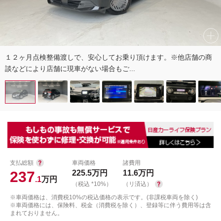
１２ヶ月点検整備渡しで、安心してお乗り頂けます。※他店舗の商
談などにより店舗に現車がない場合もご...
支払総額
車両価格
諸費用
237
225.5
万円
11.6
万円
.1
万円
（税込 *10%）
（リ済込）
※車両価格は、消費税10%の税込価格の表示です。(非課税車両を除く)
※車両価格には、保険料、税金（消費税を除く）、登録等に伴う費用等は含
まれておりません。