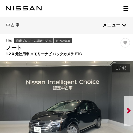
中古車
メニュー
日産
日産プレミアム認定中古車
e-POWER
ノート
1.2 X 元社用車 メモリーナビ バックカメラ ETC
1
/
43