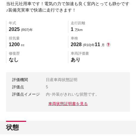
当社元社用車です！電気の力で加速も良く室内とっても静かです
♪装備充実車で快適に走行できます！
年式
走行距離
2025
1
(R07)年
万km
排気量
車検
1200
2028
11
cc
(R10)年
月
修復歴
車両評価書
なし
あり
評価機関
日産車両状態証明
評価点
5
評価点イメージ
内･外装がきれいな状態です。
車両状態証明書を見る
状態