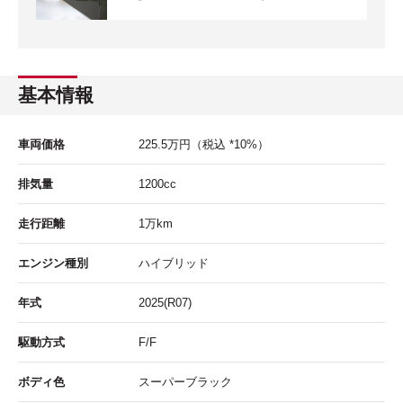
基本情報
車両価格
225.5
万円
（税込 *10%）
排気量
1200cc
走行距離
1
万km
エンジン種別
ハイブリッド
年式
2025(R07)
駆動方式
F/F
ボディ色
スーパーブラック