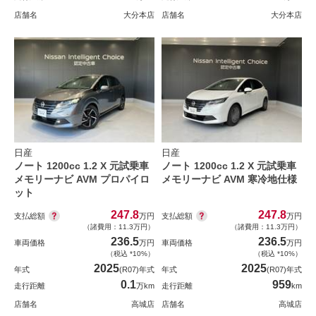
店舗名
大分本店
店舗名
大分本店
日産
日産
ノート 1200cc 1.2 X 元試乗車
ノート 1200cc 1.2 X 元試乗車
メモリーナビ AVM プロパイロ
メモリーナビ AVM 寒冷地仕様
ット
247.8
247.8
支払総額
支払総額
万円
万円
（諸費用：11.3万円）
（諸費用：11.3万円）
236.5
236.5
車両価格
万円
車両価格
万円
（税込 *10%）
（税込 *10%）
2025
2025
年式
(R07)年式
年式
(R07)年式
0.1
959
走行距離
万km
走行距離
km
店舗名
高城店
店舗名
高城店