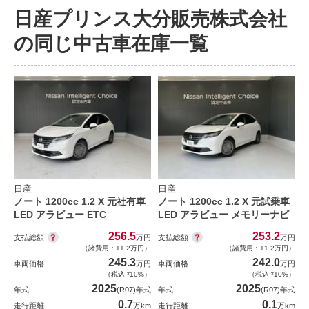
日産プリンス大分販売株式会社
の同じ中古車在庫一覧
日産
日産
ノート 1200cc 1.2 X 元社有車
ノート 1200cc 1.2 X 元試乗車
LED アラビュー ETC
LED アラビュー メモリーナビ
256.5
253.2
支払総額
支払総額
万円
万円
（諸費用：11.2万円）
（諸費用：11.2万円）
245.3
242.0
車両価格
万円
車両価格
万円
（税込 *10%）
（税込 *10%）
2025
2025
年式
(R07)年式
年式
(R07)年式
0.7
0.1
走行距離
万km
走行距離
万km