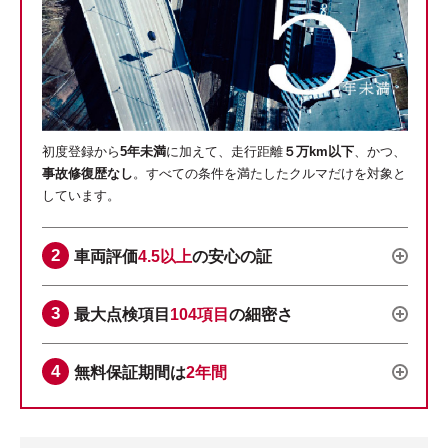
初度登録から
5年未満
に加えて、走行距離
５万km以下
、かつ、
事故修復歴なし
。すべての条件を満たしたクルマだけを対象と
しています。
車両評価
4.5以上
の安心の証
最大点検項目
104項目
の細密さ
無料保証期間は
2年間