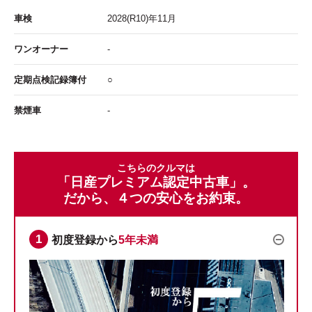
車検
2028
(R10)年
11
月
ワンオーナー
-
定期点検記録簿付
○
禁煙車
-
こちらのクルマは
「日産プレミアム認定中古車」。
だから、４つの安心をお約束。
初度登録から
5年未満