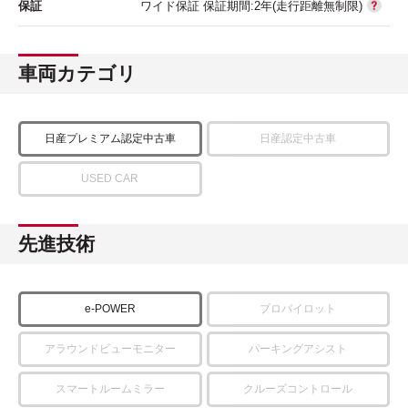
保証
ワイド保証 保証期間:2年(走行距離無制限)
車両カテゴリ
日産プレミアム認定中古車
日産認定中古車
USED CAR
先進技術
e-POWER
プロパイロット
アラウンドビューモニター
パーキングアシスト
スマートルームミラー
クルーズコントロール