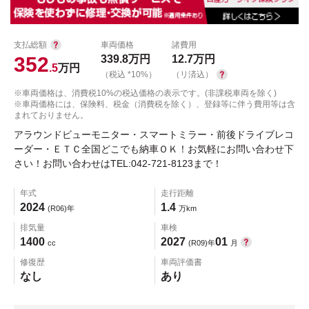
支払総額
車両価格
諸費用
352
339.8
万円
12.7
万円
.5
万円
（税込 *10%）
（リ済込）
※車両価格は、消費税10%の税込価格の表示です。(非課税車両を除く)
※車両価格には、保険料、税金（消費税を除く）、登録等に伴う費用等は含
まれておりません。
アラウンドビューモニター・スマートミラー・前後ドライブレコ
ーダー・ＥＴＣ全国どこでも納車ＯＫ！お気軽にお問い合わせ下
さい！お問い合わせはTEL:042-721-8123まで！
年式
走行距離
2024
1.4
(R06)年
万km
排気量
車検
1400
2027
01
cc
(R09)年
月
修復歴
車両評価書
なし
あり