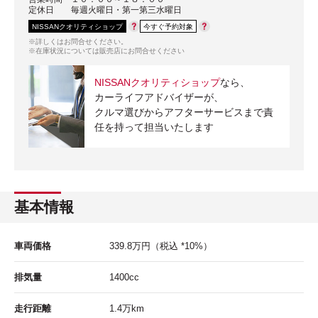
定休日
毎週火曜日・第一第三水曜日
NISSANクオリティショップ
今すぐ予約対象
※詳しくはお問合せください。
※在庫状況については販売店にお問合せください
NISSANクオリティショップ
なら、
カーライフアドバイザーが、
クルマ選びからアフターサービスまで責
任を持って担当いたします
基本情報
車両価格
339.8
万円
（税込 *10%）
排気量
1400cc
走行距離
1.4
万km