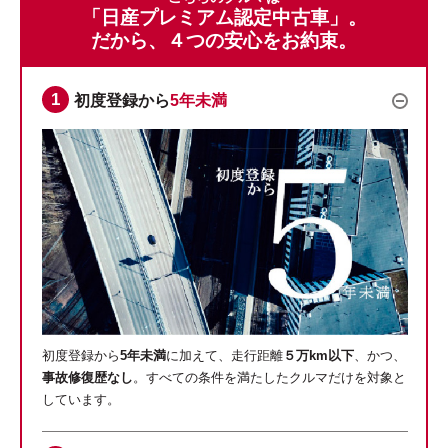
「日産プレミアム認定中古車」。
だから、４つの安心をお約束。
初度登録から
5年未満
初度登録から
5年未満
に加えて、走行距離
５万km以下
、かつ、
事故修復歴なし
。すべての条件を満たしたクルマだけを対象と
しています。