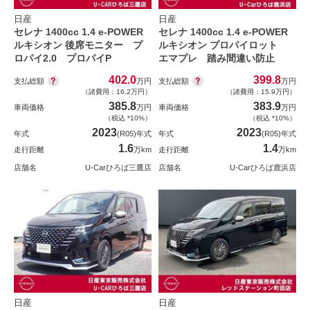
日産
日産
セレナ 1400cc 1.4 e-POWER
セレナ 1400cc 1.4 e-POWER
ルキシオン 後席モニター プ
ルキシオン プロパイロット
ロパイ2.0 プロパイP
エマプレ 踏み間違い防止
402.0
399.8
支払総額
支払総額
万円
万円
（諸費用：16.2万円）
（諸費用：15.9万円）
385.8
383.9
車両価格
万円
車両価格
万円
（税込 *10%）
（税込 *10%）
2023
2023
年式
(R05)年式
年式
(R05)年式
1.6
1.4
走行距離
万km
走行距離
万km
店舗名
U-Carひろば三鷹店
店舗名
U-Carひろば鹿浜店
日産
日産