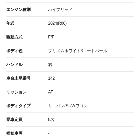
エンジン種別
ハイブリッド
年式
2024(R06)
駆動方式
F/F
ボディ色
プリズムホワイト3コートパール
ハンドル
右
車台末尾番号
142
ミッション
AT
ボディタイプ
ミニバン/SUV/ワゴン
乗車定員
8名
福祉車両
-