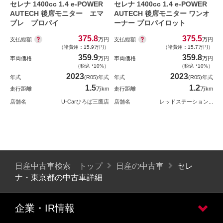
セレナ 1400cc 1.4 e-POWER
セレナ 1400cc 1.4 e-POWER
AUTECH 後席モニター エマ
AUTECH 後席モニター ワンオ
ブレ プロパイ
ーナー プロパイロット
375.8
375.5
支払総額
支払総額
万円
万円
（諸費用：15.9万円）
（諸費用：15.7万円）
359.9
359.8
車両価格
万円
車両価格
万円
（税込 *10%）
（税込 *10%）
2023
2023
年式
(R05)年式
年式
(R05)年式
1.5
1.2
走行距離
万km
走行距離
万km
店舗名
U-Carひろば三鷹店
店舗名
レッドステーション...
日産中古車検索 トップ
日産の中古車
セレ
ナ・東京都の中古車詳細
企業・IR情報