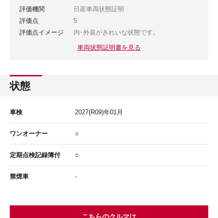
評価機関
日産車両状態証明
評価点
5
評価点イメージ
内･外装がきれいな状態です。
車両状態証明書を見る
状態
車検
2027
(R09)年
01
月
ワンオーナー
○
定期点検記録簿付
○
禁煙車
-
こちらのクルマは