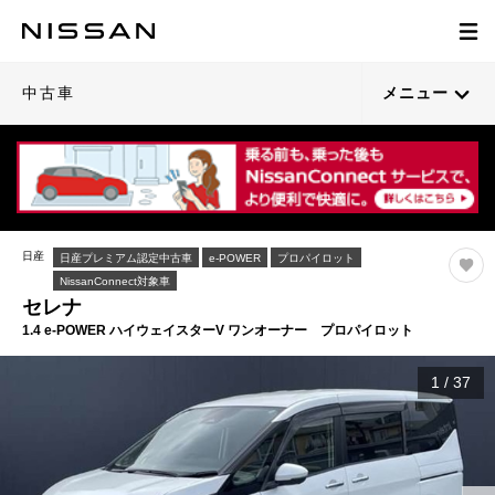
中古車
メニュー
日産
日産プレミアム認定中古車
e-POWER
プロパイロット
NissanConnect対象車
セレナ
1.4 e-POWER ハイウェイスターV ワンオーナー プロパイロット
1
/
37