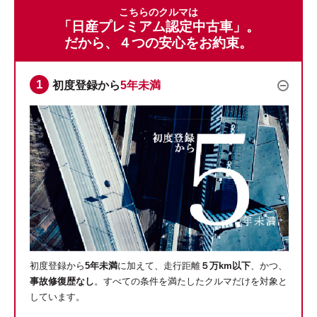
こちらのクルマは
「日産プレミアム認定中古車」。
だから、４つの安心をお約束。
初度登録から
5年未満
初度登録から
5年未満
に加えて、走行距離
５万km以下
、かつ、
事故修復歴なし
。すべての条件を満たしたクルマだけを対象と
しています。