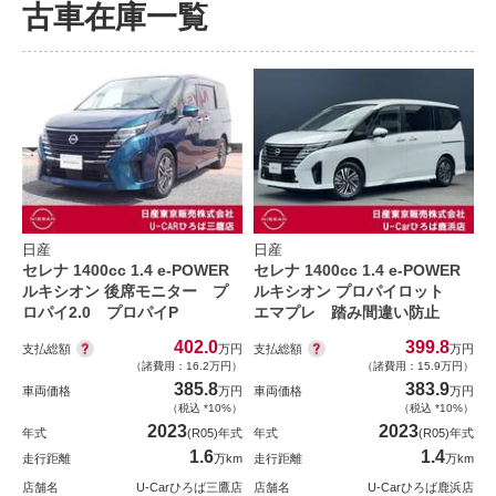
古車在庫一覧
日産
日産
セレナ 1400cc 1.4 e-POWER
セレナ 1400cc 1.4 e-POWER
ルキシオン 後席モニター プ
ルキシオン プロパイロット
ロパイ2.0 プロパイP
エマプレ 踏み間違い防止
402.0
399.8
支払総額
支払総額
万円
万円
（諸費用：16.2万円）
（諸費用：15.9万円）
385.8
383.9
車両価格
万円
車両価格
万円
（税込 *10%）
（税込 *10%）
2023
2023
年式
(R05)年式
年式
(R05)年式
1.6
1.4
走行距離
万km
走行距離
万km
店舗名
U-Carひろば三鷹店
店舗名
U-Carひろば鹿浜店