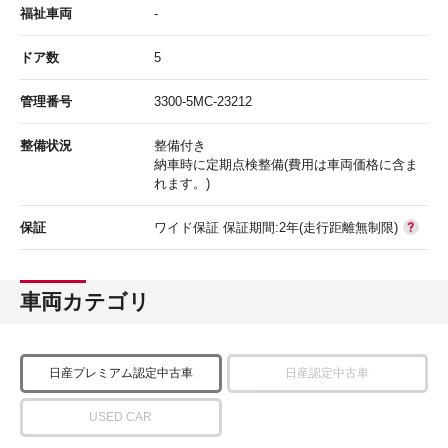
福祉車両
-
ドア数
5
管理番号
3300-5MC-23212
整備状況
整備付き
納車時に定期点検整備(費用は車両価格に含ま
れます。)
保証
ワイド保証 保証期間:2年(走行距離無制限)
車両カテゴリ
日産プレミアム認定中古車
日産認定中古車
USED CAR