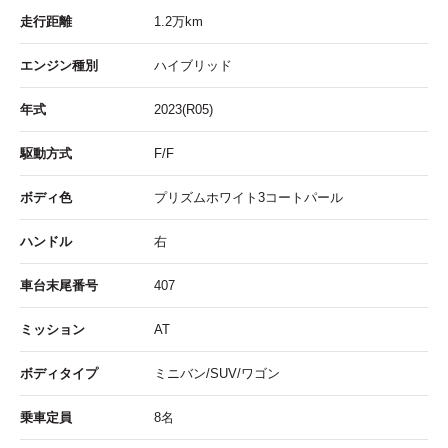
走行距離
1.2
万km
エンジン種別
ハイブリッド
年式
2023(R05)
駆動方式
F/F
ボディ色
プリズムホワイト3コートパール
ハンドル
右
車台末尾番号
407
ミッション
AT
ボディタイプ
ミニバン/SUV/ワゴン
乗車定員
8名