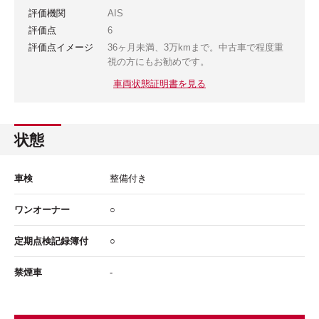
評価機関
AIS
評価点
6
評価点イメージ
36ヶ月未満、3万kmまで。中古車で程度重
視の方にもお勧めです。
車両状態証明書を見る
状態
車検
整備付き
ワンオーナー
○
定期点検記録簿付
○
禁煙車
-