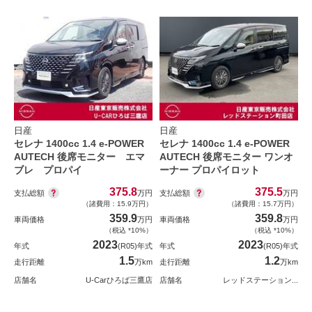
日産
日産
セレナ 1400cc 1.4 e-POWER
セレナ 1400cc 1.4 e-POWER
AUTECH 後席モニター エマ
AUTECH 後席モニター ワンオ
ブレ プロパイ
ーナー プロパイロット
375.8
375.5
支払総額
支払総額
万円
万円
（諸費用：15.9万円）
（諸費用：15.7万円）
359.9
359.8
車両価格
万円
車両価格
万円
（税込 *10%）
（税込 *10%）
2023
2023
年式
(R05)年式
年式
(R05)年式
1.5
1.2
走行距離
万km
走行距離
万km
店舗名
U-Carひろば三鷹店
店舗名
レッドステーション...