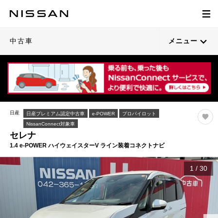
中古車
メニュー
日産
日産プレミアム認定中古車
e-POWER
プロパイロット
NissanConnect対象車
セレナ
1.4 e-POWER ハイウェイスターV ライン装着コネクトナビ
1
/
30