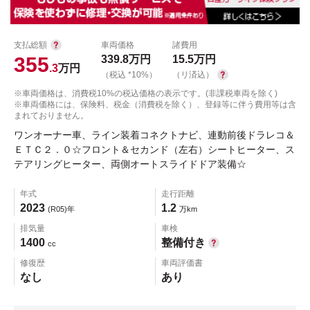
支払総額
車両価格
諸費用
355
339.8
万円
15.5
万円
.3
万円
（税込 *10%）
（リ済込）
※車両価格は、消費税10%の税込価格の表示です。(非課税車両を除く)
※車両価格には、保険料、税金（消費税を除く）、登録等に伴う費用等は含
まれておりません。
ワンオーナー車、ライン装着コネクトナビ、連動前後ドラレコ＆
ＥＴＣ２．０☆フロント＆セカンド（左右）シートヒーター、ス
テアリングヒーター、両側オートスライドドア装備☆
年式
走行距離
2023
1.2
(R05)年
万km
排気量
車検
1400
整備付き
cc
修復歴
車両評価書
なし
あり