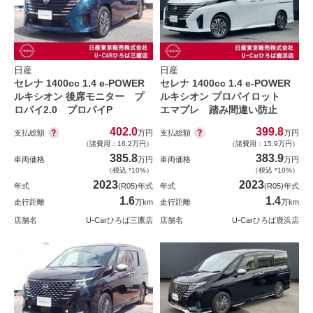
日産
日産
セレナ 1400cc 1.4 e-POWER
セレナ 1400cc 1.4 e-POWER
ルキシオン 後席モニター プ
ルキシオン プロパイロット
ロパイ2.0 プロパイP
エマプレ 踏み間違い防止
402.0
399.8
支払総額
支払総額
万円
万円
（諸費用：16.2万円）
（諸費用：15.9万円）
385.8
383.9
車両価格
万円
車両価格
万円
（税込 *10%）
（税込 *10%）
2023
2023
年式
(R05)年式
年式
(R05)年式
1.6
1.4
走行距離
万km
走行距離
万km
店舗名
U-Carひろば三鷹店
店舗名
U-Carひろば鹿浜店