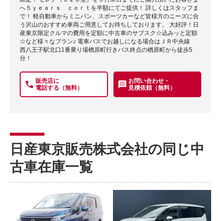
へ５ｙｅａｒｓ ｃｏｒｔを半額にてご提供！ 詳しくはスタッフま
で！ 軽自動車からミニバン、スポーツカーなど皆様方のニーズに合
う沢山のおすすめ車両ご用意してお待ちしております。 大好評！日
産東京限定クルマの費用を定額に中古車のサブスク☆込みッと定額
☆など様々なプラン♪ 電車バスでお越しになる場合はＪＲ中央線
西八王子駅北口1番乗り場楢原町行きバス終点の楢原町から徒歩5
分！
販売店に
お問い合わせ・
電話する（無料）
見積依頼（無料）
日産東京販売株式会社の同じ中
古車在庫一覧