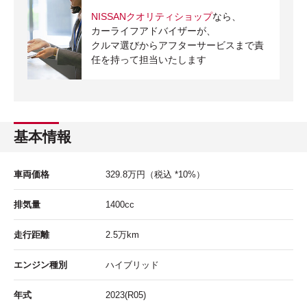
NISSANクオリティショップ
なら、
カーライフアドバイザーが、
クルマ選びからアフターサービスまで責
任を持って担当いたします
基本情報
車両価格
329.8
万円
（税込 *10%）
排気量
1400cc
走行距離
2.5
万km
エンジン種別
ハイブリッド
年式
2023(R05)