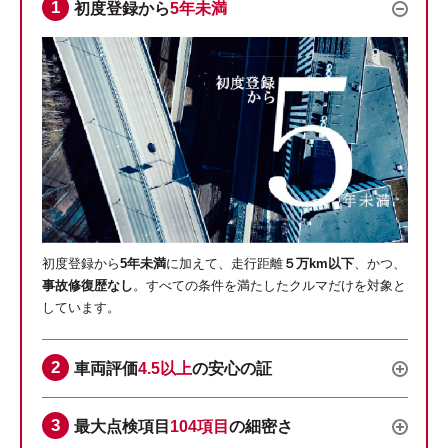
初度登録から
5年未満
初度登録から
5年未満
に加えて、走行距離
５万km以下
、かつ、
事故修復歴なし
。すべての条件を満たしたクルマだけを対象と
しています。
車両評価
4.5以上
の安心の証
最大点検項目
104項目
の細密さ