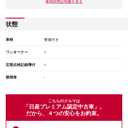
車両状態証明書を見る
状態
車検
整備付き
ワンオーナー
○
定期点検記録簿付
○
禁煙車
-
こちらのクルマは
「日産プレミアム認定中古車」。
だから、４つの安心をお約束。