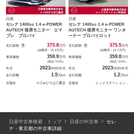
日産
日産
セレナ 1400cc 1.4 e-POWER
セレナ 1400cc 1.4 e-POWER
AUTECH 後席モニター エマ
AUTECH 後席モニター ワンオ
ブレ プロパイ
ーナー プロパイロット
375.8
375.5
支払総額
支払総額
万円
万円
（諸費用：15.9万円）
（諸費用：15.7万円）
359.9
359.8
車両価格
万円
車両価格
万円
（税込 *10%）
（税込 *10%）
2023
2023
年式
(R05)年式
年式
(R05)年式
1.5
1.2
走行距離
万km
走行距離
万km
店舗名
U-Carひろば三鷹店
店舗名
レッドステーション...
日産中古車検索 トップ
日産の中古車
セレ
ナ・東京都の中古車詳細