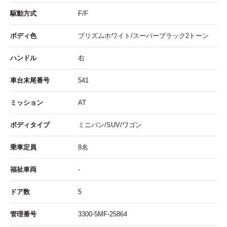
駆動方式
F/F
ボディ色
プリズムホワイト/スーパーブラック2トーン
ハンドル
右
車台末尾番号
541
ミッション
AT
ボディタイプ
ミニバン/SUV/ワゴン
乗車定員
8名
福祉車両
-
ドア数
5
管理番号
3300-5MF-25864