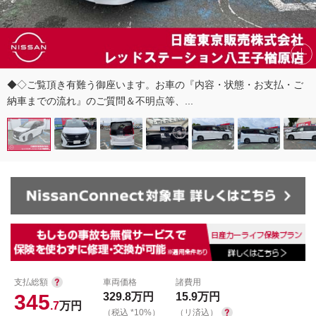
◆◇ご覧頂き有難う御座います。お車の『内容・状態・お支払・ご
納車までの流れ』のご質問＆不明点等、...
支払総額
車両価格
諸費用
345
329.8
万円
15.9
万円
.7
万円
（税込 *10%）
（リ済込）