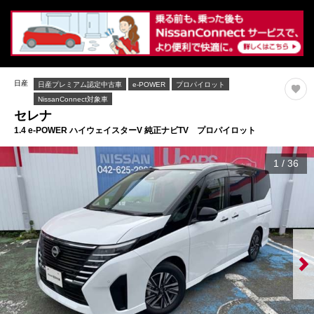
日産
日産プレミアム認定中古車
e-POWER
プロパイロット
NissanConnect対象車
セレナ
1.4 e-POWER ハイウェイスターV 純正ナビTV プロパイロット
1
/
36