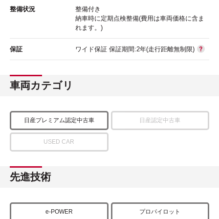
整備状況
整備付き
納車時に定期点検整備(費用は車両価格に含ま
れます。)
保証
ワイド保証 保証期間:2年(走行距離無制限)
車両カテゴリ
日産プレミアム認定中古車
日産認定中古車
USED CAR
先進技術
e-POWER
プロパイロット