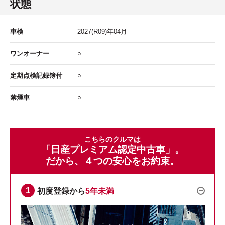
状態
車検
2027
(R09)年
04
月
ワンオーナー
○
定期点検記録簿付
○
禁煙車
○
こちらのクルマは
「日産プレミアム認定中古車」。
だから、４つの安心をお約束。
初度登録から
5年未満