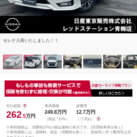
セレナ入荷いたしました！！
支払総額
車両価格
諸費用
262
249.8
万円
12.7
万円
.5
万円
（税込 *10%）
（リ済込）
※車両価格は、消費税10%の税込価格の表示です。(非課税車両を除く)
※車両価格には、保険料、税金（消費税を除く）、登録等に伴う費用等は含
まれておりません。