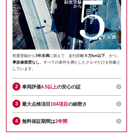
初度登録から
5年未満
に加えて、走行距離
５万km以下
、かつ、
事故修復歴なし
。すべての条件を満たしたクルマだけを対象と
しています。
車両評価
4.5以上
の安心の証
最大点検項目
104項目
の細密さ
無料保証期間は
2年間