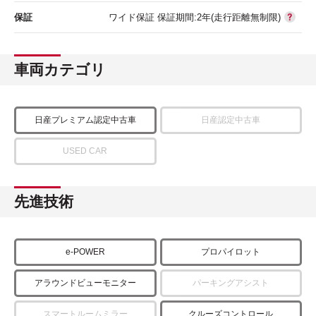
保証
ワイド保証 保証期間:2年(走行距離無制限)
車両カテゴリ
日産プレミアム認定中古車
日産認定中古車
USED CAR
先進技術
e-POWER
プロパイロット
アラウンドビューモニター
パーキングアシスト
スマートルームミラー
クルーズコントロール