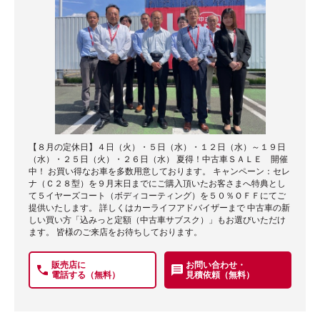
【８月の定休日】４日（火）・５日（水）・１２日（水）～１９日
（水）・２５日（火）・２６日（水） 夏得！中古車ＳＡＬＥ 開催
中！ お買い得なお車を多数用意しております。 キャンペーン：セレ
ナ（Ｃ２８型）を９月末日までにご購入頂いたお客さまへ特典とし
て５イヤーズコート（ボディコーティング）を５０％ＯＦＦにてご
提供いたします。 詳しくはカーライフアドバイザーまで 中古車の新
しい買い方「込みっと定額（中古車サブスク）」もお選びいただけ
ます。 皆様のご来店をお待ちしております。
販売店に
お問い合わせ・
電話する（無料）
見積依頼（無料）