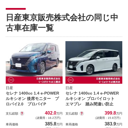
日産東京販売株式会社の同じ中
古車在庫一覧
日産
日産
セレナ 1400cc 1.4 e-POWER
セレナ 1400cc 1.4 e-POWER
ルキシオン 後席モニター プ
ルキシオン プロパイロット
ロパイ2.0 プロパイP
エマプレ 踏み間違い防止
402.0
399.8
支払総額
支払総額
万円
万円
（諸費用：16.2万円）
（諸費用：15.9万円）
385.8
383.9
車両価格
万円
車両価格
万円