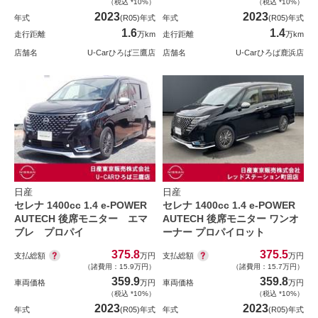
（税込 *10%）
（税込 *10%）
2023
2023
年式
(R05)年式
年式
(R05)年式
1.6
1.4
走行距離
万km
走行距離
万km
店舗名
U-Carひろば三鷹店
店舗名
U-Carひろば鹿浜店
日産
日産
セレナ 1400cc 1.4 e-POWER
セレナ 1400cc 1.4 e-POWER
AUTECH 後席モニター エマ
AUTECH 後席モニター ワンオ
ブレ プロパイ
ーナー プロパイロット
375.8
375.5
支払総額
支払総額
万円
万円
（諸費用：15.9万円）
（諸費用：15.7万円）
359.9
359.8
車両価格
万円
車両価格
万円
（税込 *10%）
（税込 *10%）
2023
2023
年式
(R05)年式
年式
(R05)年式