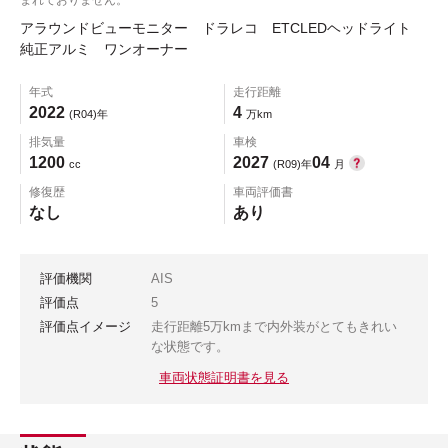
アラウンドビューモニター ドラレコ ETCLEDヘッドライト
純正アルミ ワンオーナー
年式
走行距離
2022
4
(R04)年
万km
排気量
車検
1200
2027
04
cc
(R09)年
月
修復歴
車両評価書
なし
あり
評価機関
AIS
評価点
5
評価点イメージ
走行距離5万kmまで内外装がとてもきれい
な状態です。
車両状態証明書を見る