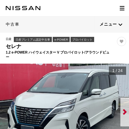
中古車
メニュー
日産
日産プレミアム認定中古車
e-POWER
プロパイロット
セレナ
1.2 e-POWER ハイウェイスター V プロパイロット/アラウンドビュ
ー
1
/
24