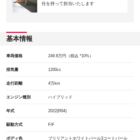
任を持って担当いたします
基本情報
車両価格
249.8
万円
（税込 *10%）
排気量
1200cc
走行距離
4
万km
エンジン種別
ハイブリッド
年式
2022(R04)
駆動方式
F/F
ボディ色
ブリリアントホワイトパール3コートパール