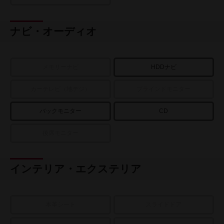
ナビ・オーディオ
メモリーナビ
HDDナビ
カーテレビ（地デジ）
ブラインドモニター
バックモニター
CD
後席モニター
インテリア・エクステリア
本革シート
スライドドア