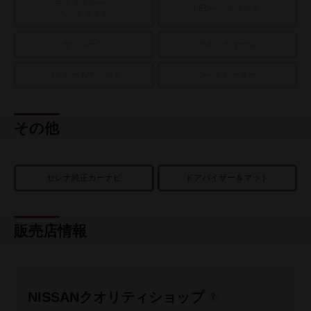
ディスチャージ
LEDヘッドライト
ヘッドライト
サンルーフ
アルミホイール
ハイビームアシスト
シートヒーター
その他
セレナ純正カーナビ
ドアバイザー＆マット
販売店情報
NISSANクオリティショップ