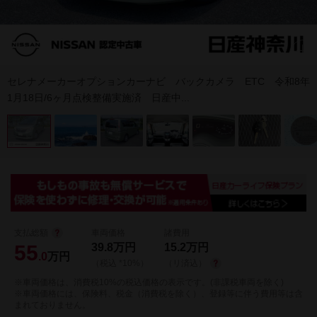
セレナメーカーオプションカーナビ バックカメラ ETC 令和8年
1月18日/6ヶ月点検整備実施済 日産中...
支払総額
車両価格
諸費用
55
39.8
万円
15.2
万円
.0
万円
（税込 *10%）
（リ済込）
※車両価格は、消費税10%の税込価格の表示です。(非課税車両を除く)
※車両価格には、保険料、税金（消費税を除く）、登録等に伴う費用等は含
まれておりません。