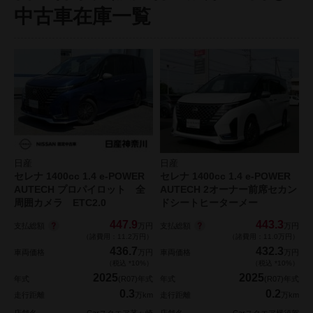
中古車在庫一覧
日産
日産
セレナ 1400cc 1.4 e-POWER
セレナ 1400cc 1.4 e-POWER
AUTECH プロパイロット 全
AUTECH 2オーナー前席セカン
周囲カメラ ETC2.0
ドシートヒーターメー
447.9
443.3
支払総額
支払総額
万円
万円
（諸費用：11.2万円）
（諸費用：11.0万円）
436.7
432.3
車両価格
万円
車両価格
万円
（税込 *10%）
（税込 *10%）
2025
2025
年式
(R07)年式
年式
(R07)年式
0.3
0.2
走行距離
万km
走行距離
万km