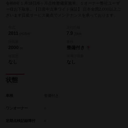
令和8年１月18日/6ヶ月点検整備実施車。１オーナー弊社ユーザ
ー様お下取車。【日産中古車ワイド保証】 日本全国2,000以上ご
ざいます日産サービス拠点でメンテナンスを承っております。
年式
走行距離
2011
7.9
(H23)年
万km
排気量
車検
2000
整備付き
cc
修復歴
車両評価書
なし
なし
状態
車検
整備付き
ワンオーナー
○
定期点検記録簿付
○