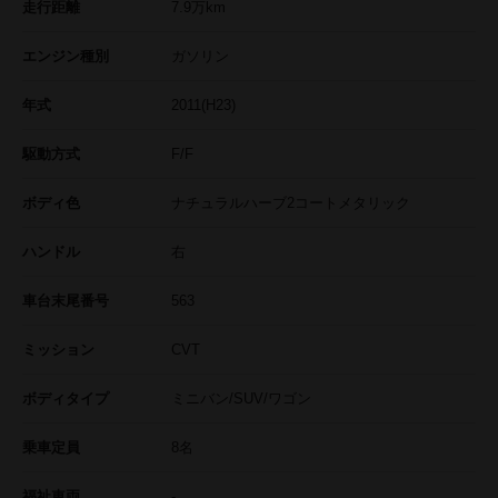
走行距離
7.9
万km
エンジン種別
ガソリン
年式
2011(H23)
駆動方式
F/F
ボディ色
ナチュラルハーブ2コートメタリック
ハンドル
右
車台末尾番号
563
ミッション
CVT
ボディタイプ
ミニバン/SUV/ワゴン
乗車定員
8名
福祉車両
-