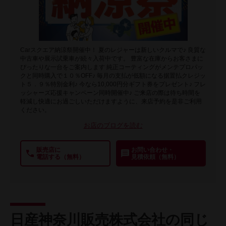
Carスクエア納涼祭開催中！ 夏のレジャーは新しいクルマで♪ 良質な
中古車や展示試乗車が続々入荷中です。 豊富な在庫からお客さまに
ぴったりな一台をご案内します 純正コーティングがメンテプロパッ
クと同時購入で１０％OFF♪ 毎月の支払が低額になる据置払クレジッ
ト５．９％特別金利♪ 今なら10,000円分ギフト券をプレゼント♪ フレ
ッシャーズ応援キャンペーン同時開催中♪ ご来店の際は待ち時間を
軽減し快適にお過ごしいただけますように、来店予約を是非ご利用
ください。
お店のブログを読む
販売店に
お問い合わせ・
電話する（無料）
見積依頼（無料）
日産神奈川販売株式会社の同じ