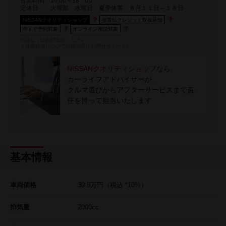
営業時間
10:00～18：00
定休日
火曜部、水曜日 夏季休業：８月１１日～１８日
NISSANクオリティショップ
据置払クレジット取扱店舗
今すぐ予約対象
オンライン相談対象
※詳しくはお問合せください。
※在庫状況については販売店にお問合せください
NISSANクオリティショップ
なら、
カーライフアドバイザーが、
クルマ選びからアフターサービスまで責
任を持って担当いたします
基本情報
車両価格
39.8
万円
（税込 *10%）
排気量
2000cc