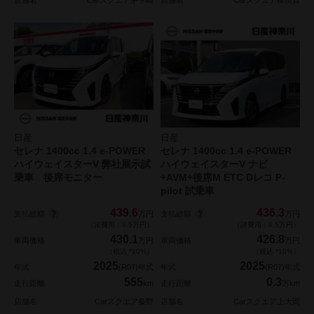
店舗名
Carスクエア茅ヶ崎
店舗名
Carスクエア横須賀
日産
日産
セレナ 1400cc 1.4 e-POWER
セレナ 1400cc 1.4 e-POWER
ハイウェイスターV 弊社展示試
ハイウェイスターV ナビ
乗車 後席モニター
+AVM+後席M ETC Dレコ P-
pilot 試乗車
439.6
436.3
支払総額
支払総額
万円
万円
（諸費用：9.5万円）
（諸費用：9.5万円）
430.1
426.8
車両価格
万円
車両価格
万円
（税込 *10%）
（税込 *10%）
2025
2025
年式
(R07)年式
年式
(R07)年式
555
0.3
走行距離
km
走行距離
万km
店舗名
Carスクエア秦野
店舗名
Carスクエア上大岡