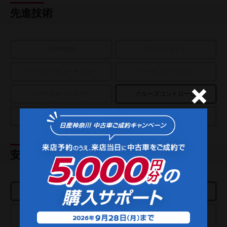
先進技術
e-POWER
プロパイロット
アラウンドビューモニター
パーキングアシスト
スマートルームミラー
クルーズコントロール
プロパイロットパーキング
e-4ORCE
安全装置
エアバッグ
ABS
踏み間違い衝突
エマージェンシーブレーキ
防止アシスト