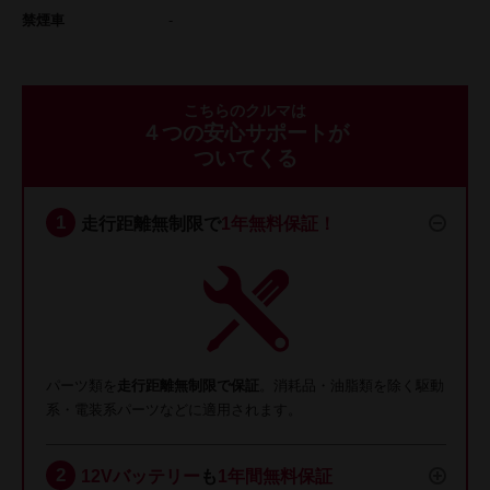
禁煙車
-
こちらのクルマは
４つの安心サポートが
ついてくる
走行距離無制限で
1年無料保証！
パーツ類を
走行距離無制限で保証
。消耗品・油脂類を除く駆動
系・電装系パーツなどに適用されます。
12Vバッテリー
も
1年間無料保証