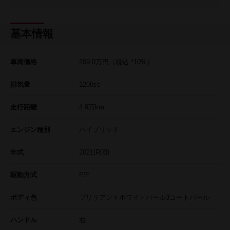
基本情報
車両価格
209.0
万円
（税込 *10%）
排気量
1200cc
走行距離
4.9
万km
エンジン種別
ハイブリッド
年式
2021(R03)
駆動方式
F/F
ボディ色
ブリリアントホワイトパール3コートパール
ハンドル
右