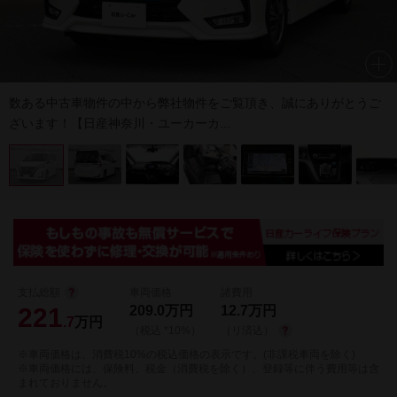
数ある中古車物件の中から弊社物件をご覧頂き、誠にありがとうご
ざいます！【日産神奈川・ユーカーカ...
支払総額
車両価格
諸費用
221
209.0
万円
12.7
万円
.7
万円
（税込 *10%）
（リ済込）
※車両価格は、消費税10%の税込価格の表示です。(非課税車両を除く)
※車両価格には、保険料、税金（消費税を除く）、登録等に伴う費用等は含
まれておりません。