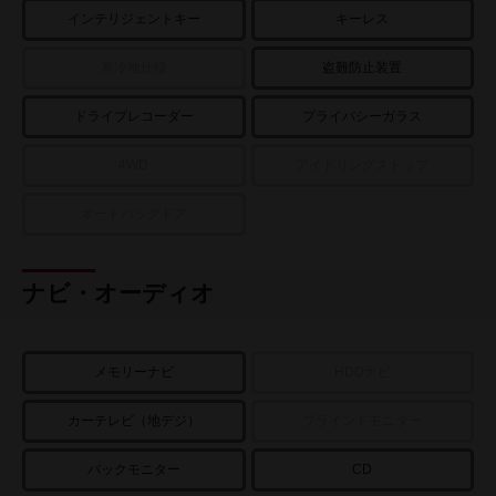
インテリジェントキー
キーレス
寒冷地仕様
盗難防止装置
ドライブレコーダー
プライバシーガラス
4WD
アイドリングストップ
オートバックドア
ナビ・オーディオ
メモリーナビ
HDDナビ
カーテレビ（地デジ）
ブラインドモニター
バックモニター
CD