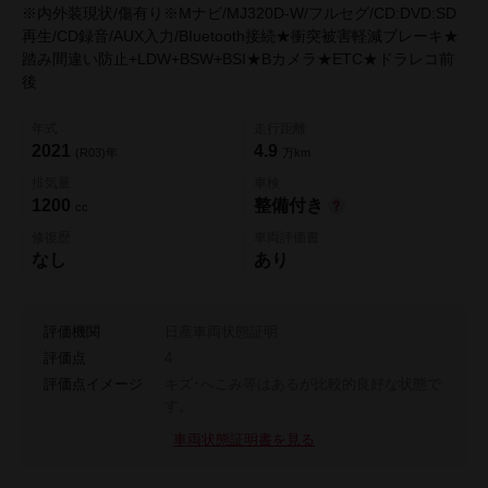
※内外装現状/傷有り※Mナビ/MJ320D-W/フルセグ/CD:DVD:SD
再生/CD録音/AUX入力/BIuetooth接続★衝突被害軽減ブレーキ★
踏み間違い防止+LDW+BSW+BSI★Bカメラ★ETC★ドラレコ前
後
年式
走行距離
2021
4.9
(R03)年
万km
排気量
車検
1200
整備付き
cc
修復歴
車両評価書
なし
あり
評価機関
日産車両状態証明
評価点
4
評価点イメージ
キズ･へこみ等はあるが比較的良好な状態で
す。
車両状態証明書を見る