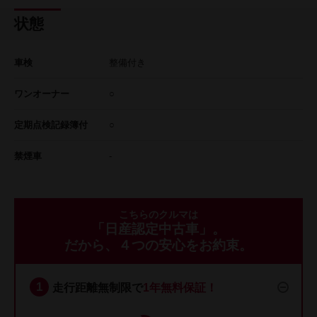
状態
車検
整備付き
ワンオーナー
○
定期点検記録簿付
○
禁煙車
-
こちらのクルマは
「日産認定中古車」。
だから、４つの安心をお約束。
走行距離無制限で
1年無料保証！