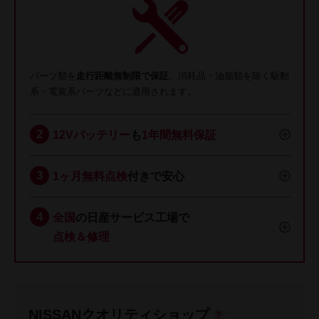
パーツ類を
走行距離無制限で保証
。消耗品・油脂類を除く駆動
系・電装系パーツなどに適用されます。
12Vバッテリー
も
1年間無料保証
1ヶ月無料点検
付きで安心
全国
の日産サービス工場で
点検＆修理
NISSANクオリティショップ