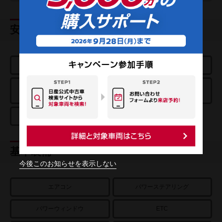
安全装置
エアバッグ
ABS
踏み間違い衝突
エマージェンシーブレーキ
防止アシスト
車線逸脱警報
基本装備
今後このお知らせを表示しない
エアコン
パワーステアリング
パワーウィンドウ
ETC