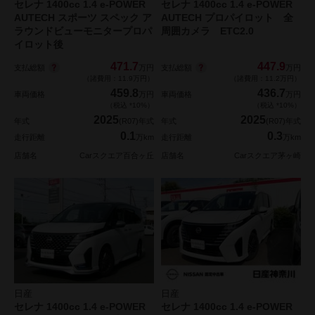
セレナ 1400cc 1.4 e-POWER
セレナ 1400cc 1.4 e-POWER
AUTECH スポーツ スペック ア
AUTECH プロパイロット 全
ラウンドビューモニタープロパ
周囲カメラ ETC2.0
イロット後
471.7
447.9
支払総額
支払総額
万円
万円
（諸費用：11.9万円）
（諸費用：11.2万円）
459.8
436.7
車両価格
万円
車両価格
万円
（税込 *10%）
（税込 *10%）
2025
2025
年式
(R07)年式
年式
(R07)年式
0.1
0.3
走行距離
万km
走行距離
万km
店舗名
Carスクエア百合ヶ丘
店舗名
Carスクエア茅ヶ崎
日産
日産
セレナ 1400cc 1.4 e-POWER
セレナ 1400cc 1.4 e-POWER