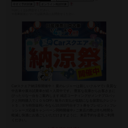
今すぐ予約対象
オンライン相談対象
※詳しくはお問合せください。
※在庫状況については販売店にお問合せください
Carスクエア納涼祭開催中！ 夏のレジャーは新しいクルマで♪ 良質な
中古車や展示試乗車が続々入荷中です。 豊富な在庫からお客さまに
ぴったりな一台をご案内します 純正コーティングがメンテプロパッ
クと同時購入で１０％OFF♪ 毎月の支払が低額になる据置払クレジッ
ト５．９％特別金利♪ 今なら10,000円分ギフト券をプレゼント♪ フレ
ッシャーズ応援キャンペーン同時開催中♪ ご来店の際は待ち時間を
軽減し快適にお過ごしいただけますように、来店予約を是非ご利用
ください。