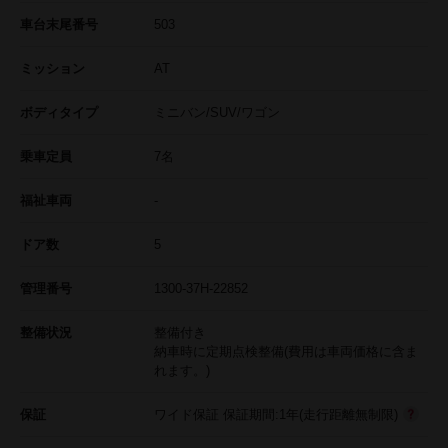
車台末尾番号
503
ミッション
AT
ボディタイプ
ミニバン/SUV/ワゴン
乗車定員
7名
福祉車両
-
ドア数
5
管理番号
1300-37H-22852
整備状況
整備付き
納車時に定期点検整備(費用は車両価格に含ま
れます。)
保証
ワイド保証 保証期間:1年(走行距離無制限)