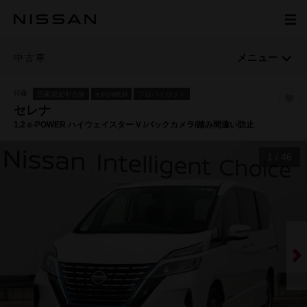
中古車
メニュー
日産
日産認定中古車
e-POWER
プロパイロット
セレナ
1.2 e-POWER ハイウェイスター V /バックカメラ/踏み間違い防止
1
/
46