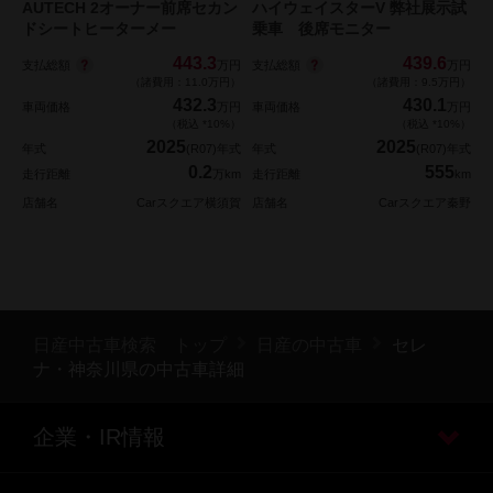
AUTECH 2オーナー前席セカン
ハイウェイスターV 弊社展示試
ドシートヒーターメー
乗車 後席モニター
443.3
439.6
支払総額
支払総額
万円
万円
（諸費用：11.0万円）
（諸費用：9.5万円）
432.3
430.1
車両価格
万円
車両価格
万円
（税込 *10%）
（税込 *10%）
2025
2025
年式
(R07)年式
年式
(R07)年式
0.2
555
走行距離
万km
走行距離
km
店舗名
Carスクエア横須賀
店舗名
Carスクエア秦野
日産中古車検索 トップ
日産の中古車
セレ
ナ・神奈川県の中古車詳細
企業・IR情報