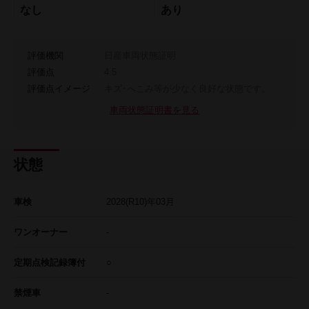
なし
あり
評価機関
日産車両状態証明
評価点
4.5
評価点イメージ
キズ･へこみ等が少なく良好な状態です。
車両状態証明書を見る
状態
車検
2028
(R10)年
03
月
ワンオーナー
-
定期点検記録簿付
○
禁煙車
-