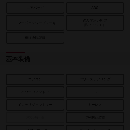
エアバッグ
ABS
踏み間違い衝突
エマージェンシーブレーキ
防止アシスト
車線逸脱警報
基本装備
エアコン
パワーステアリング
パワーウィンドウ
ETC
インテリジェントキー
キーレス
寒冷地仕様
盗難防止装置