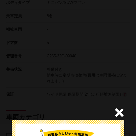
ボディタイプ
ミニバン/SUV/ワゴン
乗車定員
8名
福祉車両
-
ドア数
5
管理番号
C265-32G-09940
整備状況
整備付き
納車時に定期点検整備(費用は車両価格に含ま
れます。)
保証
ワイド保証 保証期間:2年(走行距離無制限)
車両カテゴリ