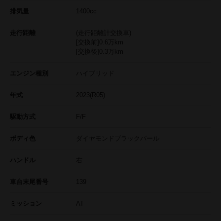
排気量
1400cc
走行距離
(走行距離計交換車)
[交換前]
0.6
万km
[交換後]
0.3
万km
エンジン種別
ハイブリッド
年式
2023(R05)
駆動方式
F/F
ボディ色
ダイヤモンドブラックパール
ハンドル
右
車台末尾番号
139
ミッション
AT