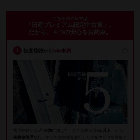
こちらのクルマは
「日産プレミアム認定中古車」。
だから、４つの安心をお約束。
初度登録から
5年未満
初度登録から
5年未満
に加えて、走行距離
５万km以下
、かつ、
事故修復歴なし
。すべての条件を満たしたクルマだけを対象と