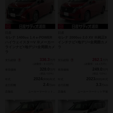
日産
日産
セレナ 1400cc 1.4 e-POWER
セレナ 2000cc 2.0 XV ※純正9
ハイウェイスターV ※メーカー
インチナビ+地デジ+全周囲カメ
ラインナビ+地デジ+全周囲カメ
ラ
ラ
336.3
262.1
支払総額
支払総額
万円
万円
（諸費用：8.3万円）
（諸費用：13.1万円）
328.0
249.0
車両価格
万円
車両価格
万円
（税込 *10%）
（税込 *10%）
2024
2023
年式
(R06)年式
年式
(R05)年式
2.4
3.3
走行距離
万km
走行距離
万km
店舗名
ユーカーマーケット...
店舗名
ユーカーマーケット平塚