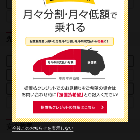
日産プレミアム認定中古車
日産認定中古車
USED CAR
先進技術
e-POWER
プロパイロット
アラウンドビューモニター
パーキングアシスト
スマートルームミラー
クルーズコントロール
プロパイロットパーキング
e-4ORCE
安全装置
今後このお知らせを表示しない