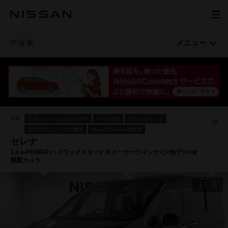
中古車
メニュー
日産
日産プレミアム認定中古車
e-POWER
プロパイロット
据置払クレジット対象車
NissanConnect対象車
セレナ
1.4 e-POWER ハイウェイスターV ※メーカーラインナビ+地デジ+全
周囲カメラ
1
/
78