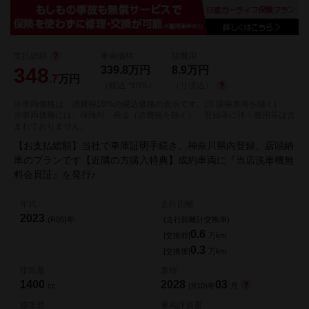
支払総額
車両価格
諸費用
348
339.8
万円
8.9
万円
.7
万円
（税込 *10%）
（リ済込）
※車両価格は、消費税10%の税込価格の表示です。(非課税車両を除く)
※車両価格には、保険料、税金（消費税を除く）、登録等に伴う費用等は含
まれておりません。
【お支払総額】当社で車庫証明手続き、神奈川県内登録、店頭納
車のプランです【近隣の方購入特典】成約車両に『当店洗車機無
料会員証』を発行♪
年式
走行距離
2023
(R05)年
(走行距離計交換車)
0.6
[交換前]
万km
0.3
[交換後]
万km
排気量
車検
1400
2028
03
cc
(R10)年
月
修復歴
車両評価書