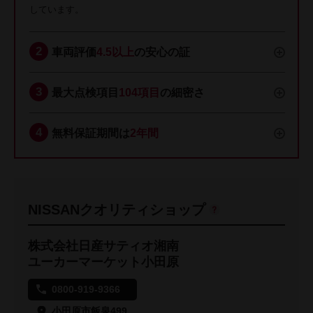
しています。
車両評価
4.5以上
の安心の証
最大点検項目
104項目
の細密さ
無料保証期間は
2年間
NISSANクオリティショップ
株式会社日産サティオ湘南
ユーカーマーケット小田原
0800-919-9366
小田原市飯泉499