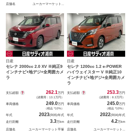
店舗名
ユーカーマーケット...
日産
日産
セレナ 2000cc 2.0 XV ※純正9
セレナ 1200cc 1.2 e-POWER
インチナビ+地デジ+全周囲カメ
ハイウェイスター V ※純正10
ラ
インチナビ+地デジ+全周囲カメ
ラ
262.1
253.3
支払総額
支払総額
万円
万円
（諸費用：13.1万円）
（諸費用：8.3万円）
249.0
245.0
車両価格
万円
車両価格
万円
（税込 *10%）
（税込 *10%）
2023
2022
年式
(R05)年式
年式
(R04)年式
3.3
4.2
走行距離
万km
走行距離
万km
店舗名
ユーカーマーケット平塚
店舗名
ユーカーマーケット...