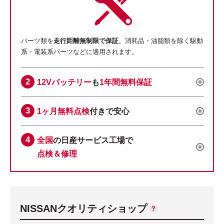
パーツ類を
走行距離無制限で保証
。消耗品・油脂類を除く駆動
系・電装系パーツなどに適用されます。
12Vバッテリー
も
1年間無料保証
1ヶ月無料点検
付きで安心
全国
の日産サービス工場で
点検＆修理
NISSANクオリティショップ