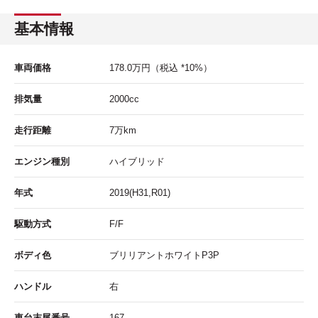
基本情報
車両価格
178.0
万円
（税込 *10%）
排気量
2000cc
走行距離
7
万km
エンジン種別
ハイブリッド
年式
2019(H31,R01)
駆動方式
F/F
ボディ色
ブリリアントホワイトP3P
ハンドル
右
車台末尾番号
167