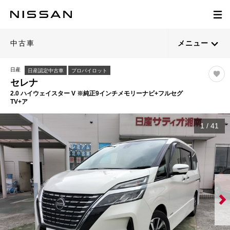
中古車
メニュー
日産
日産認定中古車
プロパイロット
セレナ
2.0 ハイウェイスター V ※純正9インチメモリーナビ+フルセグ
TV+ア
1
/
41