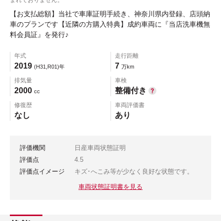
【お支払総額】当社で車庫証明手続き、神奈川県内登録、店頭納
車のプランです【近隣の方購入特典】成約車両に『当店洗車機無
料会員証』を発行♪
年式
走行距離
2019
7
(H31,R01)年
万km
排気量
車検
2000
整備付き
cc
修復歴
車両評価書
なし
あり
評価機関
日産車両状態証明
評価点
4.5
評価点イメージ
キズ･へこみ等が少なく良好な状態です。
車両状態証明書を見る