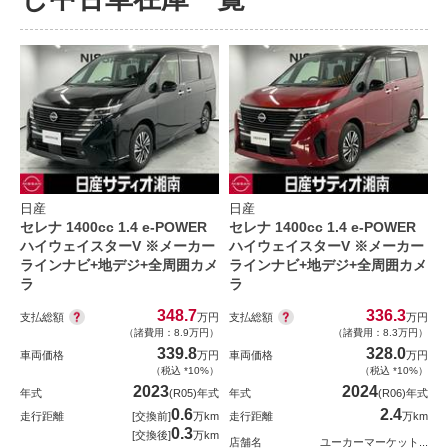
日産
日産
セレナ 1400cc 1.4 e-POWER
セレナ 1400cc 1.4 e-POWER
ハイウェイスターV ※メーカー
ハイウェイスターV ※メーカー
ラインナビ+地デジ+全周囲カメ
ラインナビ+地デジ+全周囲カメ
ラ
ラ
348.7
336.3
支払総額
支払総額
万円
万円
（諸費用：8.9万円）
（諸費用：8.3万円）
339.8
328.0
車両価格
万円
車両価格
万円
（税込 *10%）
（税込 *10%）
2023
2024
年式
(R05)年式
年式
(R06)年式
0.6
2.4
走行距離
[交換前]
万km
走行距離
万km
0.3
[交換後]
万km
店舗名
ユーカーマーケット...