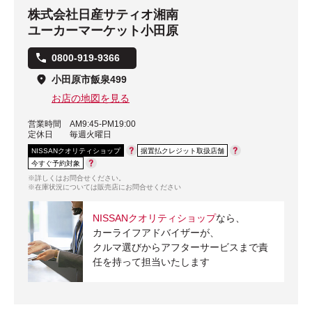
株式会社日産サティオ湘南
ユーカーマーケット小田原
0800-919-9366
小田原市飯泉499
お店の地図を見る
営業時間
AM9:45-PM19:00
定休日
毎週火曜日
NISSANクオリティショップ
据置払クレジット取扱店舗
今すぐ予約対象
※詳しくはお問合せください。
※在庫状況については販売店にお問合せください
NISSANクオリティショップ
なら、
カーライフアドバイザーが、
クルマ選びからアフターサービスまで責
任を持って担当いたします