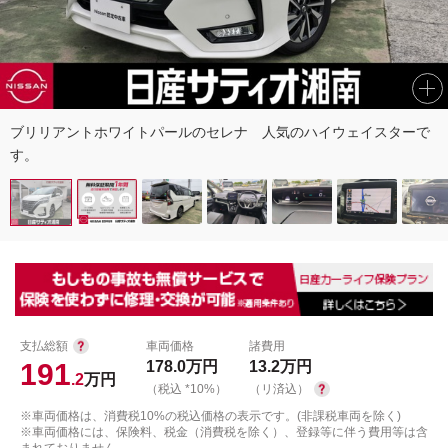
ブリリアントホワイトパールのセレナ 人気のハイウェイスターで
す。
支払総額
車両価格
諸費用
191
178.0
万円
13.2
万円
.2
万円
（税込 *10%）
（リ済込）
※車両価格は、消費税10%の税込価格の表示です。(非課税車両を除く)
※車両価格には、保険料、税金（消費税を除く）、登録等に伴う費用等は含
まれておりません。