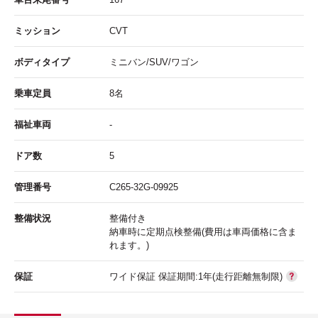
ミッション
CVT
ボディタイプ
ミニバン/SUV/ワゴン
乗車定員
8名
福祉車両
-
ドア数
5
管理番号
C265-32G-09925
整備状況
整備付き
納車時に定期点検整備(費用は車両価格に含ま
れます。)
保証
ワイド保証 保証期間:1年(走行距離無制限)