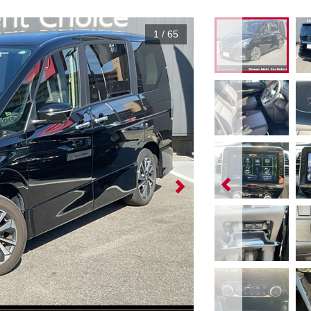
1
/
65