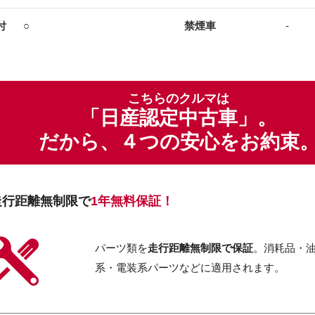
付
○
禁煙車
-
こちらのクルマは
「日産認定中古車」。
だから、４つの安心をお約束
走行距離無制限で
1年無料保証！
パーツ類を
走行距離無制限で保証
。消耗品・
系・電装系パーツなどに適用されます。