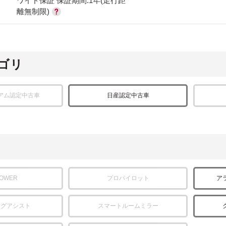
ワイド保証 保証期間:1年(走行距
離無制限)
ゴリ
アム認定中古車
日産認定中古車
POWER
プロパイロット
ア
ングアシスト
スマートルームミラー