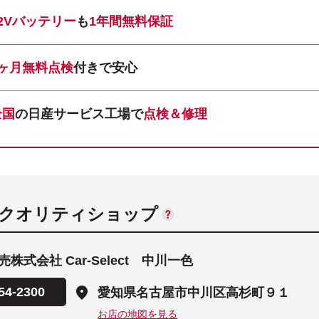
12Vバッテリー
も
1年間無料保証
1ヶ月無料点検
付きで安心
全国
の日産サービス工場で
点検＆修理
ANクオリティショップ
株式会社 Car-Select 中川一色
54-2300
愛知県名古屋市中川区高杉町９１
お店の地図を見る