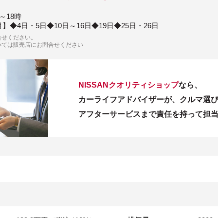
～18時
月】◆4日・5日◆10日～16日◆19日◆25日・26日
合せください。
いては販売店にお問合せください
NISSANクオリティショップ
なら、
カーライフアドバイザーが、クルマ選
アフターサービスまで責任を持って担