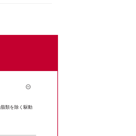
。
油脂類を除く駆動