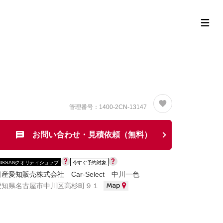
定中古車ラインナップ
購入サポート
お役立ち情報
MOR
管理番号：1400-2CN-13147
お問い合わせ・見積依頼（無料）
NISSANクオリティショップ
今すぐ予約対象
日産愛知販売株式会社 Car-Select 中川一色
愛知県名古屋市中川区高杉町９１