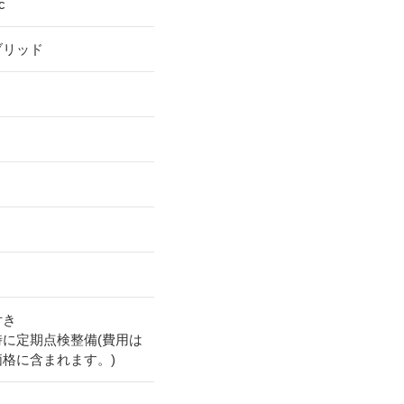
c
ブリッド
付き
時に定期点検整備(費用は
価格に含まれます。)