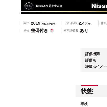
2019
2.4
年式
走行距離
排気
(H31,R01)年
万km
整備付き
あり
車検
車両評価書
評価機関
評価点
評価点イメー
状態
車検