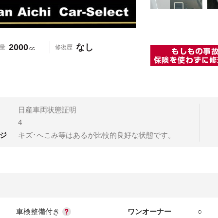
2000
なし
量
修復歴
cc
日産車両状態証明
4
ジ
キズ･へこみ等はあるが比較的良好な状態です。
車検整備付き
ワンオーナー
○