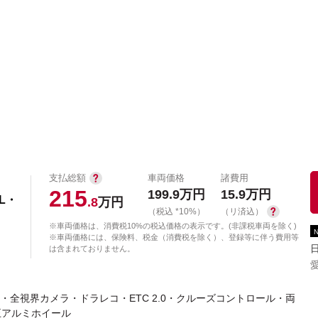
中古車を探す
店舗から探す
日産の中古車とは
認
P
支払総額
車両価格
諸費用
215
199.9
万円
15.9
万円
L・
.8
万円
（税込 *10%）
（リ済込）
※車両価格は、消費税10%の税込価格の表示です。(非課税車両を除く)
※車両価格には、保険料、税金（消費税を除く）、登録等に伴う費用等
は含まれておりません。
y再生・全視界カメラ・ドラレコ・ETC 2.0・クルーズコントロール・両
正アルミホイール