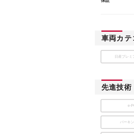
保証
車両カテ
日産プレミ
先進技術
e-
パーキ