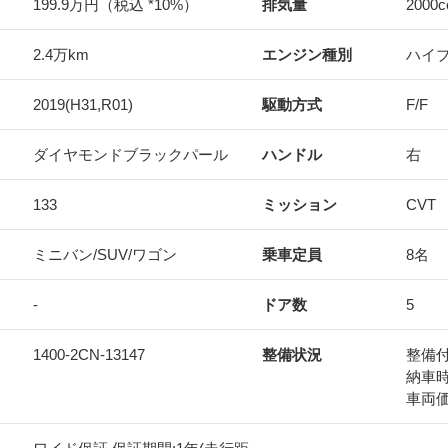
199.9万円（税込 *10%）
排気量
2000
c
2.4万km
エンジン種別
ハイ
2019(H31,R01)
駆動方式
F/F
ダイヤモンドブラックパール
ハンドル
右
133
ミッション
CVT
ミニバン/SUV/ワゴン
乗車定員
8名
-
ドア数
5
1400-2CN-13147
整備状況
整備
納車
車両