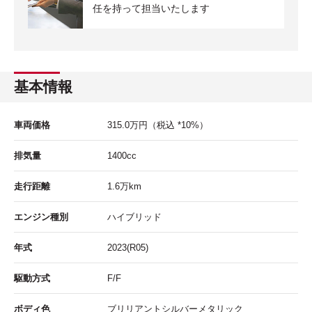
任を持って担当いたします
基本情報
車両価格
315.0
万円
（税込 *10%）
排気量
1400cc
走行距離
1.6
万km
エンジン種別
ハイブリッド
年式
2023(R05)
駆動方式
F/F
ボディ色
ブリリアントシルバーメタリック