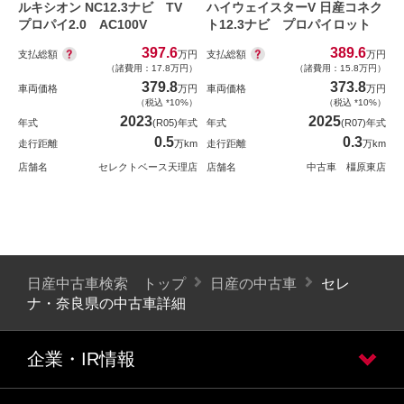
ルキシオン NC12.3ナビ TV
ハイウェイスターV 日産コネク
プロパイ2.0 AC100V
ト12.3ナビ プロパイロット
397.6
389.6
支払総額
支払総額
万円
万円
（諸費用：17.8万円）
（諸費用：15.8万円）
379.8
373.8
車両価格
万円
車両価格
万円
（税込 *10%）
（税込 *10%）
2023
2025
年式
(R05)年式
年式
(R07)年式
0.5
0.3
走行距離
万km
走行距離
万km
店舗名
セレクトベース天理店
店舗名
中古車 橿原東店
日産中古車検索 トップ
日産の中古車
セレ
ナ・奈良県の中古車詳細
企業・IR情報