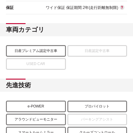
保証
ワイド保証 保証期間:2年(走行距離無制限)
車両カテゴリ
日産プレミアム認定中古車
日産認定中古車
USED CAR
先進技術
e-POWER
プロパイロット
アラウンドビューモニター
パーキングアシスト
スマートルームミラー
クルーズコントロール