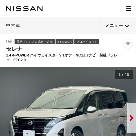
中古車
メニュー
日産
日産プレミアム認定中古車
e-POWER
プロパイロット
セレナ
1.4 e-POWER ハイウェイスターV 1オナ NC12.3ナビ 前後ドラレ
コ ETC2.0
1
/
49