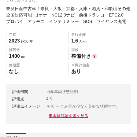
奈良日産中古車！奈良・大阪・京都・兵庫・滋賀・和歌山その他
全国対応可能！1オナ NC12.3ナビ 前後ドラレコ ETC2.0
プロパイ アラモニ インテリミラー SOS ワイヤレス充電
年式
走行距離
2023
1.6
(R05)年
万km
排気量
車検
1400
整備付き
cc
修復歴
車両評価書
なし
あり
評価機関
日産車両状態証明
評価点
4.5
評価点イメージ
キズ･へこみ等が少なく良好な状態です。
車両状態証明書を見る