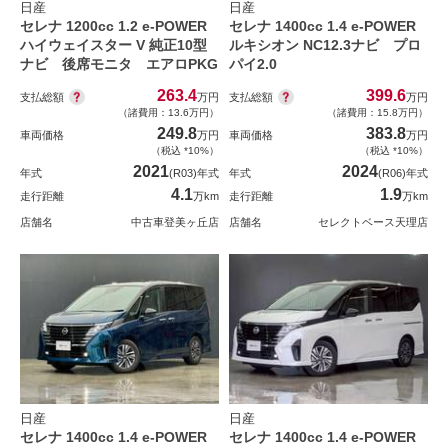
日産
日産
セレナ 1200cc 1.2 e-POWER
セレナ 1400cc 1.4 e-POWER
ハイウェイスター V 純正10型
ルキシオン NC12.3ナビ プロ
ナビ 後席モニタ エアロPKG
パイ2.0
263.4
399.6
支払総額
支払総額
万円
万円
（諸費用：13.6万円）
（諸費用：15.8万円）
249.8
383.8
車両価格
万円
車両価格
万円
（税込 *10%）
（税込 *10%）
2021
2024
年式
(R03)年式
年式
(R06)年式
4.1
1.9
走行距離
万km
走行距離
万km
店舗名
中古車登美ヶ丘店
店舗名
セレクトベース天理店
日産
日産
セレナ 1400cc 1.4 e-POWER
セレナ 1400cc 1.4 e-POWER