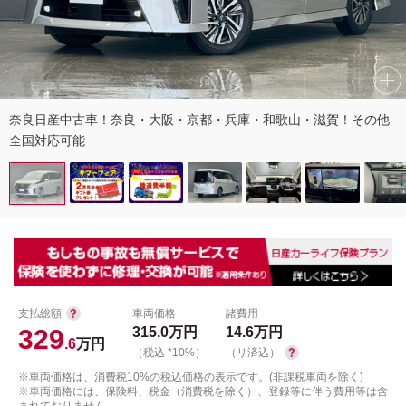
奈良日産中古車！奈良・大阪・京都・兵庫・和歌山・滋賀！その他
全国対応可能
支払総額
車両価格
諸費用
329
315.0
万円
14.6
万円
.6
万円
（税込 *10%）
（リ済込）
※車両価格は、消費税10%の税込価格の表示です。(非課税車両を除く)
※車両価格には、保険料、税金（消費税を除く）、登録等に伴う費用等は含
まれておりません。