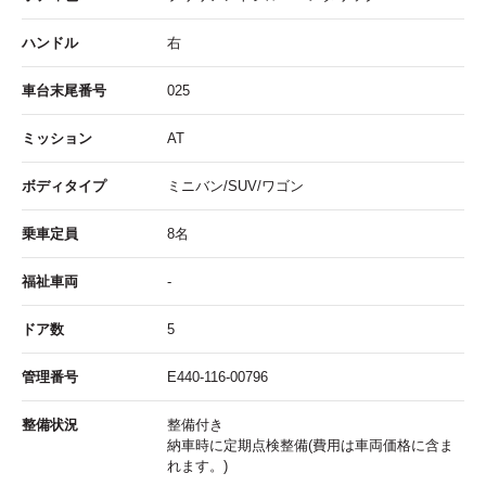
ハンドル
右
車台末尾番号
025
ミッション
AT
ボディタイプ
ミニバン/SUV/ワゴン
乗車定員
8名
福祉車両
-
ドア数
5
管理番号
E440-116-00796
整備状況
整備付き
納車時に定期点検整備(費用は車両価格に含ま
れます。)