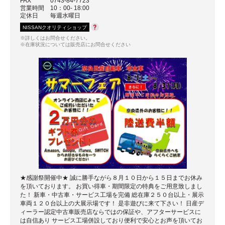
FAX
0743-84-7723
営業時間
10：00- 18:00
定休日
毎週水曜日
NISSANクオリティショップ
※詳しくはお問合せください。
※在庫状況については販売店にお問合せください
★感謝祭開催中★ 誠に勝手ながら８月１０日から１５日までお休み
を頂いております。 お買い得車・期間限定の特典をご用意致しまし
た！ 新車・中古車・サービス工場を完備 総在庫２５０台以上・展示
車両１２０台以上の大展示場です！ 是非遊びに来て下さい！ 日産デ
ィーラー認定中古車販売店ならではの保証や、アフターサービスに
は自信あり サービス工場併設しており便利で安心とお声を頂いてお