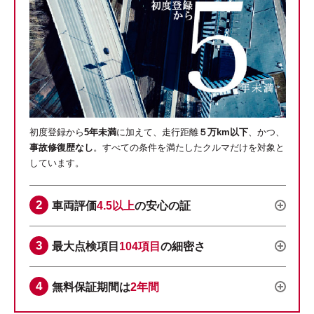
初度登録から
5年未満
に加えて、走行距離
５万km以下
、かつ、
事故修復歴なし
。すべての条件を満たしたクルマだけを対象と
しています。
車両評価
4.5以上
の安心の証
最大点検項目
104項目
の細密さ
無料保証期間は
2年間