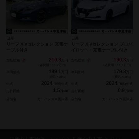
日産
日産
リーフ X Vセレクション 充電ケ
リーフ X Vセレクション プロパ
ーブル付き
イロット・充電ケーブル付き
210.3
190.3
支払総額
支払総額
万円
万円
（諸費用：11.2万円）
（諸費用：11.0万円）
199.1
179.3
車両価格
万円
車両価格
万円
（税込 *10%）
（税込 *10%）
2024
2024
年式
(R06)年式
年式
(R06)年式
1.5
0.9
走行距離
万km
走行距離
万km
店舗名
カーパレス木更津店
店舗名
カーパレス木更津店