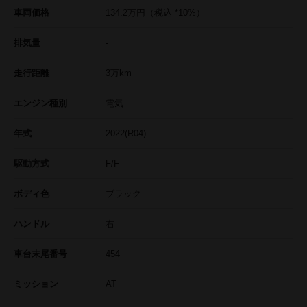
車両価格
134.2
万円
（税込 *10%）
排気量
-
走行距離
3
万km
エンジン種別
電気
年式
2022(R04)
駆動方式
F/F
ボディ色
ブラック
ハンドル
右
車台末尾番号
454
ミッション
AT