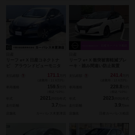
日産
日産
リーフ e+ X 日産コネクトナ
リーフ e+ X 衝突被害軽減ブレ
ビ アラウンドビューモニタ
ーキ・踏み間違い防止装置
171.1
241.4
支払総額
支払総額
万円
万円
（諸費用：11.6万円）
（諸費用：12.6万円）
159.5
228.8
車両価格
万円
車両価格
万円
（税込 *10%）
（税込 *10%）
2021
2023
年式
(R03)年式
年式
(R05)年式
3.7
3.9
走行距離
万km
走行距離
万km
店舗名
カーパレス木更津店
店舗名
日産カーパレス柏店