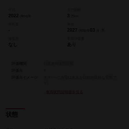
年式
走行距離
2022
3
(R04)年
万km
排気量
車検
-
2027
03
(R09)年
月
修復歴
車両評価書
なし
あり
評価機関
日産車両状態証明
評価点
4
評価点イメージ
キズ･へこみ等はあるが比較的良好な状態で
す。
車両状態証明書を見る
状態