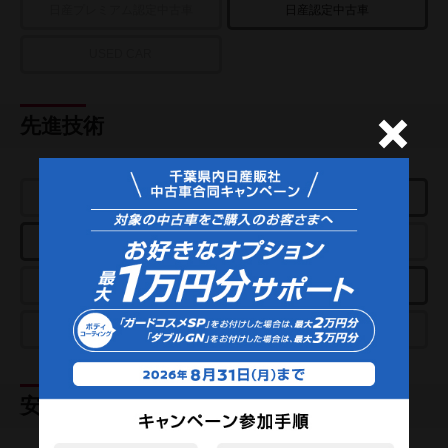
日産プレミアム認定中古車
日産認定中古車
USED CAR
先進技術
e-POWER
プロパイロット
アラウンドビューモニター
パーキングアシスト
スマートルームミラー
クルーズコントロール
プロパイロットパーキング
e-4ORCE
安全装置