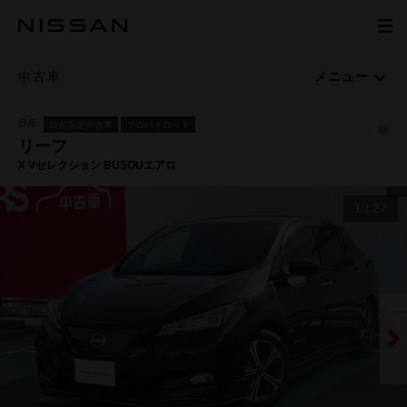
中古車
メニュー
日産
日産認定中古車
プロパイロット
リーフ
X Vセレクション BUSOUエアロ
1
/
27