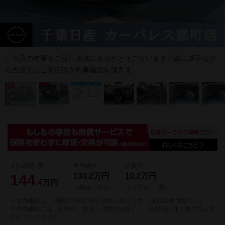
◇当店の在庫をご覧頂き誠にありがとうございます◇誠に勝手なが
ら当店ではご来店頂き現車確認を頂きま...
支払総額
車両価格
諸費用
144
134.2
万円
10.2
万円
.4
万円
（税込 *10%）
（リ済込）
※車両価格は、消費税10%の税込価格の表示です。(非課税車両を除く)
※車両価格には、保険料、税金（消費税を除く）、登録等に伴う費用等は含
まれておりません。