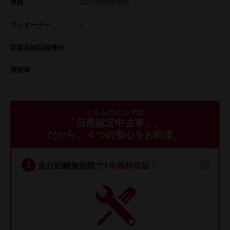
車検
2027
(R09)年
03
月
ワンオーナー
○
定期点検記録簿付
○
禁煙車
-
こちらのクルマは
「日産認定中古車」。
だから、４つの安心をお約束。
走行距離無制限で
1年無料保証！