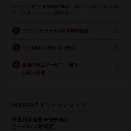
パーツ類を
走行距離無制限で保証
。消耗品・油脂類を除く駆動
系・電装系パーツなどに適用されます。
12Vバッテリー
も
1年間無料保証
1ヶ月無料点検
付きで安心
全国
の日産サービス工場で
点検＆修理
NISSANクオリティショップ
千葉日産自動車株式会社
カーパレス都町店