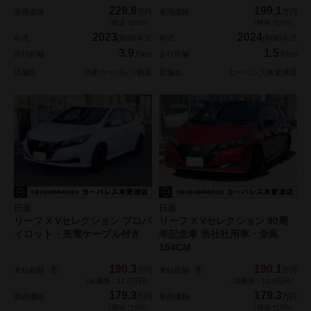
228.8
199.1
車両価格
万円
車両価格
万円
（税込 *10%）
（税込 *10%）
2023
2024
年式
(R05)年式
年式
(R06)年式
3.9
1.5
走行距離
万km
走行距離
万km
店舗名
日産カーパレス柏店
店舗名
カーパレス木更津店
日産
日産
リーフ X Vセレクション プロパ
リーフ X Vセレクション 90周
イロット・充電ケーブル付き
年記念車 当社社用車・全高
154CM
190.3
190.1
支払総額
支払総額
万円
万円
（諸費用：11.0万円）
（諸費用：10.8万円）
179.3
179.3
車両価格
万円
車両価格
万円
（税込 *10%）
（税込 *10%）