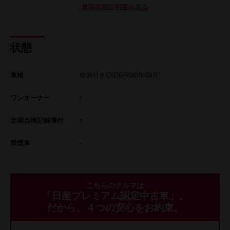
車両状態証明書を見る
状態
車検
整備付き
(2026(R08)年09月)
ワンオーナー
○
定期点検記録簿付
○
禁煙車
-
こちらのクルマは
「日産プレミアム認定中古車」。
だから、４つの安心をお約束。