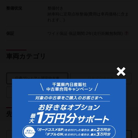
整備状況
整備付き
納車時に定期点検整備(費用は車両価格に含ま
れます。)
保証
ワイド保証 保証期間:2年(走行距離無制限)
車両カテゴリ
日産プレミアム認定中古車
日産認定中古車
USED CAR
先進技術
e-POWER
プロパイロット