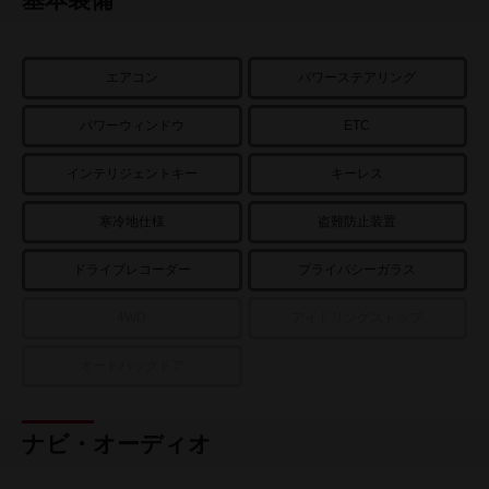
エアコン
パワーステアリング
パワーウィンドウ
ETC
インテリジェントキー
キーレス
寒冷地仕様
盗難防止装置
ドライブレコーダー
プライバシーガラス
4WD
アイドリングストップ
オートバックドア
ナビ・オーディオ