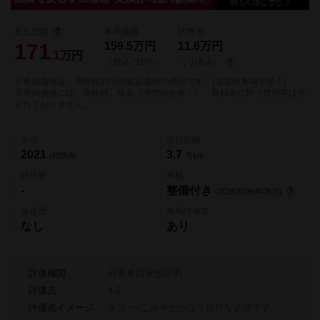
支払総額
車両価格
諸費用
171
159.5
万円
11.6
万円
.1
万円
（税込 *10%）
（リ済込）
※車両価格は、消費税10%の税込価格の表示です。(非課税車両を除く)
※車両価格には、保険料、税金（消費税を除く）、登録等に伴う費用等は含
まれておりません。
年式
走行距離
2021
3.7
(R03)年
万km
排気量
車検
-
整備付き
(2026(R08)年09月)
修復歴
車両評価書
なし
あり
評価機関
日産車両状態証明
評価点
4.5
評価点イメージ
キズ･へこみ等が少なく良好な状態です。