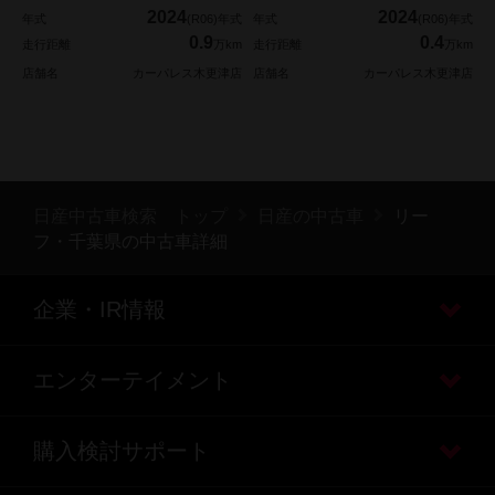
2024
2024
年式
(R06)年式
年式
(R06)年式
0.9
0.4
走行距離
万km
走行距離
万km
店舗名
カーパレス木更津店
店舗名
カーパレス木更津店
日産中古車検索 トップ
日産の中古車
リー
フ・千葉県の中古車詳細
企業・IR情報
エンターテイメント
購入検討サポート