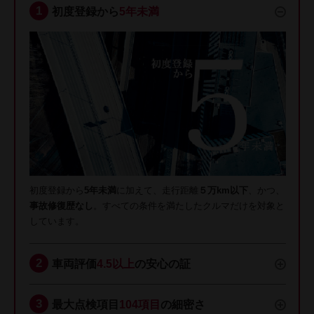
初度登録から
5年未満
初度登録から
5年未満
に加えて、走行距離
５万km以下
、かつ、
事故修復歴なし
。すべての条件を満たしたクルマだけを対象と
しています。
車両評価
4.5以上
の安心の証
最大点検項目
104項目
の細密さ