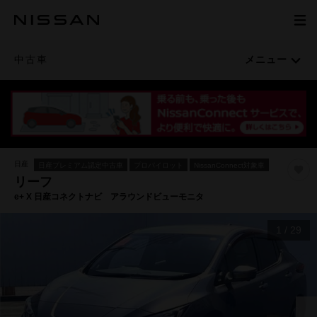
中古車
メニュー
日産
日産プレミアム認定中古車
プロパイロット
NissanConnect対象車
リーフ
e+ X 日産コネクトナビ アラウンドビューモニタ
1
/
29