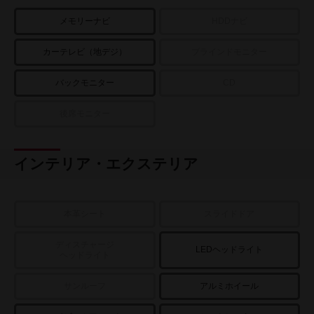
メモリーナビ
HDDナビ
カーテレビ（地デジ）
ブラインドモニター
バックモニター
CD
後席モニター
インテリア・エクステリア
本革シート
スライドドア
ディスチャージ
LEDヘッドライト
ヘッドライト
サンルーフ
アルミホイール