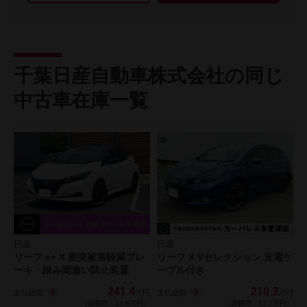
千葉日産自動車株式会社の同じ
中古車在庫一覧
日産
日産
リーフ e+ X 衝突被害軽減ブレ
リーフ X Vセレクション 充電ケ
ーキ・踏み間違い防止装置
ーブル付き
241.4
210.3
支払総額
支払総額
万円
万円
（諸費用：12.6万円）
（諸費用：11.2万円）