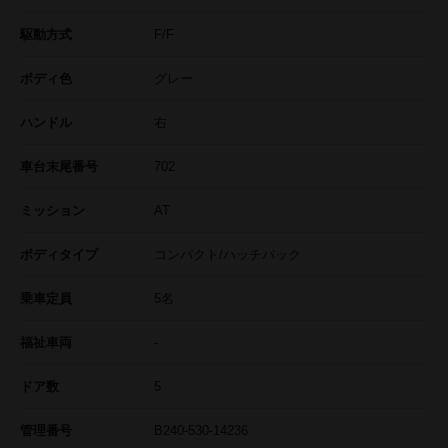
駆動方式
F/F
ボディ色
グレー
ハンドル
右
車台末尾番号
702
ミッション
AT
ボディタイプ
コンパクト/ハッチバック
乗車定員
5名
福祉車両
-
ドア数
5
管理番号
B240-530-14236