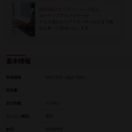
NISSANクオリティショップ
なら、
カーライフアドバイザーが、
クルマ選びからアフターサービスまで責
任を持って担当いたします
基本情報
車両価格
159.5
万円
（税込 *10%）
排気量
-
走行距離
3.7
万km
エンジン種別
電気
年式
2021(R03)