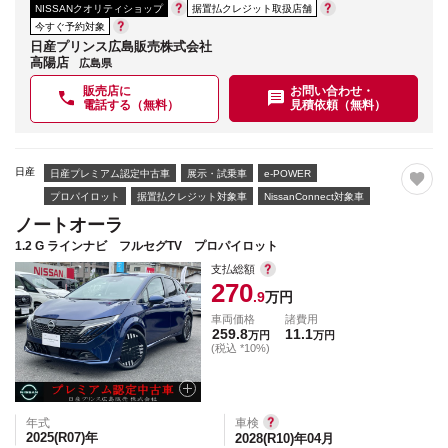
NISSANクオリティショップ
据置払クレジット取扱店舗
今すぐ予約対象
日産プリンス広島販売株式会社
高陽店
広島県
販売店に
お問い合わせ・
電話する（無料）
見積依頼（無料）
日産
日産プレミアム認定中古車
展示・試乗車
e-POWER
プロパイロット
据置払クレジット対象車
NissanConnect対象車
ノートオーラ
1.2 G ラインナビ フルセグTV プロパイロット
支払総額
270
.9
万円
車両価格
諸費用
259.8
11.1
万円
万円
(税込 *10%)
年式
車検
2025(R07)
年
2028(R10)年04月