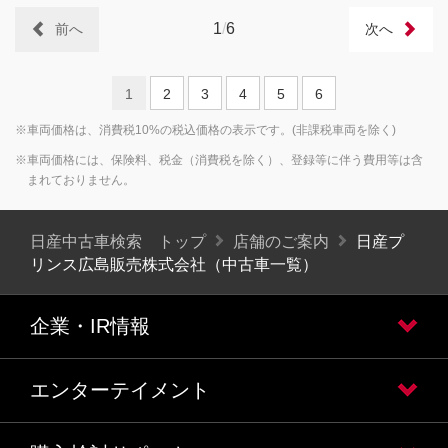
1
/
6
前へ
次へ
1
2
3
4
5
6
※車両価格は、消費税10%の税込価格の表示です。(非課税車両を除く)
※車両価格には、保険料、税金（消費税を除く）、登録等に伴う費用等は含
まれておりません。
日産中古車検索 トップ
店舗のご案内
日産プ
リンス広島販売株式会社（中古車一覧）
企業・IR情報
エンターテイメント