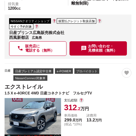
離無制限)
排気量
1200
cc
NISSANクオリティショップ
据置払クレジット取扱店舗
今すぐ予約対象
日産プリンス広島販売株式会社
西風新都店
広島県
販売店に
お問い合わせ・
電話する（無料）
見積依頼（無料）
日産
日産プレミアム認定中古車
e-POWER
プロパイロット
NissanConnect対象車
エクストレイル
1.5 X e-4ORCE 4WD 日産コネクトナビ フルセグTV
支払総額
312
.2
万円
車両価格
諸費用
299.0
13.2
万円
万円
(税込 *10%)