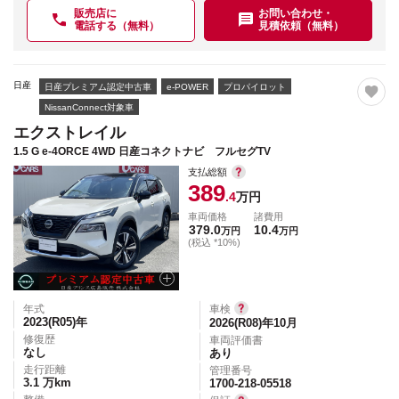
販売店に
お問い合わせ・
電話する（無料）
見積依頼（無料）
日産
日産プレミアム認定中古車
e-POWER
プロパイロット
NissanConnect対象車
エクストレイル
1.5 G e-4ORCE 4WD 日産コネクトナビ フルセグTV
支払総額
389
.4
万円
車両価格
諸費用
379.0
10.4
万円
万円
(税込 *10%)
年式
車検
2023(R05)
年
2026(R08)年10月
修復歴
車両評価書
なし
あり
走行距離
管理番号
3.1
万km
1700-218-05518