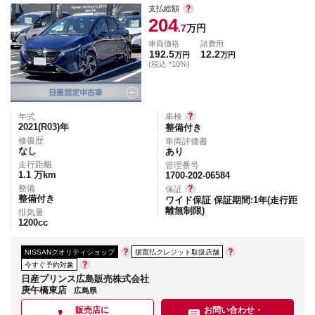
支払総額
204
.7
万円
車両価格
諸費用
192.5
12.2
万円
万円
(税込 *10%)
年式
車検
2021(R03)
年
整備付き
修復歴
車両評価書
なし
あり
走行距離
管理番号
1.1
万km
1700-202-06584
整備
保証
整備付き
ワイド保証 保証期間:1年(走行距
離無制限)
排気量
1200
cc
NISSANクオリティショップ
据置払クレジット取扱店舗
今すぐ予約対象
日産プリンス広島販売株式会社
庚午橋東店
広島県
販売店に
お問い合わせ・