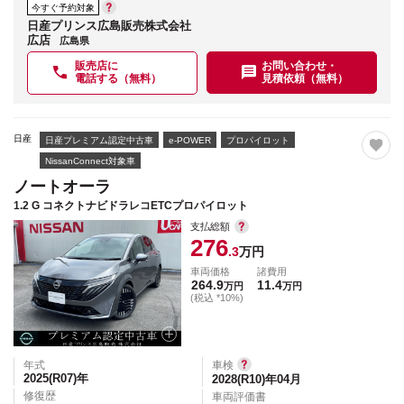
今すぐ予約対象
日産プリンス広島販売株式会社
広店
広島県
販売店に
お問い合わせ・
電話する（無料）
見積依頼（無料）
日産
日産プレミアム認定中古車
e-POWER
プロパイロット
NissanConnect対象車
ノートオーラ
1.2 G コネクトナビドラレコETCプロパイロット
支払総額
276
.3
万円
車両価格
諸費用
264.9
11.4
万円
万円
(税込 *10%)
年式
車検
2025(R07)
年
2028(R10)年04月
修復歴
車両評価書