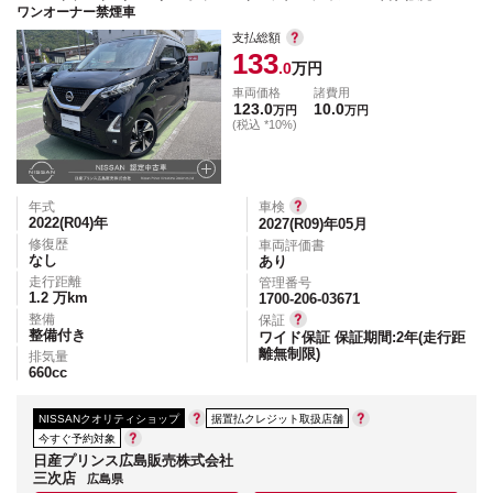
ワンオーナー禁煙車
支払総額
133
.0
万円
車両価格
諸費用
123.0
10.0
万円
万円
(税込 *10%)
年式
車検
2022(R04)
年
2027(R09)年05月
修復歴
車両評価書
なし
あり
走行距離
管理番号
1.2
万km
1700-206-03671
整備
保証
整備付き
ワイド保証 保証期間:2年(走行距
離無制限)
排気量
660
cc
NISSANクオリティショップ
据置払クレジット取扱店舗
今すぐ予約対象
日産プリンス広島販売株式会社
三次店
広島県