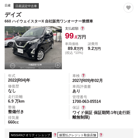
日産
日産認定中古車
デイズ
660 ハイウェイスターX 自社販売ワンオーナー禁煙車
支払総額
99
.0
万円
車両価格
諸費用
89.8
9.2
万円
万円
(税込 *10%)
年式
車検
2022(R04)
年
2027(R09)年02月
修復歴
車両評価書
なし
あり
走行距離
管理番号
6.9
万km
1700-063-05514
整備
保証
整備付き
ワイド保証 保証期間:1年(走行距
離無制限)
排気量
660
cc
NISSANクオリティショップ
据置払クレジット取扱店舗