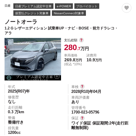
日産
日産プレミアム認定中古車
e-POWER
プロパイロット
据置払クレジット対象車
NissanConnect対象車
ノートオーラ
1.2 G レザーエディション 試乗車UP・ナビ・BOSE・前方ドラレコ・
アラ
支払総額
280
.7
万円
車両価格
諸費用
269.8
10.9
万円
万円
(税込 *10%)
年式
車検
2025(R07)
年
2028(R10)年04月
修復歴
車両評価書
なし
あり
走行距離
管理番号
0.3
万km
1700-023-05796
整備
保証
整備付き
ワイド保証 保証期間:2年(走行距
離無制限)
排気量
1200
cc