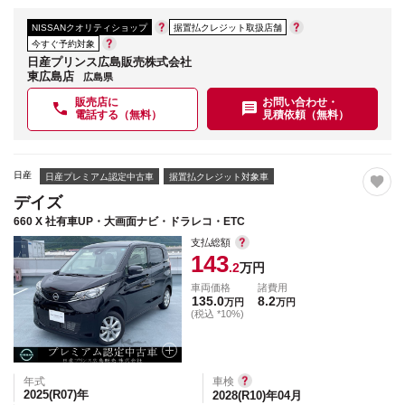
NISSANクオリティショップ
据置払クレジット取扱店舗
今すぐ予約対象
日産プリンス広島販売株式会社
東広島店
広島県
販売店に
お問い合わせ・
電話する（無料）
見積依頼（無料）
日産
日産プレミアム認定中古車
据置払クレジット対象車
デイズ
660 X 社有車UP・大画面ナビ・ドラレコ・ETC
支払総額
143
.2
万円
車両価格
諸費用
135.0
8.2
万円
万円
(税込 *10%)
年式
車検
2025(R07)
年
2028(R10)年04月