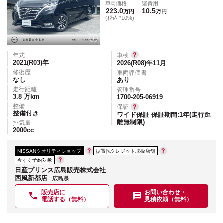
車両価格
諸費用
223.0
10.5
万円
万円
(税込 *10%)
年式
車検
2021(R03)
年
2026(R08)年11月
修復歴
車両評価書
なし
あり
走行距離
管理番号
3.8
万km
1700-205-06919
整備
保証
整備付き
ワイド保証 保証期間:1年(走行距
離無制限)
排気量
2000
cc
NISSANクオリティショップ
据置払クレジット取扱店舗
今すぐ予約対象
日産プリンス広島販売株式会社
西風新都店
広島県
販売店に
お問い合わせ・
電話する（無料）
見積依頼（無料）