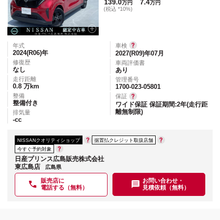
139.0
7.4
万円
万円
(税込 *10%)
年式
車検
2024(R06)
年
2027(R09)年07月
修復歴
車両評価書
なし
あり
走行距離
管理番号
0.8
万km
1700-023-05801
整備
保証
整備付き
ワイド保証 保証期間:2年(走行距
離無制限)
排気量
-
cc
NISSANクオリティショップ
据置払クレジット取扱店舗
今すぐ予約対象
日産プリンス広島販売株式会社
東広島店
広島県
販売店に
お問い合わせ・
電話する（無料）
見積依頼（無料）