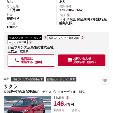
なし
あり
走行距離
管理番号
0.2
万km
1700-206-03662
整備
保証
整備付き
ワイド保証 保証期間:2年(走行距
離無制限)
排気量
1200
cc
NISSANクオリティショップ
据置払クレジット取扱店舗
今すぐ予約対象
日産プリンス広島販売株式会社
三次店
広島県
販売店に
お問い合わせ・
電話する（無料）
見積依頼（無料）
日産
日産プレミアム認定中古車
据置払クレジット対象車
サクラ
X 90周年記念車 試乗車UP デイスプレイオーデイオ ETC
支払総額
146
.4
万円
車両価格
諸費用