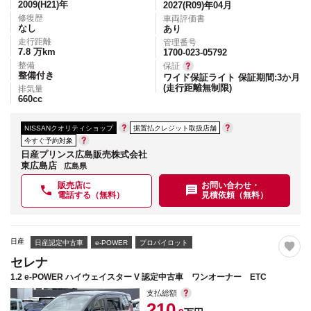
2009(H21)
年
2027(R09)年04月
修復歴
車両評価書
なし
あり
走行距離
管理番号
7.8
万km
1700-023-05792
整備
保証
整備付き
ワイド保証ライト 保証期間:3か月
(走行距離無制限)
排気量
660
cc
NISSANクオリティショップ
据置払クレジット取扱店舗
今すぐ予約対象
日産プリンス広島販売株式会社
東広島店
広島県
販売店に
お問い合わせ・
電話する（無料）
見積依頼（無料）
日産
日産認定中古車
e-POWER
プロパイロット
セレナ
1.2 e-POWER ハイウェイスター V 認定中古車 ワンオーナー ETC
支払総額
210