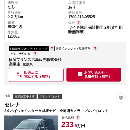
修復歴
車両評価書
なし
あり
走行距離
管理番号
0.2
万km
1700-218-05525
整備
保証
整備付き
ワイド保証 保証期間:2年(走行距
離無制限)
排気量
1200
cc
NISSANクオリティショップ
据置払クレジット取扱店舗
今すぐ予約対象
日産プリンス広島販売株式会社
高陽店
広島県
販売店に
お問い合わせ・
電話する（無料）
見積依頼（無料）
日産
日産認定中古車
プロパイロット
セレナ
2.0 ハイウェイスター V 純正ナビ 全周囲カメラ プロパイロット
支払総額
233
.5
万円