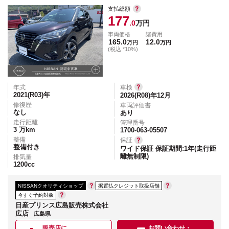
支払総額
177
.0
万円
車両価格
諸費用
165.0
12.0
万円
万円
(税込 *10%)
年式
車検
2021(R03)
年
2026(R08)年12月
修復歴
車両評価書
なし
あり
走行距離
管理番号
3
万km
1700-063-05507
整備
保証
整備付き
ワイド保証 保証期間:1年(走行距
離無制限)
排気量
1200
cc
NISSANクオリティショップ
据置払クレジット取扱店舗
今すぐ予約対象
日産プリンス広島販売株式会社
広店
広島県
販売店に
お問い合わせ・