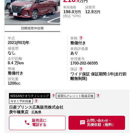
.9
万円
車両価格
諸費用
198.0
12.9
万円
万円
(税込 *10%)
年式
車検
2021(R03)
年
整備付き
修復歴
車両評価書
なし
あり
走行距離
管理番号
8.4
万km
1700-202-06595
整備
保証
整備付き
ワイド保証 保証期間:1年(走行距
離無制限)
排気量
1200
cc
NISSANクオリティショップ
据置払クレジット取扱店舗
今すぐ予約対象
日産プリンス広島販売株式会社
庚午橋東店
広島県
販売店に
お問い合わせ・
電話する
見積依頼（無料）