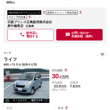
660
cc
NISSANクオリティショップ
据置払クレジット取扱店舗
今すぐ予約対象
日産プリンス広島販売株式会社
庚午橋東店
広島県
販売店に
お問い合わせ・
電話する
見積依頼（無料）
ホンダ
ライフ
660 パステル 社外ナビ付
支払総額
30
.6
万円
車両価格
諸費用
23.0
7.6
万円
万円
(税込 *10%)
年式
車検