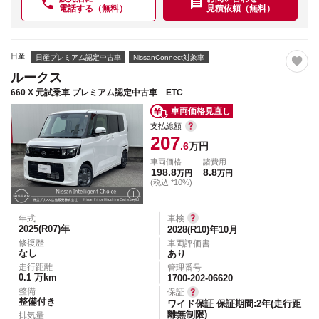
電話する（無料）
見積依頼（無料）
日産
日産プレミアム認定中古車
NissanConnect対象車
ルークス
660 X 元試乗車 プレミアム認定中古車 ETC
車両価格見直し
支払総額
207
.6
万円
車両価格
諸費用
198.8
8.8
万円
万円
(税込 *10%)
年式
車検
2025(R07)
年
2028(R10)年10月
修復歴
車両評価書
なし
あり
走行距離
管理番号
0.1
万km
1700-202-06620
整備
保証
整備付き
ワイド保証 保証期間:2年(走行距
離無制限)
排気量