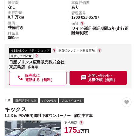
修復歴
車両評価書
なし
あり
走行距離
管理番号
0.7
万km
1700-023-05797
整備
保証
整備付き
ワイド保証 保証期間:2年(走行距
離無制限)
排気量
660
cc
NISSANクオリティショップ
据置払クレジット取扱店舗
今すぐ予約対象
日産プリンス広島販売株式会社
東広島店
広島県
販売店に
お問い合わせ・
電話する（無料）
見積依頼（無料）
日産
日産認定中古車
e-POWER
プロパイロット
キックス
1.2 X (e-POWER) 弊社下取ワンオーナー 認定中古車
支払総額
175
.1
万円