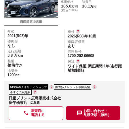
車両価格
諸費用
165.0
10.1
万円
万円
(税込 *10%)
年式
車検
2021(R03)
年
2026(R08)年10月
修復歴
車両評価書
なし
あり
走行距離
管理番号
3.8
万km
1700-202-06608
整備
保証
整備付き
ワイド保証 保証期間:1年(走行距
離無制限)
排気量
1200
cc
NISSANクオリティショップ
据置払クレジット取扱店舗
今すぐ予約対象
日産プリンス広島販売株式会社
庚午橋東店
広島県
販売店に
お問い合わせ・
電話する
見積依頼（無料）