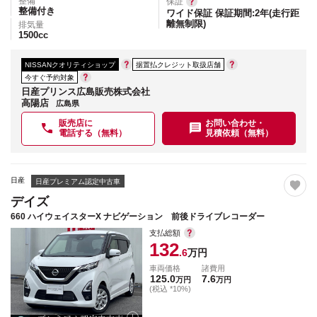
整備
保証
整備付き
ワイド保証 保証期間:2年(走行距
離無制限)
排気量
1500
cc
NISSANクオリティショップ
据置払クレジット取扱店舗
今すぐ予約対象
日産プリンス広島販売株式会社
高陽店
広島県
販売店に
お問い合わせ・
電話する（無料）
見積依頼（無料）
日産
日産プレミアム認定中古車
デイズ
660 ハイウェイスターX ナビゲーション 前後ドライブレコーダー
支払総額
132
.6
万円
車両価格
諸費用
125.0
7.6
万円
万円
(税込 *10%)