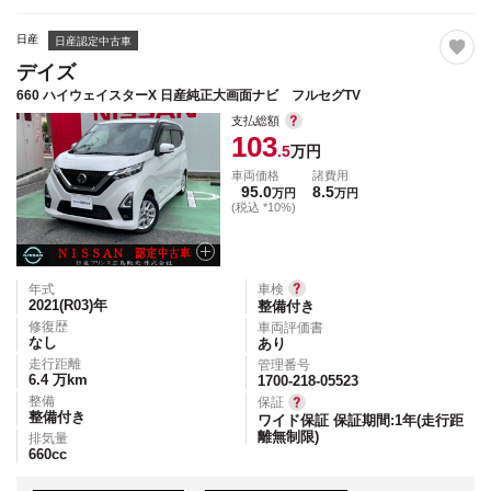
日産
日産認定中古車
デイズ
660 ハイウェイスターX 日産純正大画面ナビ フルセグTV
支払総額
103
.5
万円
車両価格
諸費用
95.0
8.5
万円
万円
(税込 *10%)
年式
車検
2021(R03)
年
整備付き
修復歴
車両評価書
なし
あり
走行距離
管理番号
6.4
万km
1700-218-05523
整備
保証
整備付き
ワイド保証 保証期間:1年(走行距
離無制限)
排気量
660
cc