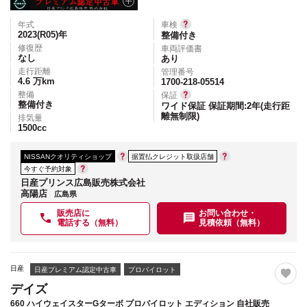
年式
車検
2023(R05)
年
整備付き
修復歴
車両評価書
なし
あり
走行距離
管理番号
4.6
万km
1700-218-05514
整備
保証
整備付き
ワイド保証 保証期間:2年(走行距
離無制限)
排気量
1500
cc
NISSANクオリティショップ
据置払クレジット取扱店舗
今すぐ予約対象
日産プリンス広島販売株式会社
高陽店
広島県
販売店に
お問い合わせ・
電話する（無料）
見積依頼（無料）
日産
日産プレミアム認定中古車
プロパイロット
デイズ
660 ハイウェイスターGターボ プロパイロット エディション 自社販売