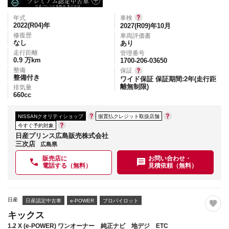
年式
車検
2022(R04)
年
2027(R09)年10月
修復歴
車両評価書
なし
あり
走行距離
管理番号
0.9
万km
1700-206-03650
整備
保証
整備付き
ワイド保証 保証期間:2年(走行距
離無制限)
排気量
660
cc
NISSANクオリティショップ
据置払クレジット取扱店舗
今すぐ予約対象
日産プリンス広島販売株式会社
三次店
広島県
販売店に
お問い合わせ・
電話する（無料）
見積依頼（無料）
日産
日産認定中古車
e-POWER
プロパイロット
キックス
1.2 X (e-POWER) ワンオーナー 純正ナビ 地デジ ETC