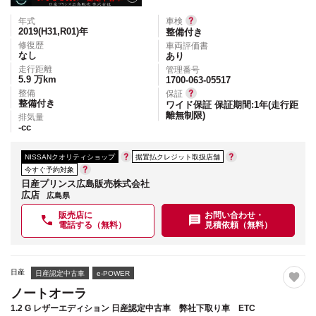
年式
車検
2019(H31,R01)
年
整備付き
修復歴
車両評価書
なし
あり
走行距離
管理番号
5.9
万km
1700-063-05517
整備
保証
整備付き
ワイド保証 保証期間:1年(走行距
離無制限)
排気量
-
cc
NISSANクオリティショップ
据置払クレジット取扱店舗
今すぐ予約対象
日産プリンス広島販売株式会社
広店
広島県
販売店に
お問い合わせ・
電話する（無料）
見積依頼（無料）
日産
日産認定中古車
e-POWER
ノートオーラ
1.2 G レザーエディション 日産認定中古車 弊社下取り車 ETC