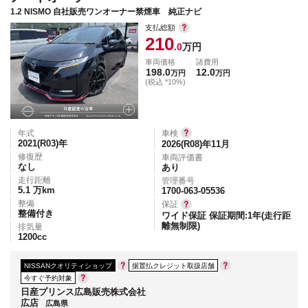
1.2 NISMO 自社販売ワンオーナー禁煙車 純正ナビ
支払総額
210
.0
万円
車両価格
諸費用
198.0
12.0
万円
万円
(税込 *10%)
年式
車検
2021(R03)
年
2026(R08)年11月
修復歴
車両評価書
なし
あり
走行距離
管理番号
5.1
万km
1700-063-05536
整備
保証
整備付き
ワイド保証 保証期間:1年(走行距
離無制限)
排気量
1200
cc
NISSANクオリティショップ
据置払クレジット取扱店舗
今すぐ予約対象
日産プリンス広島販売株式会社
広店
広島県