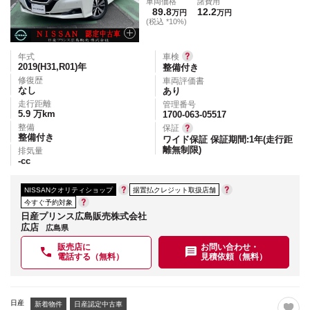
車両価格
諸費用
89.8
12.2
万円
万円
(税込 *10%)
年式
車検
2019(H31,R01)
年
整備付き
修復歴
車両評価書
なし
あり
走行距離
管理番号
5.9
万km
1700-063-05517
整備
保証
整備付き
ワイド保証 保証期間:1年(走行距
離無制限)
排気量
-
cc
NISSANクオリティショップ
据置払クレジット取扱店舗
今すぐ予約対象
日産プリンス広島販売株式会社
広店
広島県
販売店に
お問い合わせ・
電話する（無料）
見積依頼（無料）
日産
新着物件
日産認定中古車