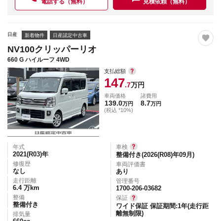
電話する（無料）
見積依頼（無料）
日産
新着物件
日産認定中古車
NV100クリッパーリオ
660 G ハイルーフ 4WD
支払総額
147
.7
万円
車両価格
諸費用
139.0
8.7
万円
万円
(税込 *10%)
年式
車検
2021(R03)
年
整備付き(2026(R08)年09月)
修復歴
車両評価書
なし
あり
走行距離
管理番号
6.4
万km
1700-206-03682
整備
保証
整備付き
ワイド保証 保証期間:1年(走行距
離無制限)
排気量