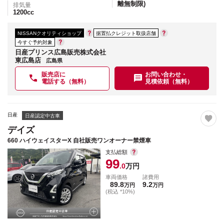
離無制限)
排気量
1200
cc
NISSANクオリティショップ
据置払クレジット取扱店舗
今すぐ予約対象
日産プリンス広島販売株式会社
東広島店
広島県
販売店に
お問い合わせ・
電話する（無料）
見積依頼（無料）
日産
日産認定中古車
デイズ
660 ハイウェイスターX 自社販売ワンオーナー禁煙車
支払総額
99
.0
万円
車両価格
諸費用
89.8
9.2
万円
万円
(税込 *10%)