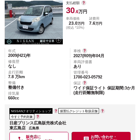
支払総額
30
.6
万円
車両価格
諸費用
23.0
7.6
万円
万円
(税込 *10%)
年式
車検
2009(H21)
年
2027(R09)年04月
修復歴
車両評価書
なし
あり
走行距離
管理番号
7.8
万km
1700-023-05792
整備
保証
整備付き
ワイド保証ライト 保証期間:3か月
(走行距離無制限)
排気量
660
cc
NISSANクオリティショップ
据置払クレジット取扱店舗
今すぐ予約対象
日産プリンス広島販売株式会社
東広島店
広島県
販売店に
お問い合わせ・