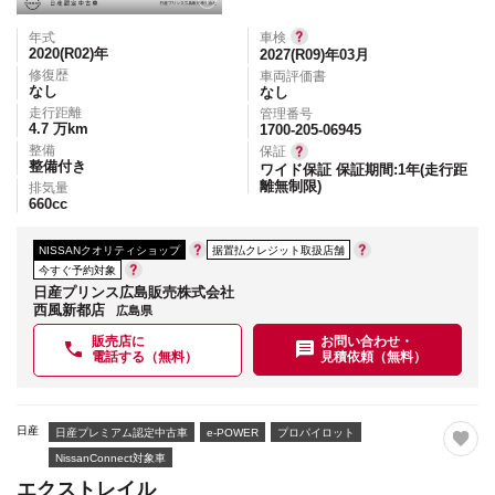
年式
車検
2020(R02)
年
2027(R09)年03月
修復歴
車両評価書
なし
なし
走行距離
管理番号
4.7
万km
1700-205-06945
整備
保証
整備付き
ワイド保証 保証期間:1年(走行距
離無制限)
排気量
660
cc
NISSANクオリティショップ
据置払クレジット取扱店舗
今すぐ予約対象
日産プリンス広島販売株式会社
西風新都店
広島県
販売店に
お問い合わせ・
電話する（無料）
見積依頼（無料）
日産
日産プレミアム認定中古車
e-POWER
プロパイロット
NissanConnect対象車
エクストレイル