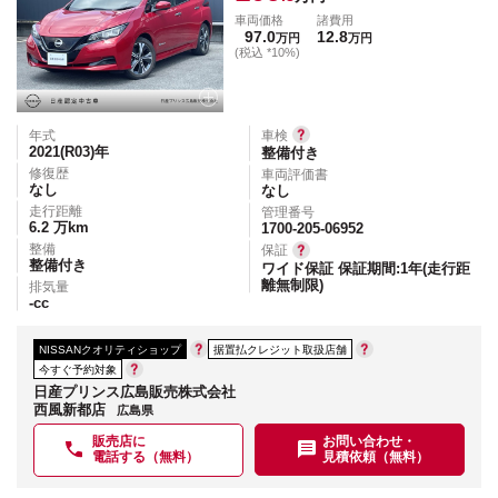
車両価格
諸費用
97.0
12.8
万円
万円
(税込 *10%)
年式
車検
2021(R03)
年
整備付き
修復歴
車両評価書
なし
なし
走行距離
管理番号
6.2
万km
1700-205-06952
整備
保証
整備付き
ワイド保証 保証期間:1年(走行距
離無制限)
排気量
-
cc
NISSANクオリティショップ
据置払クレジット取扱店舗
今すぐ予約対象
日産プリンス広島販売株式会社
西風新都店
広島県
販売店に
お問い合わせ・
電話する（無料）
見積依頼（無料）