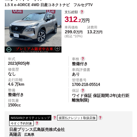
1.5 X e-4ORCE 4WD 日産コネクトナビ フルセグTV
支払総額
312
.2
万円
車両価格
諸費用
299.0
13.2
万円
万円
(税込 *10%)
年式
車検
2023(R05)
年
整備付き
修復歴
車両評価書
なし
あり
走行距離
管理番号
4.6
万km
1700-218-05514
整備
保証
整備付き
ワイド保証 保証期間:2年(走行距
離無制限)
排気量
1500
cc
NISSANクオリティショップ
据置払クレジット取扱店舗
今すぐ予約対象
日産プリンス広島販売株式会社
高陽店
広島県