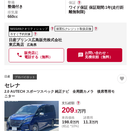
整備
保証
整備付き
ワイド保証 保証期間:1年(走行距
離無制限)
排気量
660
cc
NISSANクオリティショップ
据置払クレジット取扱店舗
今すぐ予約対象
日産プリンス広島販売株式会社
東広島店
広島県
販売店に
お問い合わせ・
電話する（無料）
見積依頼（無料）
日産
プロパイロット
セレナ
2.0 AUTECH スポーツスペック 純正ナビ 全周囲カメラ 後席専用モ
ニター
支払総額
209
.3
万円
車両価格
諸費用
198.0
11.3
万円
万円
(税込 *10%)