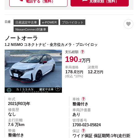
電話する（無料）
見積依頼（無料）
日産
日産認定中古車
e-POWER
プロパイロット
NissanConnect対象車
ノートオーラ
1.2 NISMO コネクトナビ・全方位カメラ・プロパイロッ
支払総額
190
.2
万円
車両価格
諸費用
178.0
12.2
万円
万円
(税込 *10%)
年式
車検
2021(R03)
年
整備付き
修復歴
車両評価書
なし
あり
走行距離
管理番号
7.6
万km
1700-023-05824
整備
保証
整備付き
ワイド保証 保証期間:1年(走行距