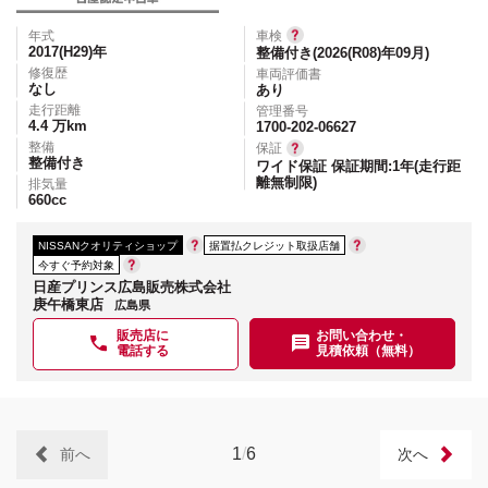
年式
車検
2017(H29)
年
整備付き(2026(R08)年09月)
修復歴
車両評価書
なし
あり
走行距離
管理番号
4.4
万km
1700-202-06627
整備
保証
整備付き
ワイド保証 保証期間:1年(走行距
離無制限)
排気量
660
cc
NISSANクオリティショップ
据置払クレジット取扱店舗
今すぐ予約対象
日産プリンス広島販売株式会社
庚午橋東店
広島県
販売店に
お問い合わせ・
電話する
見積依頼（無料）
1
/
6
前へ
次へ