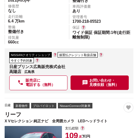
2021(R03)
年
整備付き
修復歴
車両評価書
なし
あり
走行距離
管理番号
6.4
万km
1700-218-05523
整備
保証
整備付き
ワイド保証 保証期間:1年(走行距
離無制限)
排気量
660
cc
NISSANクオリティショップ
据置払クレジット取扱店舗
今すぐ予約対象
日産プリンス広島販売株式会社
高陽店
広島県
販売店に
お問い合わせ・
電話する（無料）
見積依頼（無料）
日産
新着物件
プロパイロット
NissanConnect対象車
リーフ
X Vセレクション 純正ナビ 全周囲カメラ LEDヘッドライト
支払総額
109
.8
万円