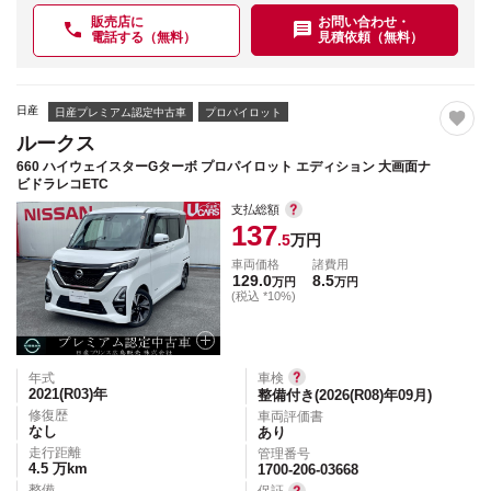
販売店に
お問い合わせ・
電話する（無料）
見積依頼（無料）
日産
日産プレミアム認定中古車
プロパイロット
ルークス
660 ハイウェイスターGターボ プロパイロット エディション 大画面ナ
ビドラレコETC
支払総額
137
.5
万円
車両価格
諸費用
129.0
8.5
万円
万円
(税込 *10%)
年式
車検
2021(R03)
年
整備付き(2026(R08)年09月)
修復歴
車両評価書
なし
あり
走行距離
管理番号
4.5
万km
1700-206-03668
整備