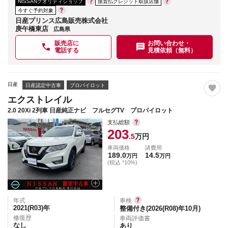
NISSANクオリティショップ
据置払クレジット取扱店舗
今すぐ予約対象
日産プリンス広島販売株式会社
庚午橋東店
広島県
販売店に
お問い合わせ・
電話する
見積依頼（無料）
日産
日産認定中古車
プロパイロット
エクストレイル
2.0 20Xi 2列車 日産純正ナビ フルセグTV プロパイロット
支払総額
203
.5
万円
車両価格
諸費用
189.0
14.5
万円
万円
(税込 *10%)
年式
車検
2021(R03)
年
整備付き(2026(R08)年10月)
修復歴
車両評価書
なし
あり