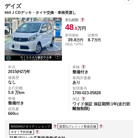
デイズ
660 J CDデッキ・タイヤ交換・車検受渡し
支払総額
48
.5
万円
車両価格
諸費用
39.8
8.7
万円
万円
(税込 *10%)
年式
車検
2015(H27)
年
整備付き
修復歴
車両評価書
なし
あり
走行距離
管理番号
5.8
万km
1700-023-05828
整備
保証
整備付き
ワイド保証 保証期間:1年(走行距
離無制限)
排気量
660
cc
NISSANクオリティショップ
据置払クレジット取扱店舗
今すぐ予約対象