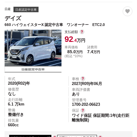
日産
日産認定中古車
デイズ
660 ハイウェイスターX 認定中古車 ワンオーナー ETC2.0
支払総額
92
.4
万円
車両価格
諸費用
85.0
7.4
万円
万円
(税込 *10%)
年式
車検
2020(R02)
年
2027(R09)年06月
修復歴
車両評価書
なし
あり
走行距離
管理番号
6.1
万km
1700-202-06623
整備
保証
整備付き
ワイド保証 保証期間:1年(走行距
離無制限)
排気量
660
cc