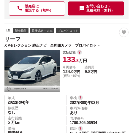
販売店に
お問い合わせ・
電話する（無料）
見積依頼（無料）
日産
新着物件
日産認定中古車
プロパイロット
リーフ
X Vセレクション 純正ナビ 全周囲カメラ プロパイロット
支払総額
133
.8
万円
車両価格
諸費用
124.0
9.8
万円
万円
(税込 *10%)
年式
車検
2022(R04)
年
2027(R09)年02月
修復歴
車両評価書
なし
あり
走行距離
管理番号
5
万km
1700-205-06934
整備
保証
整備付き