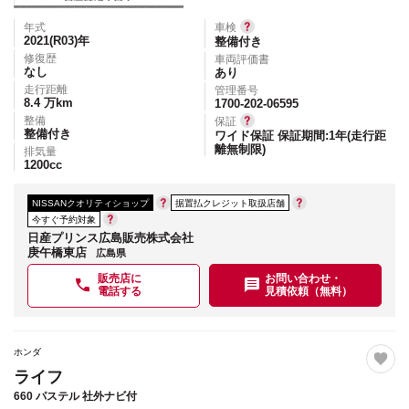
年式
車検
2021(R03)
年
整備付き
修復歴
車両評価書
なし
あり
走行距離
管理番号
8.4
万km
1700-202-06595
整備
保証
整備付き
ワイド保証 保証期間:1年(走行距
離無制限)
排気量
1200
cc
NISSANクオリティショップ
据置払クレジット取扱店舗
今すぐ予約対象
日産プリンス広島販売株式会社
庚午橋東店
広島県
販売店に
お問い合わせ・
電話する
見積依頼（無料）
ホンダ
ライフ
660 パステル 社外ナビ付