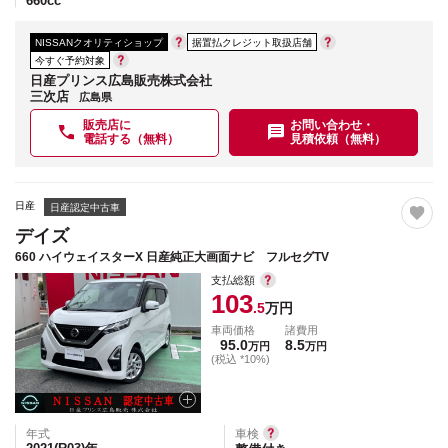
660
cc
NISSANクオリティショップ
据置払クレジット取扱店舗
今すぐ予約対象
日産プリンス広島販売株式会社
三次店
広島県
販売店に
お問い合わせ・
電話する（無料）
見積依頼（無料）
日産
日産認定中古車
デイズ
660 ハイウェイスターX 日産純正大画面ナビ フルセグTV
支払総額
103
.5
万円
車両価格
諸費用
95.0
8.5
万円
万円
(税込 *10%)
年式
車検