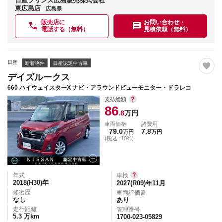
日産プリンス広島販売株式会社
東広島店
広島県
販売店に
お問い合わせ・
電話する（無料）
見積依頼（無料）
日産
新着物件
日産認定中古車
デイズルークス
660 ハイウェイスターX ナビ・アラウンドビューモニター・ドラレコ
支払総額
86
.8
万円
車両価格
諸費用
79.0
7.8
万円
万円
(税込 *10%)
年式
車検
2018(H30)
年
2027(R09)年11月
修復歴
車両評価書
なし
あり
走行距離
管理番号
5.3
万km
1700-023-05829