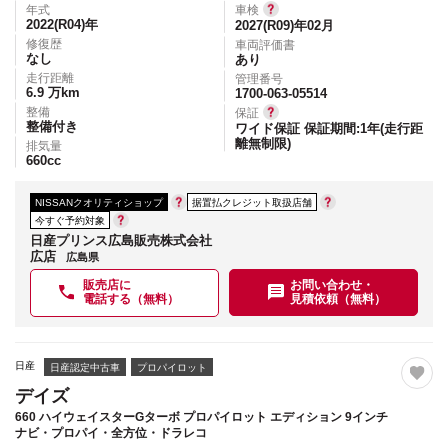
年式
車検
2022(R04)
年
2027(R09)年02月
修復歴
車両評価書
なし
あり
走行距離
管理番号
6.9
万km
1700-063-05514
整備
保証
整備付き
ワイド保証 保証期間:1年(走行距
離無制限)
排気量
660
cc
NISSANクオリティショップ
据置払クレジット取扱店舗
今すぐ予約対象
日産プリンス広島販売株式会社
広店
広島県
販売店に
お問い合わせ・
電話する（無料）
見積依頼（無料）
日産
日産認定中古車
プロパイロット
デイズ
660 ハイウェイスターGターボ プロパイロット エディション 9インチ
ナビ・プロパイ・全方位・ドラレコ