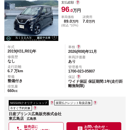
支払総額
96
.0
万円
車両価格
諸費用
89.0
7.0
万円
万円
(税込 *10%)
年式
車検
2019(H31,R01)
年
2026(R08)年11月
修復歴
車両評価書
なし
あり
走行距離
管理番号
6.7
万km
1700-023-05807
整備
保証
整備付き
ワイド保証 保証期間:1年(走行距
離無制限)
排気量
660
cc
NISSANクオリティショップ
据置払クレジット取扱店舗
今すぐ予約対象
日産プリンス広島販売株式会社
東広島店
広島県
販売店に
お問い合わせ・