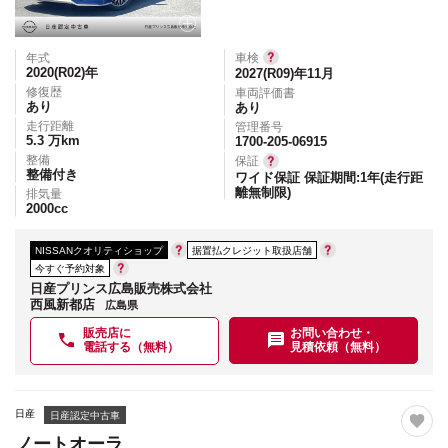
年式
車検
2020(R02)
年
2027(R09)年11月
修復歴
車両評価書
あり
あり
走行距離
管理番号
5.3
万km
1700-205-06915
整備
保証
整備付き
ワイド保証 保証期間:1年(走行距
離無制限)
排気量
2000
cc
NISSANクオリティショップ
据置払クレジット取扱店舗
今すぐ予約対象
日産プリンス広島販売株式会社
西風新都店
広島県
販売店に
お問い合わせ・
電話する（無料）
見積依頼（無料）
日産
日産認定中古車
ノートオーラ