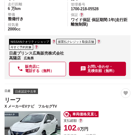
走行距離
管理番号
6
万km
1700-218-05528
整備
保証
整備付き
ワイド保証 保証期間:1年(走行距
離無制限)
排気量
2000
cc
NISSANクオリティショップ
据置払クレジット取扱店舗
今すぐ予約対象
日産プリンス広島販売株式会社
高陽店
広島県
販売店に
お問い合わせ・
電話する（無料）
見積依頼（無料）
日産
日産認定中古車
リーフ
X メーカーEVナビ フルセグTV
車両価格見直し
支払総額
102
.0
万円