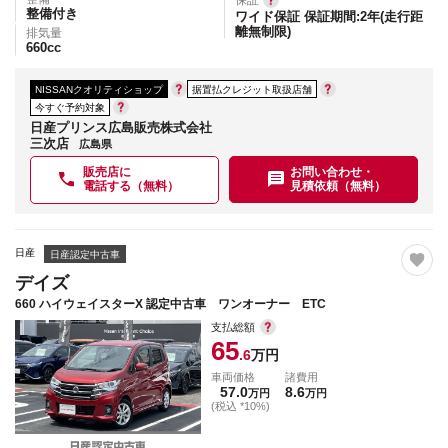
保証
整備付き
ワイド保証 保証期間:2年(走行距
離無制限)
排気量
660
cc
NISSANクオリティショップ
据置払クレジット取扱店舗
今すぐ予約対象
日産プリンス広島販売株式会社
三次店
広島県
販売店に
お問い合わせ・
電話する（無料）
見積依頼（無料）
日産
日産認定中古車
デイズ
660 ハイウェイスターX 認定中古車 ワンオーナー ETC
支払総額
65
.6
万円
車両価格
諸費用
57.0
8.6
万円
万円
(税込 *10%)