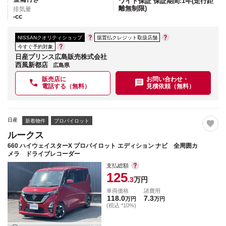
ワイド保証 保証期間:1年(走行距
離無制限)
排気量
-
cc
NISSANクオリティショップ
据置払クレジット取扱店舗
今すぐ予約対象
日産プリンス広島販売株式会社
西風新都店
広島県
販売店に
お問い合わせ・
電話する（無料）
見積依頼（無料）
日産
新着物件
プロパイロット
ルークス
660 ハイウェイスターX プロパイロット エディション ナビ 全周囲カ
メラ ドライブレコーダー
支払総額
125
.3
万円
車両価格
諸費用
118.0
7.3
万円
万円
(税込 *10%)