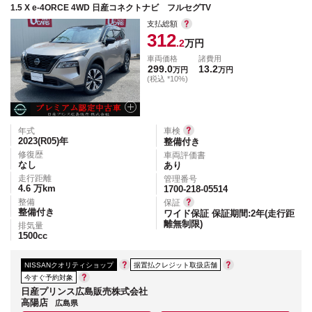
1.5 X e-4ORCE 4WD 日産コネクトナビ フルセグTV
支払総額
312
.2
万円
車両価格
諸費用
299.0
13.2
万円
万円
(税込 *10%)
年式
車検
2023(R05)
年
整備付き
修復歴
車両評価書
なし
あり
走行距離
管理番号
4.6
万km
1700-218-05514
整備
保証
整備付き
ワイド保証 保証期間:2年(走行距
離無制限)
排気量
1500
cc
NISSANクオリティショップ
据置払クレジット取扱店舗
今すぐ予約対象
日産プリンス広島販売株式会社
高陽店
広島県