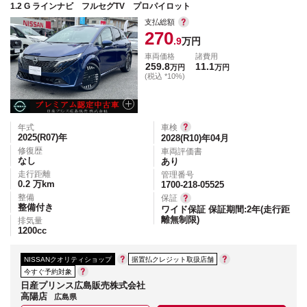
1.2 G ラインナビ フルセグTV プロパイロット
支払総額
270
.9
万円
車両価格
諸費用
259.8
11.1
万円
万円
(税込 *10%)
年式
車検
2025(R07)
年
2028(R10)年04月
修復歴
車両評価書
なし
あり
走行距離
管理番号
0.2
万km
1700-218-05525
整備
保証
整備付き
ワイド保証 保証期間:2年(走行距
離無制限)
排気量
1200
cc
NISSANクオリティショップ
据置払クレジット取扱店舗
今すぐ予約対象
日産プリンス広島販売株式会社
高陽店
広島県