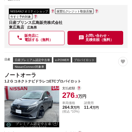
NISSANクオリティショップ
据置払クレジット取扱店舗
今すぐ予約対象
日産プリンス広島販売株式会社
東広島店
広島県
販売店に
お問い合わせ・
電話する（無料）
見積依頼（無料）
日産
日産プレミアム認定中古車
e-POWER
プロパイロット
NissanConnect対象車
ノートオーラ
1.2 G コネクトナビドラレコETCプロパイロット
支払総額
276
.3
万円
車両価格
諸費用
264.9
11.4
万円
万円
(税込 *10%)