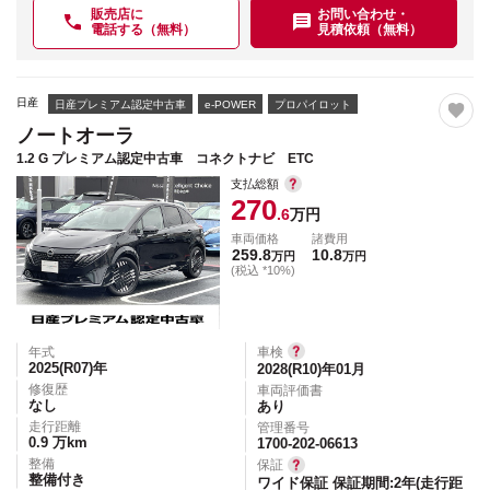
販売店に
お問い合わせ・
電話する（無料）
見積依頼（無料）
日産
日産プレミアム認定中古車
e-POWER
プロパイロット
ノートオーラ
1.2 G プレミアム認定中古車 コネクトナビ ETC
支払総額
270
.6
万円
車両価格
諸費用
259.8
10.8
万円
万円
(税込 *10%)
年式
車検
2025(R07)
年
2028(R10)年01月
修復歴
車両評価書
なし
あり
走行距離
管理番号
0.9
万km
1700-202-06613
整備
保証
整備付き
ワイド保証 保証期間:2年(走行距