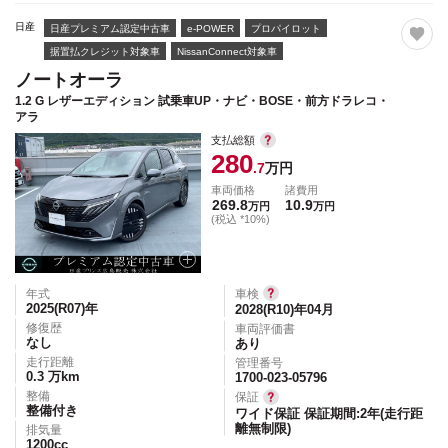
日産
日産プレミアム認定中古車
e-POWER
プロパイロット
据置払クレジット対象車
NissanConnect対象車
ノートオーラ
1.2 G レザーエディション 試乗車UP・ナビ・BOSE・前方ドラレコ・
アラ
支払総額
280
.7
万円
車両価格
諸費用
269.8
10.9
万円
万円
(税込 *10%)
年式
車検
2025(R07)
年
2028(R10)年04月
修復歴
車両評価書
なし
あり
走行距離
管理番号
0.3
万km
1700-023-05796
整備
保証
整備付き
ワイド保証 保証期間:2年(走行距
離無制限)
排気量
1200
cc