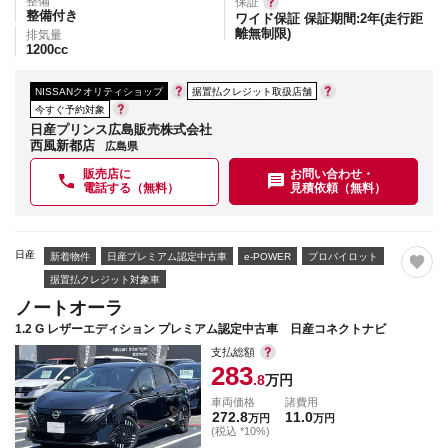
整備
保証
整備付き
ワイド保証 保証期間:2年(走行距
離無制限)
排気量
1200
cc
NISSANクオリティショップ
据置払クレジット取扱店舗
今すぐ予約対象
日産プリンス広島販売株式会社
西風新都店
広島県
販売店に
お問い合わせ・
電話する（無料）
見積依頼（無料）
日産
新着物件
日産プレミアム認定中古車
e-POWER
プロパイロット
据置払クレジット対象車
ノートオーラ
1.2 G レザーエディション プレミアム認定中古車 日産コネクトナビ
支払総額
283
.8
万円
車両価格
諸費用
272.8
11.0
万円
万円
(税込 *10%)