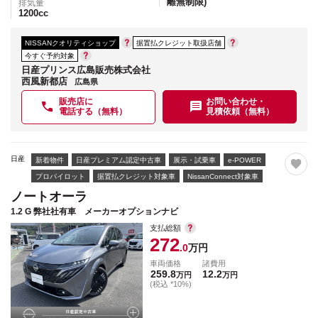
離無制限)
排気量
1200
cc
NISSANクオリティショップ
据置払クレジット取扱店舗
今すぐ予約対象
日産プリンス広島販売株式会社
西風新都店
広島県
販売店に
お問い合わせ・
電話する（無料）
見積依頼（無料）
日産
新着物件
日産プレミアム認定中古車
展示・試乗車
e-POWER
プロパイロット
据置払クレジット対象車
NissanConnect対象車
ノートオーラ
1.2 G 弊社社有車 メーカーオプションナビ
支払総額
272
.0
万円
車両価格
諸費用
259.8
12.2
万円
万円
(税込 *10%)