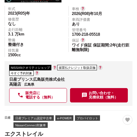
年式
車検
2023(R05)
年
2026(R08)年10月
修復歴
車両評価書
なし
あり
走行距離
管理番号
3.1
万km
1700-218-05518
整備
保証
整備付き
ワイド保証 保証期間:2年(走行距
離無制限)
排気量
1500
cc
NISSANクオリティショップ
据置払クレジット取扱店舗
今すぐ予約対象
日産プリンス広島販売株式会社
高陽店
広島県
販売店に
お問い合わせ・
電話する（無料）
見積依頼（無料）
日産
日産プレミアム認定中古車
e-POWER
プロパイロット
NissanConnect対象車
エクストレイル