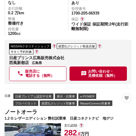
なし
あり
走行距離
管理番号
0.2
万km
1700-205-06939
整備
保証
整備付き
ワイド保証 保証期間:2年(走行距
離無制限)
排気量
1200
cc
NISSANクオリティショップ
据置払クレジット取扱店舗
今すぐ予約対象
日産プリンス広島販売株式会社
西風新都店
広島県
販売店に
お問い合わせ・
電話する（無料）
見積依頼（無料）
日産
日産プレミアム認定中古車
展示・試乗車
e-POWER
プロパイロット
据置払クレジット対象車
NissanConnect対象車
ノートオーラ
1.2 G レザーエディション 弊社試乗車 日産コネクトナビ 地デジ
支払総額
282
.0
万円