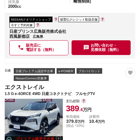
離無制限)
排気量
2000
cc
NISSANクオリティショップ
据置払クレジット取扱店舗
今すぐ予約対象
日産プリンス広島販売株式会社
西風新都店
広島県
販売店に
お問い合わせ・
電話する（無料）
見積依頼（無料）
日産
日産プレミアム認定中古車
e-POWER
プロパイロット
NissanConnect対象車
エクストレイル
1.5 G e-4ORCE 4WD 日産コネクトナビ フルセグTV
支払総額
389
.4
万円
車両価格
諸費用
379.0
10.4
万円
万円
(税込 *10%)