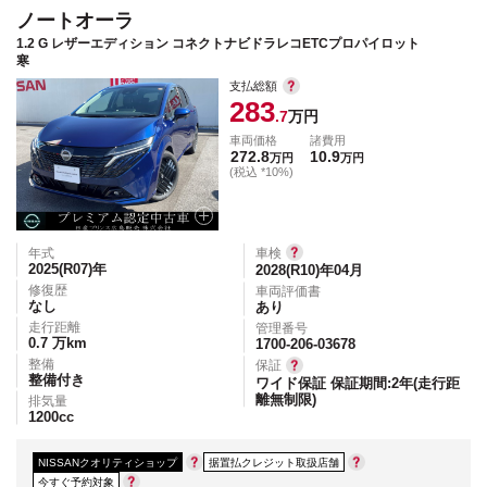
ノートオーラ
1.2 G レザーエディション コネクトナビドラレコETCプロパイロット
寒
支払総額
283
.7
万円
車両価格
諸費用
272.8
10.9
万円
万円
(税込 *10%)
年式
車検
2025(R07)
年
2028(R10)年04月
修復歴
車両評価書
なし
あり
走行距離
管理番号
0.7
万km
1700-206-03678
整備
保証
整備付き
ワイド保証 保証期間:2年(走行距
離無制限)
排気量
1200
cc
NISSANクオリティショップ
据置払クレジット取扱店舗
今すぐ予約対象