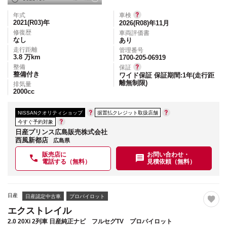
年式
車検
2021(R03)
年
2026(R08)年11月
修復歴
車両評価書
なし
あり
走行距離
管理番号
3.8
万km
1700-205-06919
整備
保証
整備付き
ワイド保証 保証期間:1年(走行距
離無制限)
排気量
2000
cc
NISSANクオリティショップ
据置払クレジット取扱店舗
今すぐ予約対象
日産プリンス広島販売株式会社
西風新都店
広島県
販売店に
お問い合わせ・
電話する（無料）
見積依頼（無料）
日産
日産認定中古車
プロパイロット
エクストレイル
2.0 20Xi 2列車 日産純正ナビ フルセグTV プロパイロット