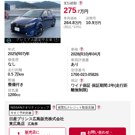
支払総額
275
.7
万円
車両価格
諸費用
264.8
10.9
万円
万円
(税込 *10%)
年式
車検
2025(R07)
年
2028(R10)年04月
修復歴
車両評価書
なし
あり
走行距離
管理番号
0.5
万km
1700-023-05826
整備
保証
整備付き
ワイド保証 保証期間:2年(走行距
離無制限)
排気量
1200
cc
NISSANクオリティショップ
据置払クレジット取扱店舗
今すぐ予約対象
日産プリンス広島販売株式会社
東広島店
広島県
販売店に
お問い合わせ・