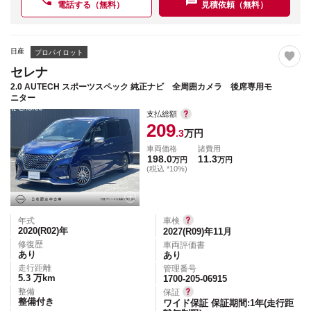
電話する（無料）
見積依頼（無料）
日産
プロパイロット
セレナ
2.0 AUTECH スポーツスペック 純正ナビ 全周囲カメラ 後席専用モ
ニター
支払総額
209
.3
万円
車両価格
諸費用
198.0
11.3
万円
万円
(税込 *10%)
年式
車検
2020(R02)
年
2027(R09)年11月
修復歴
車両評価書
あり
あり
走行距離
管理番号
5.3
万km
1700-205-06915
整備
保証
整備付き
ワイド保証 保証期間:1年(走行距