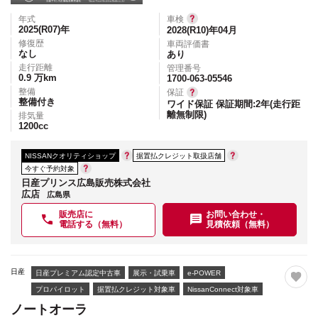
年式
車検
2025(R07)
年
2028(R10)年04月
修復歴
車両評価書
なし
あり
走行距離
管理番号
0.9
万km
1700-063-05546
整備
保証
整備付き
ワイド保証 保証期間:2年(走行距
離無制限)
排気量
1200
cc
NISSANクオリティショップ
据置払クレジット取扱店舗
今すぐ予約対象
日産プリンス広島販売株式会社
広店
広島県
販売店に
お問い合わせ・
電話する（無料）
見積依頼（無料）
日産
日産プレミアム認定中古車
展示・試乗車
e-POWER
プロパイロット
据置払クレジット対象車
NissanConnect対象車
ノートオーラ