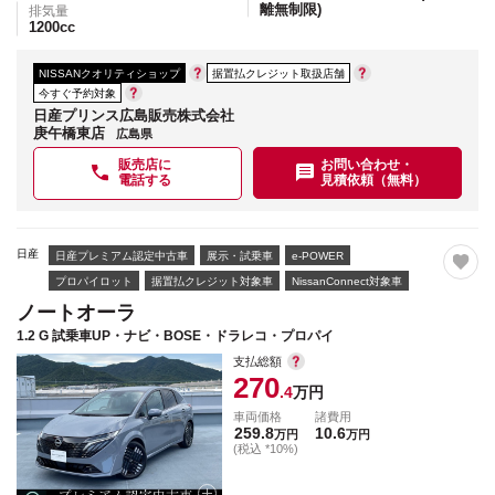
離無制限)
排気量
1200
cc
NISSANクオリティショップ
据置払クレジット取扱店舗
今すぐ予約対象
日産プリンス広島販売株式会社
庚午橋東店
広島県
販売店に
お問い合わせ・
電話する
見積依頼（無料）
日産
日産プレミアム認定中古車
展示・試乗車
e-POWER
プロパイロット
据置払クレジット対象車
NissanConnect対象車
ノートオーラ
1.2 G 試乗車UP・ナビ・BOSE・ドラレコ・プロパイ
支払総額
270
.4
万円
車両価格
諸費用
259.8
10.6
万円
万円
(税込 *10%)