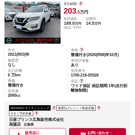
支払総額
203
.5
万円
車両価格
諸費用
189.0
14.5
万円
万円
(税込 *10%)
年式
車検
2021(R03)
年
整備付き(2026(R08)年10月)
修復歴
車両評価書
なし
あり
走行距離
管理番号
6
万km
1700-218-05528
整備
保証
整備付き
ワイド保証 保証期間:1年(走行距
離無制限)
排気量
2000
cc
NISSANクオリティショップ
据置払クレジット取扱店舗
今すぐ予約対象
日産プリンス広島販売株式会社
高陽店
広島県
販売店に
お問い合わせ・