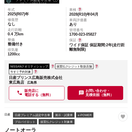
年式
車検
2025(R07)
年
2028(R10)年04月
修復歴
車両評価書
なし
あり
走行距離
管理番号
0.4
万km
1700-023-05827
整備
保証
整備付き
ワイド保証 保証期間:2年(走行距
離無制限)
排気量
1200
cc
NISSANクオリティショップ
据置払クレジット取扱店舗
今すぐ予約対象
日産プリンス広島販売株式会社
東広島店
広島県
販売店に
お問い合わせ・
電話する（無料）
見積依頼（無料）
日産
日産プレミアム認定中古車
展示・試乗車
e-POWER
プロパイロット
据置払クレジット対象車
ノートオーラ