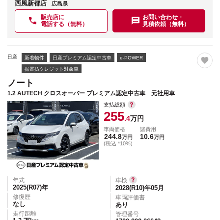
西風新都店
広島県
販売店に
お問い合わせ・
電話する（無料）
見積依頼（無料）
日産
新着物件
日産プレミアム認定中古車
e-POWER
据置払クレジット対象車
ノート
1.2 AUTECH クロスオーバー プレミアム認定中古車 元社用車
支払総額
255
.4
万円
車両価格
諸費用
244.8
10.6
万円
万円
(税込 *10%)
年式
車検
2025(R07)
年
2028(R10)年05月
修復歴
車両評価書
なし
あり
走行距離
管理番号