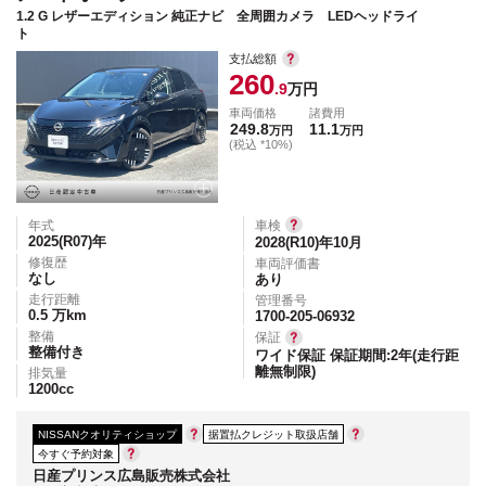
1.2 G レザーエディション 純正ナビ 全周囲カメラ LEDヘッドライ
ト
支払総額
260
.9
万円
車両価格
諸費用
249.8
11.1
万円
万円
(税込 *10%)
年式
車検
2025(R07)
年
2028(R10)年10月
修復歴
車両評価書
なし
あり
走行距離
管理番号
0.5
万km
1700-205-06932
整備
保証
整備付き
ワイド保証 保証期間:2年(走行距
離無制限)
排気量
1200
cc
NISSANクオリティショップ
据置払クレジット取扱店舗
今すぐ予約対象
日産プリンス広島販売株式会社