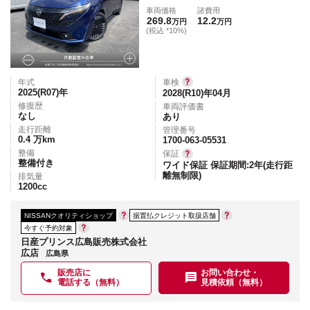
車両価格
諸費用
269.8
12.2
万円
万円
(税込 *10%)
年式
車検
2025(R07)
年
2028(R10)年04月
修復歴
車両評価書
なし
あり
走行距離
管理番号
0.4
万km
1700-063-05531
整備
保証
整備付き
ワイド保証 保証期間:2年(走行距
離無制限)
排気量
1200
cc
NISSANクオリティショップ
据置払クレジット取扱店舗
今すぐ予約対象
日産プリンス広島販売株式会社
広店
広島県
販売店に
お問い合わせ・
電話する（無料）
見積依頼（無料）