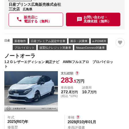
日産プリンス広島販売株式会社
三次店
広島県
販売店に
お問い合わせ・
電話する（無料）
見積依頼（無料）
日産
新着物件
日産プレミアム認定中古車
展示・試乗車
e-POWER
プロパイロット
据置払クレジット対象車
NissanConnect対象車
ノートオーラ
1.2 G レザーエディション 純正ナビ AWINフルエアロ プロパイロッ
ト
支払総額
283
.5
万円
車両価格
諸費用
272.8
10.7
万円
万円
(税込 *10%)
年式
車検
2025(R07)
年
2028(R10)年01月
修復歴
車両評価書