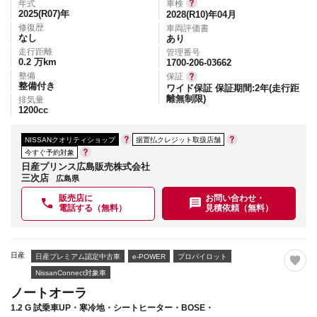
年式
車検
2025(R07)
年
2028(R10)年04月
修復歴
車両評価書
なし
あり
走行距離
管理番号
0.2
万km
1700-206-03662
整備
保証
整備付き
ワイド保証 保証期間:2年(走行距
離無制限)
排気量
1200
cc
NISSANクオリティショップ
据置払クレジット取扱店舗
今すぐ予約対象
日産プリンス広島販売株式会社
三次店
広島県
販売店に
お問い合わせ・
電話する（無料）
見積依頼（無料）
日産
日産プレミアム認定中古車
e-POWER
プロパイロット
NissanConnect対象車
ノートオーラ
1.2 G 試乗車UP・寒冷地・シートヒーター・BOSE・