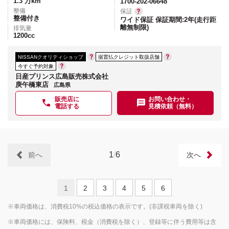
1.3
万km
1700-202-06648
整備
保証
整備付き
ワイド保証 保証期間:2年(走行距
離無制限)
排気量
1200
cc
NISSANクオリティショップ
据置払クレジット取扱店舗
今すぐ予約対象
日産プリンス広島販売株式会社
庚午橋東店
広島県
販売店に
お問い合わせ・
電話する
見積依頼（無料）
1
/
6
前へ
次へ
1
2
3
4
5
6
※車両価格は、消費税10%の税込価格の表示です。(非課税車両を除く)
※車両価格には、保険料、税金（消費税を除く）、登録等に伴う費用等は含