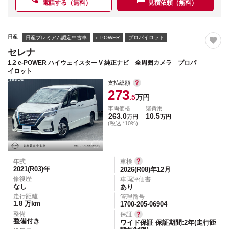
電話する（無料）
見積依頼（無料）
日産
日産プレミアム認定中古車
e-POWER
プロパイロット
セレナ
1.2 e-POWER ハイウェイスター V 純正ナビ 全周囲カメラ プロパ
イロット
支払総額
273
.5
万円
車両価格
諸費用
263.0
10.5
万円
万円
(税込 *10%)
年式
車検
2021(R03)
年
2026(R08)年12月
修復歴
車両評価書
なし
あり
走行距離
管理番号
1.8
万km
1700-205-06904
整備
保証
整備付き
ワイド保証 保証期間:2年(走行距