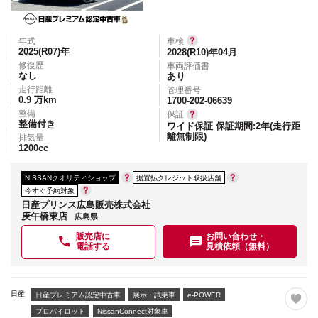
年式
車検
2025(R07)
年
2028(R10)年04月
修復歴
車両評価書
なし
あり
走行距離
管理番号
0.9
万km
1700-202-06639
整備
保証
整備付き
ワイド保証 保証期間:2年(走行距
離無制限)
排気量
1200
cc
NISSANクオリティショップ
据置払クレジット取扱店舗
今すぐ予約対象
日産プリンス広島販売株式会社
庚午橋東店
広島県
販売店に
お問い合わせ・
電話する
見積依頼（無料）
日産
日産プレミアム認定中古車
展示・試乗車
e-POWER
プロパイロット
NissanConnect対象車