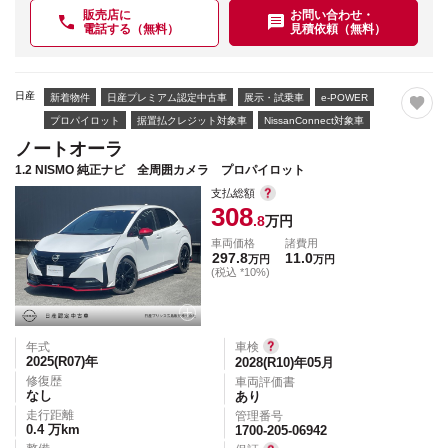
販売店に
お問い合わせ・
電話する（無料）
見積依頼（無料）
日産
新着物件
日産プレミアム認定中古車
展示・試乗車
e-POWER
プロパイロット
据置払クレジット対象車
NissanConnect対象車
ノートオーラ
1.2 NISMO 純正ナビ 全周囲カメラ プロパイロット
支払総額
308
.8
万円
車両価格
諸費用
297.8
11.0
万円
万円
(税込 *10%)
年式
車検
2025(R07)
年
2028(R10)年05月
修復歴
車両評価書
なし
あり
走行距離
管理番号
0.4
万km
1700-205-06942