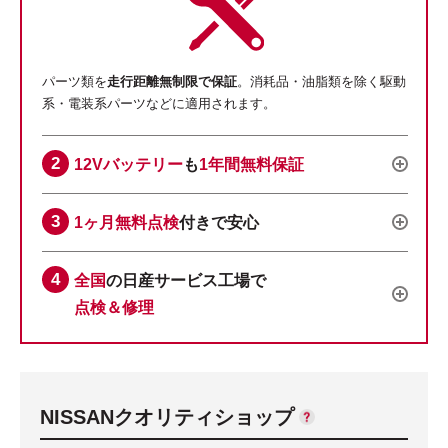
パーツ類を
走行距離無制限で保証
。消耗品・油脂類を除く駆動
系・電装系パーツなどに適用されます。
12Vバッテリー
も
1年間無料保証
1ヶ月無料点検
付きで安心
全国
の日産サービス工場で
点検＆修理
NISSANクオリティショップ