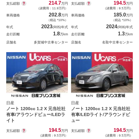
214.7
194.5
支払総額
支払総額
万円
万円
（諸費用：11.9万円）
（諸費用：9.5万円）
202.8
185.0
車両価格
万円
車両価格
万円
（税込 *10%）
（税込 *10%）
2023
2024
年式
(R05)年式
年式
(R06)年式
1.8
1.3
走行距離
万km
走行距離
万km
店舗名
多賀城中古車センター
店舗名
名取中古車センター
日産
日産
ノート 1200cc 1.2 X 元当社社
ノート 1200cc 1.2 X 元当社社
有車/アラウンドビュー/LEDラ
有車/LEDライト/アラウンドビ
イト
ュー
194.5
194.5
支払総額
支払総額
万円
万円
（諸費用：9.5万円）
（諸費用：9.5万円）