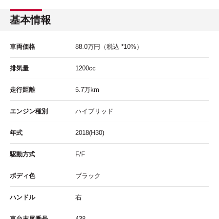
基本情報
車両価格
88.0
万円
（税込 *10%）
排気量
1200cc
走行距離
5.7
万km
エンジン種別
ハイブリッド
年式
2018(H30)
駆動方式
F/F
ボディ色
ブラック
ハンドル
右
車台末尾番号
438