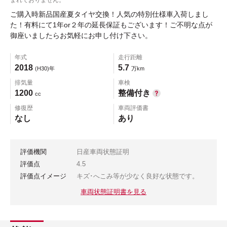
ご購入時新品国産夏タイヤ交換！人気の特別仕様車入荷しまし
た！有料にて1年or２年の延長保証もございます！ご不明な点が
御座いましたらお気軽にお申し付け下さい。
年式
走行距離
2018
5.7
(H30)年
万km
排気量
車検
1200
整備付き
cc
修復歴
車両評価書
なし
あり
評価機関
日産車両状態証明
評価点
4.5
評価点イメージ
キズ･へこみ等が少なく良好な状態です。
車両状態証明書を見る