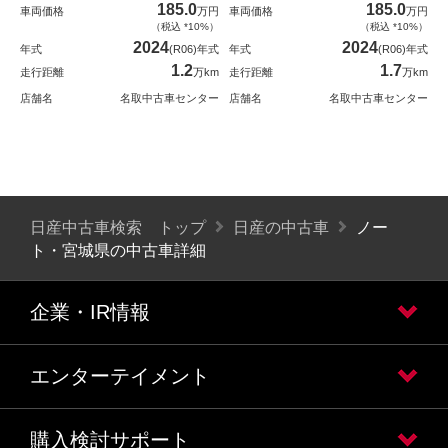
185.0
185.0
車両価格
万円
車両価格
万円
（税込 *10%）
（税込 *10%）
2024
2024
年式
(R06)年式
年式
(R06)年式
1.2
1.7
走行距離
万km
走行距離
万km
店舗名
名取中古車センター
店舗名
名取中古車センター
日産中古車検索 トップ
日産の中古車
ノー
ト・宮城県の中古車詳細
企業・IR情報
エンターテイメント
購入検討サポート