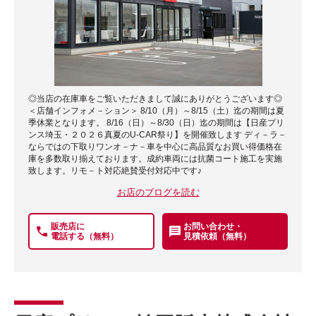
◎当店の在庫車をご覧いただきまして誠にありがとうございます◎
＜店舗インフォメ－ション＞ 8/10（月）～8/15（土）迄の期間は夏
季休業となります。 8/16（日）～8/30（日）迄の期間は【日産プリ
ンス埼玉・２０２６真夏のU-CAR祭り】を開催致します ディ－ラ－
ならではの下取りワンオ－ナ－車を中心に高品質なお買い得価格在
庫を多数取り揃えております。成約車両には抗菌コート施工を実施
致します。リモ－ト対応絶賛受付対応中です♪
お店のブログを読む
販売店に
お問い合わせ・
電話する（無料）
見積依頼（無料）