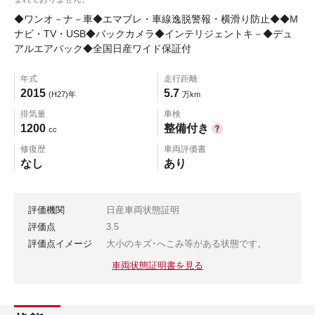
◆ワンオ－ナ－車◆エマブレ・車線逸脱警報・横滑り防止◆◆M
ナビ・TV・USB◆バックカメラ◆インテリジェントキ－◆デュ
アルエアバック◆全国日産ワイド保証付
年式
走行距離
2015
5.7
(H27)年
万km
排気量
車検
1200
整備付き
cc
修復歴
車両評価書
なし
あり
評価機関
日産車両状態証明
評価点
3.5
評価点イメージ
大小のキズ･へこみ等がある状態です。
車両状態証明書を見る