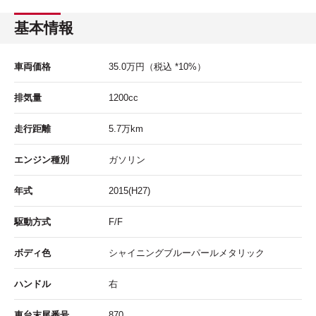
基本情報
車両価格
35.0
万円
（税込 *10%）
排気量
1200cc
走行距離
5.7
万km
エンジン種別
ガソリン
年式
2015(H27)
駆動方式
F/F
ボディ色
シャイニングブルーパールメタリック
ハンドル
右
車台末尾番号
870