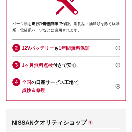
パーツ類を
走行距離無制限で保証
。消耗品・油脂類を除く駆動
系・電装系パーツなどに適用されます。
12Vバッテリー
も
1年間無料保証
1ヶ月無料点検
付きで安心
全国
の日産サービス工場で
点検＆修理
NISSANクオリティショップ