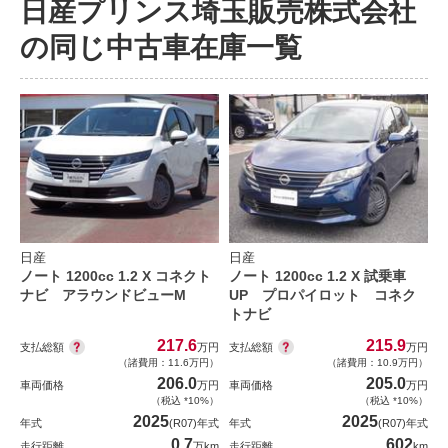
日産プリンス埼玉販売株式会社
の同じ中古車在庫一覧
日産
日産
ノート 1200cc 1.2 X コネクト
ノート 1200cc 1.2 X 試乗車
ナビ アラウンドビューM
UP プロパイロット コネク
トナビ
217.6
215.9
支払総額
支払総額
万円
万円
（諸費用：11.6万円）
（諸費用：10.9万円）
206.0
205.0
車両価格
万円
車両価格
万円
（税込 *10%）
（税込 *10%）
2025
2025
年式
(R07)年式
年式
(R07)年式
0.7
602
走行距離
万km
走行距離
km