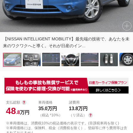
【NISSAN INTELLIGENT MOBILITY】最先端の技術で、あなたを未
来のワクワクへと導く。それが日産のイン...
支払総額
車両価格
諸費用
48
35.0
万円
13.8
万円
.8
万円
（税込 *10%）
（リ済込）
※車両価格は、消費税10%の税込価格の表示です。(非課税車両を除く)
※車両価格には、保険料、税金（消費税を除く）、登録等に伴う費用等は含
まれておりません。