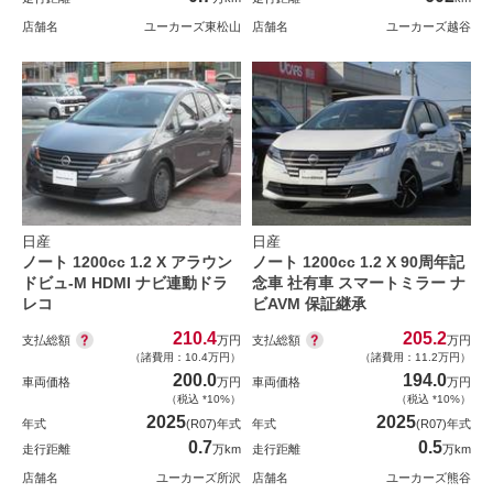
店舗名
ユーカーズ東松山
店舗名
ユーカーズ越谷
日産
日産
ノート 1200cc 1.2 X アラウン
ノート 1200cc 1.2 X 90周年記
ドビュ-M HDMI ナビ連動ドラ
念車 社有車 スマートミラー ナ
レコ
ビAVM 保証継承
210.4
205.2
支払総額
支払総額
万円
万円
（諸費用：10.4万円）
（諸費用：11.2万円）
200.0
194.0
車両価格
万円
車両価格
万円
（税込 *10%）
（税込 *10%）
2025
2025
年式
(R07)年式
年式
(R07)年式
0.7
0.5
走行距離
万km
走行距離
万km
店舗名
ユーカーズ所沢
店舗名
ユーカーズ熊谷