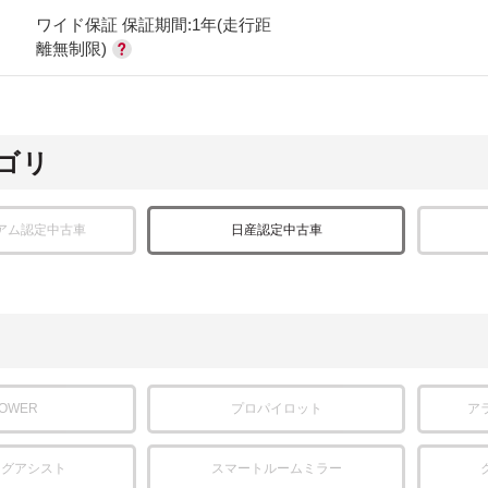
ワイド保証 保証期間:1年(走行距
離無制限)
ゴリ
アム認定中古車
日産認定中古車
POWER
プロパイロット
ア
ングアシスト
スマートルームミラー