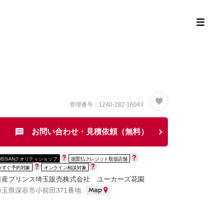
定中古車ラインナップ
購入サポート
お役立ち情報
MOR
管理番号：1240-282-16043
お問い合わせ・見積依頼（無料）
NISSANクオリティショップ
据置払クレジット取扱店舗
今すぐ予約対象
オンライン相談対象
日産プリンス埼玉販売株式会社 ユーカーズ花園
埼玉県深谷市小前田371番地