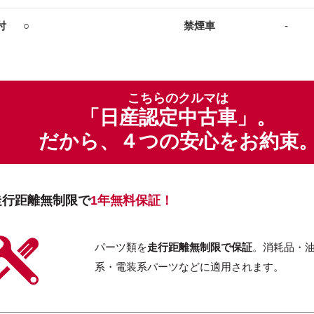
付
○
禁煙車
-
こちらのクルマは
「日産認定中古車」。
だから、４つの安心をお約束
走行距離無制限で
1年無料保証！
パーツ類を
走行距離無制限で保証
。消耗品・
系・電装系パーツなどに適用されます。