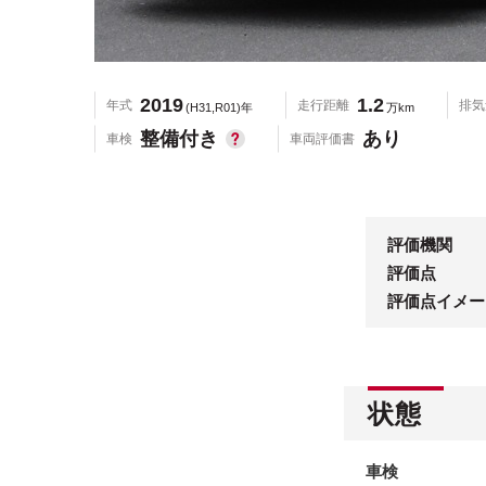
2019
1.2
年式
走行距離
排気
(H31,R01)年
万km
整備付き
あり
車検
車両評価書
評価機関
評価点
評価点イメー
状態
車検