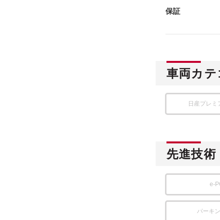
保証
車両カテ
日産プレミ
先進技術
e-
パーキ