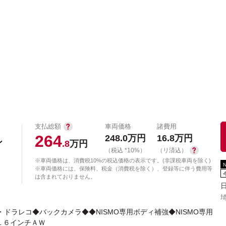
中古車を探す
店舗から探す
日産の中古車とは
認
P
支払総額
車両価格
諸費用
264
248.0
万円
16.8
万円
ン
.8
万円
（税込 *10%）
（リ済込）
※車両価格は、消費税10%の税込価格の表示です。(非課税車両を除く)
※車両価格には、保険料、税金（消費税を除く）、登録等に伴う費用等
は含まれておりません。
2.0・ドラレコ◆バックカメラ◆◆NISMO専用ボディ補強◆NISMO専用
１６インチＡＷ