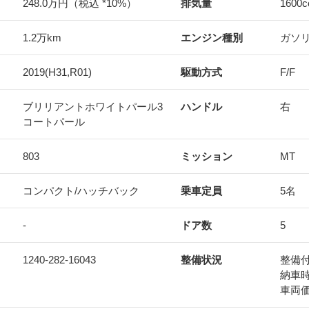
248.0万円（税込 *10%）
排気量
1600
c
1.2万km
エンジン種別
ガソ
2019(H31,R01)
駆動方式
F/F
ブリリアントホワイトパール3
ハンドル
右
コートパール
803
ミッション
MT
コンパクト/ハッチバック
乗車定員
5名
-
ドア数
5
1240-282-16043
整備状況
整備
納車
車両