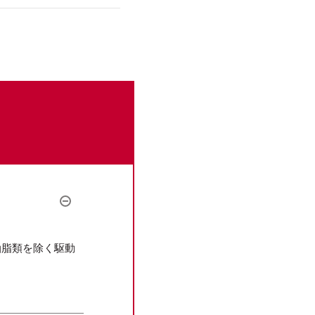
。
油脂類を除く駆動