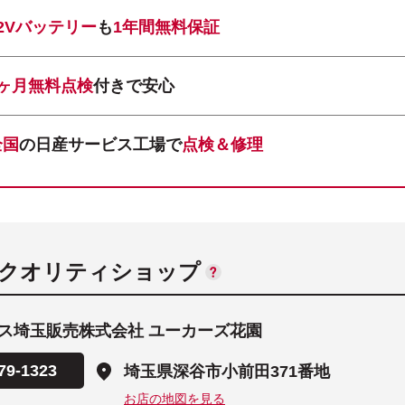
12Vバッテリー
も
1年間無料保証
1ヶ月無料点検
付きで安心
全国
の日産サービス工場で
点検＆修理
ANクオリティショップ
ス埼玉販売株式会社 ユーカーズ花園
79-1323
埼玉県深谷市小前田371番地
お店の地図を見る