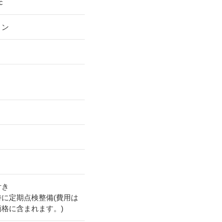
c
リン
付き
時に定期点検整備(費用は
価格に含まれます。)