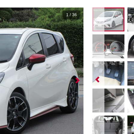
1
/
36