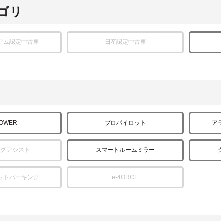
ゴリ
アム認定中古車
日産認定中古車
POWER
プロパイロット
ア
ングアシスト
スマートルームミラー
ットパーキング
e-4ORCE