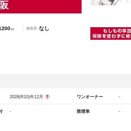
1200
なし
修復歴
cc
2028(R10)年12月
ワンオーナー
-
付
-
禁煙車
-