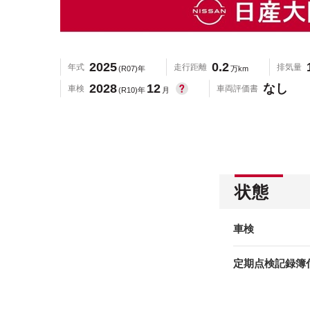
2025
0.2
年式
走行距離
排気量
(R07)年
万km
2028
12
なし
車検
車両評価書
(R10)年
月
状態
車検
定期点検記録簿