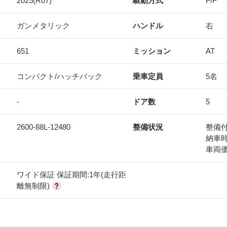
2025(R07)
駆動方式
F/F
ガンメタリック
ハンドル
右
651
ミッション
AT
コンパクト/ハッチバック
乗車定員
5名
-
ドア数
5
2600-88L-12480
整備状況
整備
納車
車両
ワイド保証 保証期間:1年(走行距
離無制限)