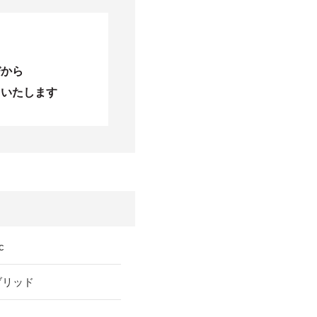
びから
当いたします
c
ブリッド