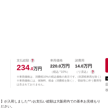
中古車を探す
店舗から探す
日産の中古車とは
認
P
支払総額
車両価格
諸費用
234
220.0
万円
14.0
万円
.0
万円
（税込 *10%）
（リ済込）
※車両価格は、消費税10%の税込価格の表示です。(非課税車両を除く)
※車両価格には、保険料、税金（消費税を除く）、登録等に伴う費用等
は含まれておりません。
枚
】が入荷しました^^♪お支払い総額は大阪府内での基本お見積もり
ください。