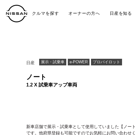
クルマを探す
オーナーの方へ
日産を知る
中古車
TO
展示・試乗車
e-POWER
プロパイロット
日産
ノート
1.2 X 試乗車アップ車両
新車店舗で展示・試乗車として使用していました【ノート
です。他府県登録も可能ですのでお気軽にお問い合わせ