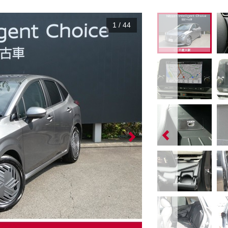
1
/
44