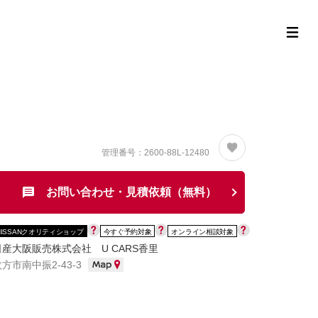
定中古車ラインナップ
購入サポート
お役立ち情報
MOR
管理番号：2600-88L-12480
お問い合わせ・見積依頼（無料）
NISSANクオリティショップ
今すぐ予約対象
オンライン相談対象
日産大阪販売株式会社 U CARS香里
方市南中振2-43-3