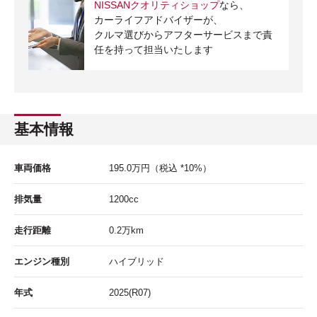
NISSANクオリティショップ
なら、
カーライフアドバイザーが、
クルマ選びからアフターサービスまで責
任を持って担当いたします
基本情報
車両価格
195.0
万円
（税込 *10%）
排気量
1200cc
走行距離
0.2
万km
エンジン種別
ハイブリッド
年式
2025(R07)