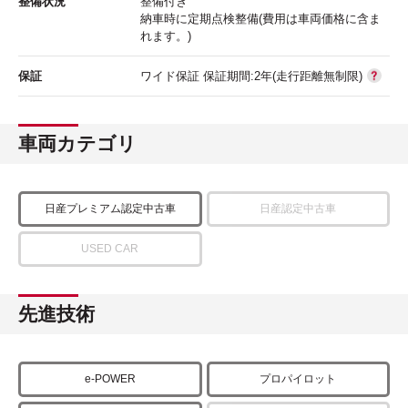
整備状況
整備付き
納車時に定期点検整備(費用は車両価格に含ま
れます。)
保証
ワイド保証 保証期間:2年(走行距離無制限)
車両カテゴリ
日産プレミアム認定中古車
日産認定中古車
USED CAR
先進技術
e-POWER
プロパイロット