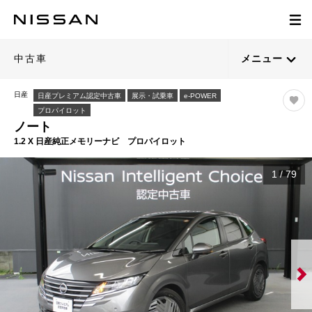
中古車
メニュー
日産
日産プレミアム認定中古車
展示・試乗車
e-POWER
プロパイロット
ノート
1.2 X 日産純正メモリーナビ プロパイロット
1
/
79