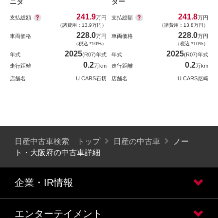
ニタ
ター
241.9
241.8
支払総額
支払総額
万円
万円
（諸費用：13.9万円）
（諸費用：13.8万円）
228.0
228.0
車両価格
万円
車両価格
万円
（税込 *10%）
（税込 *10%）
2025
2025
年式
(R07)年式
年式
(R07)年式
0.2
0.2
走行距離
万km
走行距離
万km
店舗名
U CARS石切
店舗名
U CARS尼崎
日産中古車検索 トップ
日産の中古車
ノー
ト・大阪府の中古車詳細
企業・IR情報
エンターテイメント