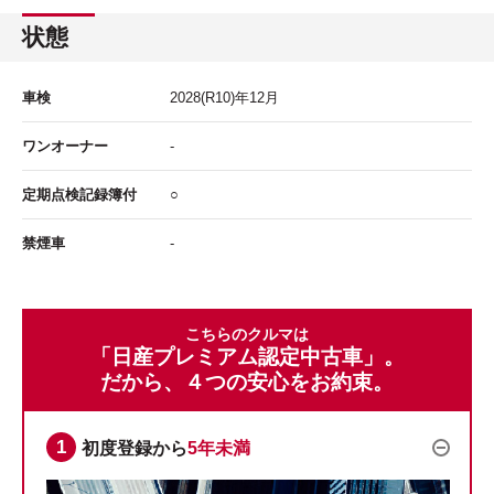
状態
車検
2028
(R10)年
12
月
ワンオーナー
-
定期点検記録簿付
○
禁煙車
-
こちらのクルマは
「日産プレミアム認定中古車」。
だから、４つの安心をお約束。
初度登録から
5年未満