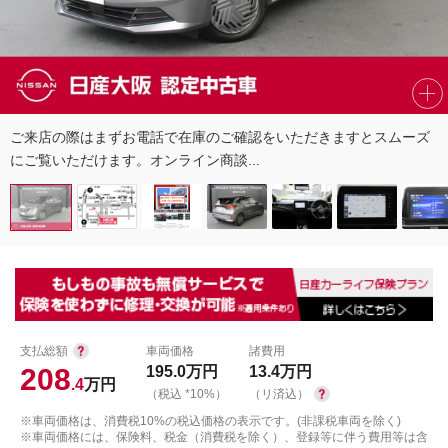
ご来店の際はまずお電話で在庫のご確認をいただきますとスムーズ
にご覧いただけます。オンライン商談...
支払総額
車両価格
諸費用
208
195.0
万円
13.4
万円
.4
万円
（税込 *10%）
（リ済込）
※車両価格は、消費税10%の税込価格の表示です。(非課税車両を除く)
※車両価格には、保険料、税金（消費税を除く）、登録等に伴う費用等は含