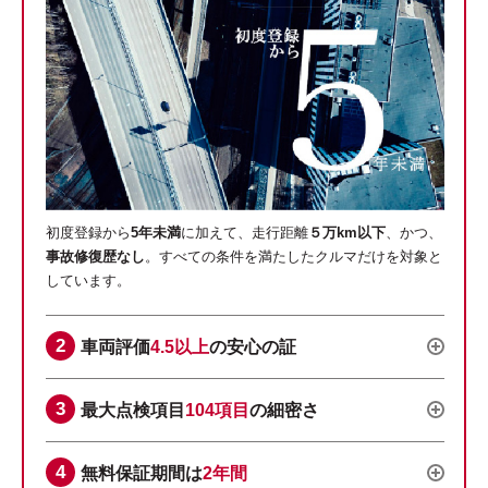
初度登録から
5年未満
に加えて、走行距離
５万km以下
、かつ、
事故修復歴なし
。すべての条件を満たしたクルマだけを対象と
しています。
車両評価
4.5以上
の安心の証
最大点検項目
104項目
の細密さ
無料保証期間は
2年間