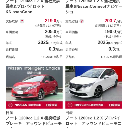
ノート 1200cc 1.2 X 当社元試
ノート 1200cc 1.2 X 当社元試
乗車&プロパイロット
乗車&NissanConnectナビゲー
&NissanConn
ショ
219.0
203.7
支払総額
支払総額
万円
万円
（諸費用：14.0万円）
（諸費用：13.7万円）
205.0
190.0
車両価格
万円
車両価格
万円
（税込 *10%）
（税込 *10%）
2025
2025
年式
(R07)年式
年式
(R07)年式
0.3
0.3
走行距離
万km
走行距離
万km
店舗名
U CARS岸和田
店舗名
U CARS岸和田
日産
日産
ノート 1200cc 1.2 X 衝突軽減
ノート 1200cc 1.2 X プロパイ
ブレーキ アラウンドビューモ
ロット アラウンドビューモニ