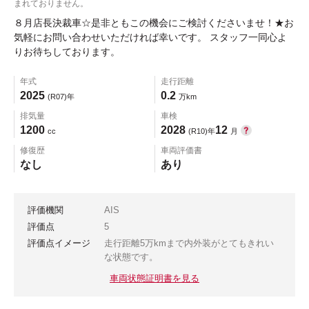
まれておりません。
８月店長決裁車☆是非ともこの機会にご検討くださいませ！★お
気軽にお問い合わせいただければ幸いです。 スタッフ一同心よ
りお待ちしております。
年式
走行距離
2025
0.2
(R07)年
万km
排気量
車検
1200
2028
12
cc
(R10)年
月
修復歴
車両評価書
なし
あり
評価機関
AIS
評価点
5
評価点イメージ
走行距離5万kmまで内外装がとてもきれい
な状態です。
車両状態証明書を見る