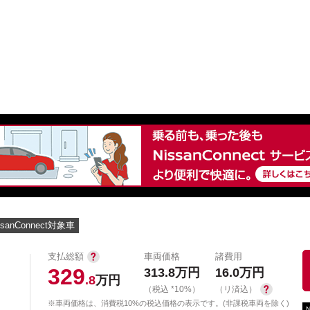
中古車を探す
店舗から探す
日産の中古車とは
認
P
ssanConnect対象車
支払総額
車両価格
諸費用
329
313.8
万円
16.0
万円
ット
.8
万円
（税込 *10%）
（リ済込）
※車両価格は、消費税10%の税込価格の表示です。(非課税車両を除く)