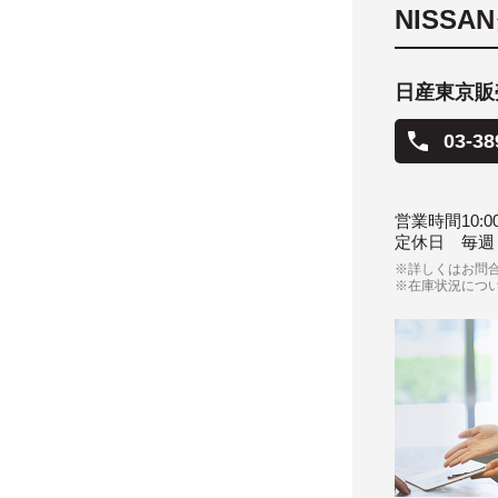
NISS
日産東京販
03-38
営業時間
10:00
定休日
毎週
※詳しくはお問
※在庫状況につ