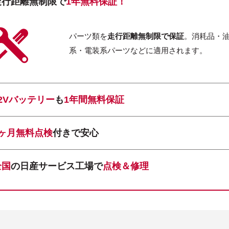
走行距離無制限で
1年無料保証！
パーツ類を
走行距離無制限で保証
。消耗品・
系・電装系パーツなどに適用されます。
12Vバッテリー
も
1年間無料保証
1ヶ月無料点検
付きで安心
全国
の日産サービス工場で
点検＆修理