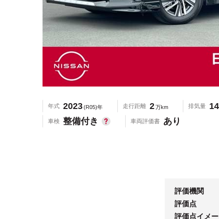
2023
2
14
年式
走行距離
排気量
(R05)年
万km
整備付き
あり
車検
車両評価書
評価機関
評価点
評価点イメー