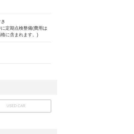
付き
時に定期点検整備(費用は
価格に含まれます。)
USED CAR