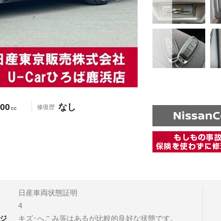
00
なし
修復歴
cc
日産車両状態証明
4
ジ
キズ･へこみ等はあるが比較的良好な状態です。