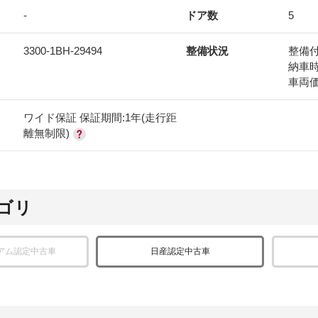
-
ドア数
5
3300-1BH-29494
整備状況
整備
納車
車両
ワイド保証 保証期間:1年(走行距
離無制限)
ゴリ
アム認定中古車
日産認定中古車