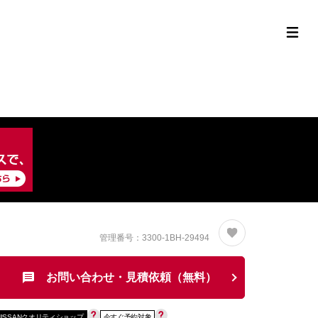
定中古車ラインナップ
購入サポート
お役立ち情報
MOR
管理番号：3300-1BH-29494
お問い合わせ・見積依頼（無料）
NISSANクオリティショップ
今すぐ予約対象