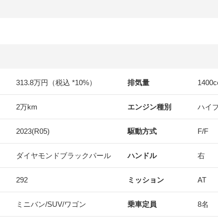
313.8万円（税込 *10%）
排気量
1400
c
2万km
エンジン種別
ハイ
2023(R05)
駆動方式
F/F
ダイヤモンドブラックパール
ハンドル
右
292
ミッション
AT
ミニバン/SUV/ワゴン
乗車定員
8名