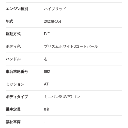
エンジン種別
ハイブリッド
年式
2023(R05)
駆動方式
F/F
ボディ色
プリズムホワイト3コートパール
ハンドル
右
車台末尾番号
892
ミッション
AT
ボディタイプ
ミニバン/SUV/ワゴン
乗車定員
8名
福祉車両
-