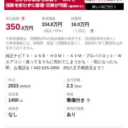
支払総額
車両価格
諸費用
350
334.8
万円
16.0
万円
.8
万円
（税込 *10%）
（リ済込）
※車両価格は、消費税10%の税込価格の表示です。(非課税車両を除く)
※車両価格には、保険料、税金（消費税を除く）、登録等に伴う費用等は含
まれておりません。
純正ナビＴＶ・ＵＳＢ・ＨＤＭＩ・ＡＶＭ・プロパイロット・Ｗ
エアコン・迷ってるうちに売れてしまうかも・・気になったら
即、お電話を！042-625-2800 RS八王子楢原店まで！
年式
走行距離
2023
2.3
(R05)年
万km
排気量
車検
1400
整備付き
cc
修復歴
車両評価書
なし
あり