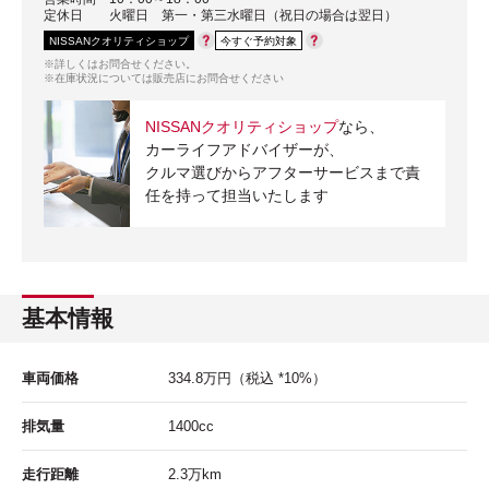
定休日
火曜日 第一・第三水曜日（祝日の場合は翌日）
NISSANクオリティショップ
今すぐ予約対象
※詳しくはお問合せください。
※在庫状況については販売店にお問合せください
NISSANクオリティショップ
なら、
カーライフアドバイザーが、
クルマ選びからアフターサービスまで責
任を持って担当いたします
基本情報
車両価格
334.8
万円
（税込 *10%）
排気量
1400cc
走行距離
2.3
万km