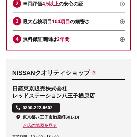
車両評価
4.5以上
の安心の証
最大点検項目
104項目
の細密さ
無料保証期間は
2年間
NISSANクオリティショップ
日産東京販売株式会社
レッドステーション八王子楢原店
0800-222-9602
東京都八王子市楢原町601-14
お店の地図を見る
営業時間
10：00～18：00