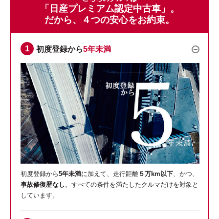
「日産プレミアム認定中古車」。
だから、４つの安心をお約束。
初度登録から
5年未満
初度登録から
5年未満
に加えて、走行距離
５万km以下
、かつ、
事故修復歴なし
。すべての条件を満たしたクルマだけを対象と
しています。