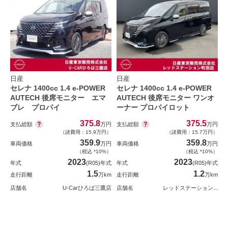
日産
日産
セレナ 1400cc 1.4 e-POWER
セレナ 1400cc 1.4 e-POWER
AUTECH 後席モニター エマ
AUTECH 後席モニター ワンオ
ブレ プロパイ
ーナー プロパイロット
375.8
375.5
支払総額
支払総額
万円
万円
（諸費用：15.9万円）
（諸費用：15.7万円）
359.9
359.8
車両価格
万円
車両価格
万円
（税込 *10%）
（税込 *10%）
2023
2023
年式
(R05)年式
年式
(R05)年式
1.5
1.2
走行距離
万km
走行距離
万km
店舗名
U-Carひろば三鷹店
店舗名
レッドステーション...