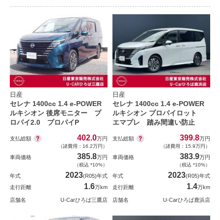
日産
日産
セレナ 1400cc 1.4 e-POWER
セレナ 1400cc 1.4 e-POWER
ルキシオン 後席モニター プ
ルキシオン プロパイロット
ロパイ2.0 プロパイP
エマプレ 踏み間違い防止
402.0
399.8
支払総額
支払総額
万円
万円
（諸費用：16.2万円）
（諸費用：15.9万円）
385.8
383.9
車両価格
万円
車両価格
万円
（税込 *10%）
（税込 *10%）
2023
2023
年式
(R05)年式
年式
(R05)年式
1.6
1.4
走行距離
万km
走行距離
万km
店舗名
U-Carひろば三鷹店
店舗名
U-Carひろば鹿浜店