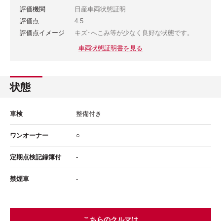
評価機関
日産車両状態証明
評価点
4.5
評価点イメージ
キズ･へこみ等が少なく良好な状態です。
車両状態証明書を見る
状態
車検
整備付き
ワンオーナー
○
定期点検記録簿付
-
禁煙車
-
こちらのクルマは