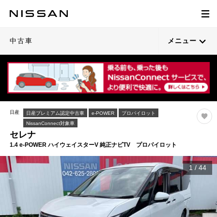
中古車
メニュー
日産
日産プレミアム認定中古車
e-POWER
プロパイロット
NissanConnect対象車
セレナ
1.4 e-POWER ハイウェイスターV 純正ナビTV プロパイロット
1
/
44