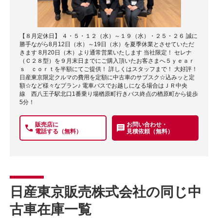
【８月定休日】 ４・５・１２（水）～１９（水）・２５・２６ 誠に
勝手ながら8月12日（水）～19日（水）を夏季休業とさせていただ
きます 8月20日（木）より通常営業いたします 当社限定！ セレナ
（Ｃ２８型）を９月末日までにご購入頂いたお客さまへ５ｙｅａｒ
ｓ ｃｏｒｔを半額にてご提供！ 詳しくはスタッフまで！ 大好評！
日産東京限定クルマの費用を定額に中古車のサブスク☆込みッと定
額☆など様々なプラン♪ 電車バスでお越しになる場合はＪＲ中央
線 西八王子駅北口1番乗り場楢原町行きバス終点の楢原町から徒歩
5分！
販売店に
お問い合わせ・
電話する（無料）
見積依頼（無料）
日産東京販売株式会社の同じ中
古車在庫一覧