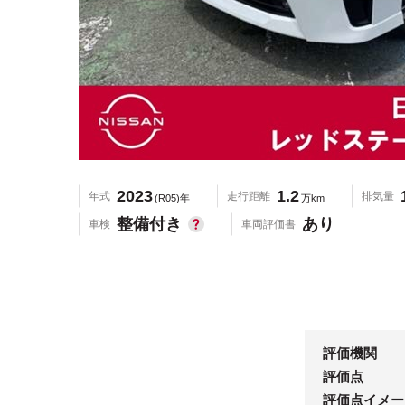
2023
1.2
年式
走行距離
排気量
(R05)年
万km
整備付き
あり
車検
車両評価書
評価機関
評価点
評価点イメー