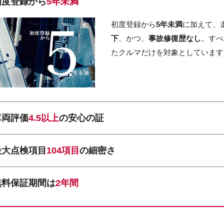
初度登録から
5年未満
初度登録から
5年未満
に加えて、
下
、かつ、
事故修復歴なし
。すべ
たクルマだけを対象としています
車両評価
4.5以上
の安心の証
最大点検項目
104項目
の細密さ
無料保証期間は
2年間