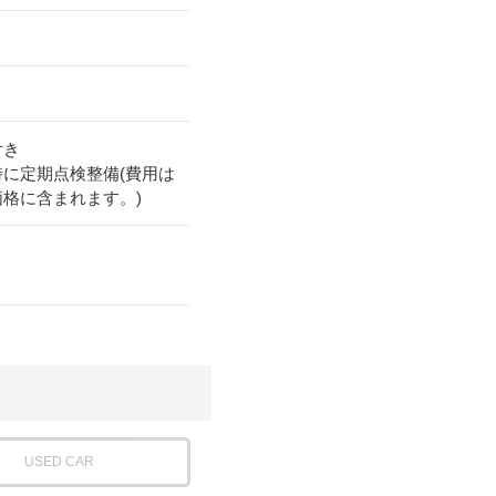
付き
時に定期点検整備(費用は
価格に含まれます。)
USED CAR