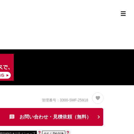
定中古車ラインナップ
購入サポート
お役立ち情報
MOR
管理番号：3300-5MF-25918
お問い合わせ・見積依頼（無料）
NISSANクオリティショップ
今すぐ予約対象