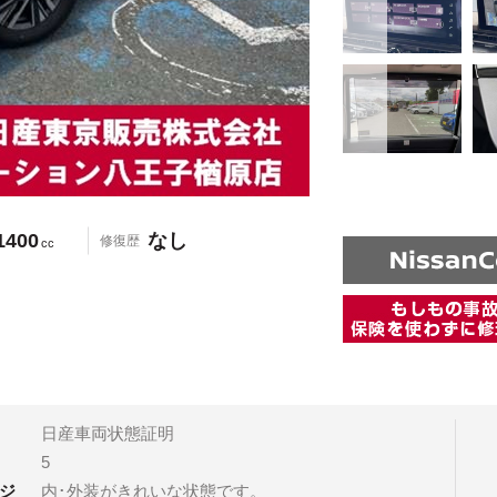
1400
なし
修復歴
cc
日産車両状態証明
5
ジ
内･外装がきれいな状態です。