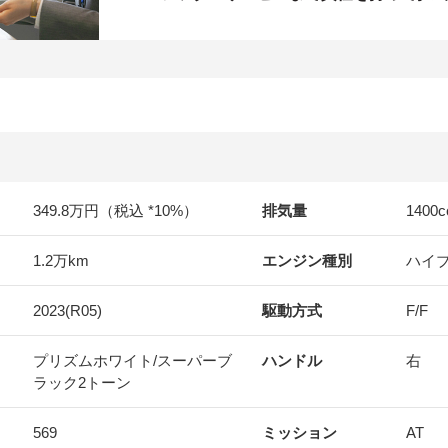
349.8万円（税込 *10%）
排気量
1400
c
1.2万km
エンジン種別
ハイ
2023(R05)
駆動方式
F/F
プリズムホワイト/スーパーブ
ハンドル
右
ラック2トーン
569
ミッション
AT