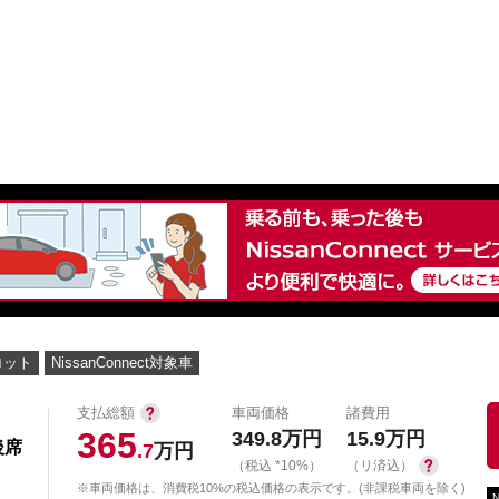
中古車を探す
店舗から探す
日産の中古車とは
認
P
ロット
NissanConnect対象車
支払総額
車両価格
諸費用
365
349.8
万円
15.9
万円
後席
.7
万円
（税込 *10%）
（リ済込）
※車両価格は、消費税10%の税込価格の表示です。(非課税車両を除く)