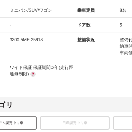
ミニバン/SUV/ワゴン
乗車定員
8名
-
ドア数
5
3300-5MF-25918
整備状況
整備
納車
車両
ワイド保証 保証期間:2年(走行距
離無制限)
ゴリ
アム認定中古車
日産認定中古車