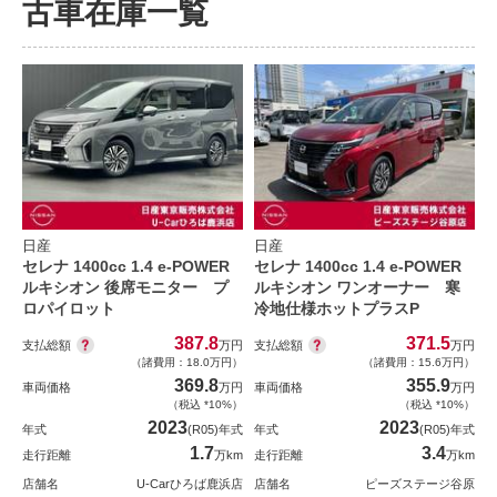
古車在庫一覧
日産
日産
セレナ 1400cc 1.4 e-POWER
セレナ 1400cc 1.4 e-POWER
ルキシオン 後席モニター プ
ルキシオン ワンオーナー 寒
ロパイロット
冷地仕様ホットプラスP
387.8
371.5
支払総額
支払総額
万円
万円
（諸費用：18.0万円）
（諸費用：15.6万円）
369.8
355.9
車両価格
万円
車両価格
万円
（税込 *10%）
（税込 *10%）
2023
2023
年式
(R05)年式
年式
(R05)年式
1.7
3.4
走行距離
万km
走行距離
万km
店舗名
U-Carひろば鹿浜店
店舗名
ピーズステージ谷原