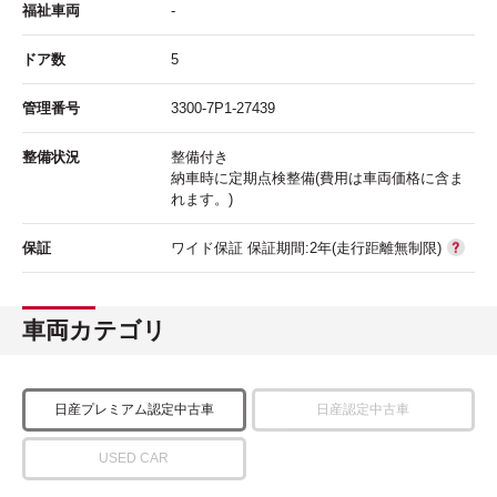
福祉車両
-
ドア数
5
管理番号
3300-7P1-27439
整備状況
整備付き
納車時に定期点検整備(費用は車両価格に含ま
れます。)
保証
ワイド保証 保証期間:2年(走行距離無制限)
車両カテゴリ
日産プレミアム認定中古車
日産認定中古車
USED CAR