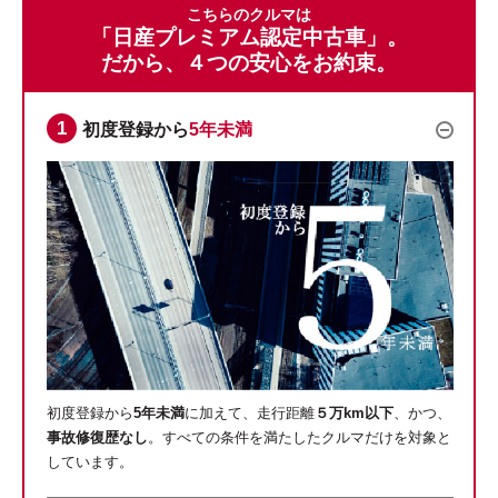
こちらのクルマは
「日産プレミアム認定中古車」。
だから、４つの安心をお約束。
初度登録から
5年未満
初度登録から
5年未満
に加えて、走行距離
５万km以下
、かつ、
事故修復歴なし
。すべての条件を満たしたクルマだけを対象と
しています。