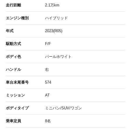
走行距離
2.1
万km
エンジン種別
ハイブリッド
年式
2023(R05)
駆動方式
F/F
ボディ色
パールホワイト
ハンドル
右
車台末尾番号
574
ミッション
AT
ボディタイプ
ミニバン/SUV/ワゴン
乗車定員
8名