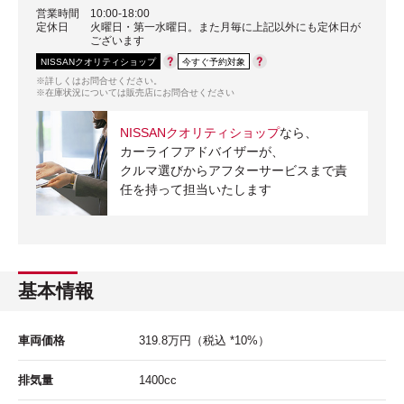
営業時間
10:00-18:00
定休日
火曜日・第一水曜日。また月毎に上記以外にも定休日が
ございます
NISSANクオリティショップ
今すぐ予約対象
※詳しくはお問合せください。
※在庫状況については販売店にお問合せください
NISSANクオリティショップ
なら、
カーライフアドバイザーが、
クルマ選びからアフターサービスまで責
任を持って担当いたします
基本情報
車両価格
319.8
万円
（税込 *10%）
排気量
1400cc