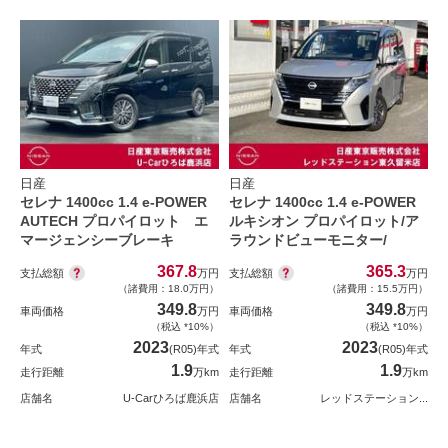
日産
日産
セレナ 1400cc 1.4 e-POWER
セレナ 1400cc 1.4 e-POWER
AUTECH プロパイロット エ
ルキシオン プロパイロット/ア
マージェンシーブレーキ
ラウンドビューモニター/
367.8
365.3
支払総額
支払総額
万円
万円
（諸費用：18.0万円）
（諸費用：15.5万円）
349.8
349.8
車両価格
万円
車両価格
万円
（税込 *10%）
（税込 *10%）
2023
2023
年式
(R05)年式
年式
(R05)年式
1.9
1.9
走行距離
万km
走行距離
万km
店舗名
U-Carひろば鹿浜店
店舗名
レッドステーション...