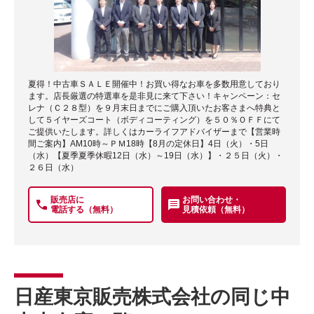
夏得！中古車ＳＡＬＥ開催中！お買い得なお車を多数用意しており
ます。店長厳選の特選車を是非見に来て下さい！キャンペーン：セ
レナ（Ｃ２８型）を９月末日までにご購入頂いたお客さまへ特典と
して５イヤーズコート（ボディコーティング）を５０％ＯＦＦにて
ご提供いたします。詳しくはカーライフアドバイザーまで【営業時
間ご案内】AM10時～ＰＭ18時【8月の定休日】4日（火）・5日
（水）【夏季夏季休暇12日（水）～19日（水）】・２５日（火）・
２６日（水）
販売店に
お問い合わせ・
電話する（無料）
見積依頼（無料）
日産東京販売株式会社の同じ中