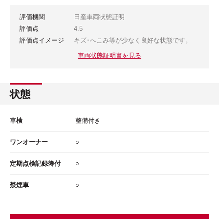
評価機関
日産車両状態証明
評価点
4.5
評価点イメージ
キズ･へこみ等が少なく良好な状態です。
車両状態証明書を見る
状態
車検
整備付き
ワンオーナー
○
定期点検記録簿付
○
禁煙車
○