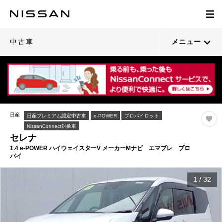
中古車
メニュー
日産
日産プレミアム認定中古車
e-POWER
プロパイロット
NissanConnect対象車
セレナ
1.4 e-POWER ハイウェイスターV メーカーMナビ エマブレ プロ
パイ
1
/
32