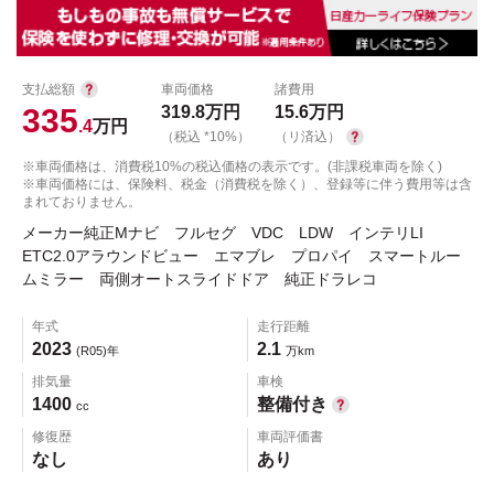
支払総額
車両価格
諸費用
335
319.8
万円
15.6
万円
.4
万円
（税込 *10%）
（リ済込）
※車両価格は、消費税10%の税込価格の表示です。(非課税車両を除く)
※車両価格には、保険料、税金（消費税を除く）、登録等に伴う費用等は含
まれておりません。
メーカー純正Mナビ フルセグ VDC LDW インテリLI
ETC2.0アラウンドビュー エマブレ プロパイ スマートルー
ムミラー 両側オートスライドドア 純正ドラレコ
年式
走行距離
2023
2.1
(R05)年
万km
排気量
車検
1400
整備付き
cc
修復歴
車両評価書
なし
あり