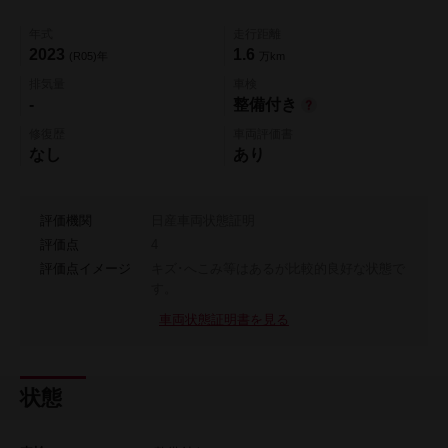
年式
走行距離
2023
1.6
(R05)年
万km
排気量
車検
-
整備付き
修復歴
車両評価書
なし
あり
評価機関
日産車両状態証明
評価点
4
評価点イメージ
キズ･へこみ等はあるが比較的良好な状態で
す。
車両状態証明書を見る
状態