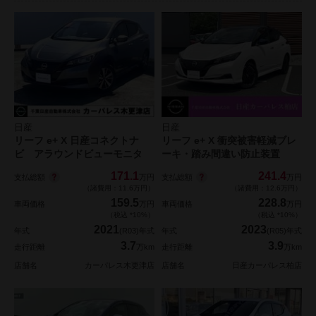
日産
日産
リーフ e+ X 日産コネクトナ
リーフ e+ X 衝突被害軽減ブレ
ビ アラウンドビューモニタ
ーキ・踏み間違い防止装置
171.1
241.4
支払総額
支払総額
万円
万円
（諸費用：11.6万円）
（諸費用：12.6万円）
159.5
228.8
車両価格
万円
車両価格
万円
（税込 *10%）
（税込 *10%）
2021
2023
年式
(R03)年式
年式
(R05)年式
3.7
3.9
走行距離
万km
走行距離
万km
店舗名
カーパレス木更津店
店舗名
日産カーパレス柏店