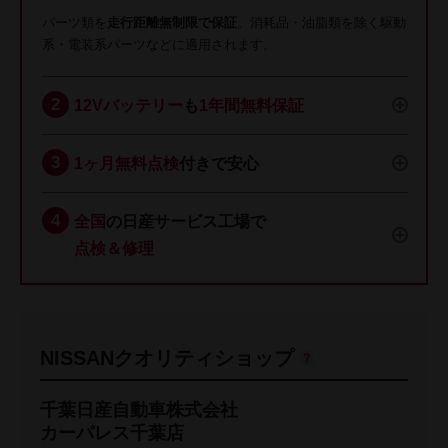
パーツ類を
走行距離無制限で保証
。消耗品・油脂類を除く駆動
系・電装系パーツなどに適用されます。
12Vバッテリー
も
1年間無料保証
1ヶ月無料点検
付きで安心
全国
の日産サービス工場で
点検＆修理
NISSANクオリティショップ
千葉日産自動車株式会社
カーパレス千葉店