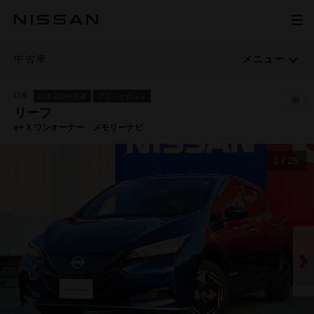
中古車
メニュー
日産
日産認定中古車
プロパイロット
リーフ
e+ X ワンオーナー メモリーナビ
1
/
26