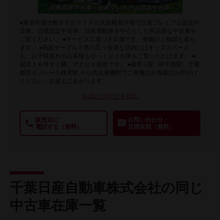
●展示可能台数８０台クラスの大規模展示場で日産プレミアム認定中
古車、日産認定中古車、日産電動車を中心とした高品質な中古車を
ご覧ください。 ●サービス工場つき店舗です。整備のご相談も承り
ます。 ●商談テーブル５席の広々快適な店内にはキッズスペース
も。お子様連れのお客様もゆっくりとお車をご覧いただけます。 ●
国道１６号すぐ隣。アクセス抜群です。 ●最寄り駅: JR千葉駅、千葉
都市モノレール桜木駅 ※公共交通機関でご来場のお客様はお声がけ
ください。お迎えにあがります。
お店のブログを読む
販売店に
お問い合わせ・
電話する（無料）
見積依頼（無料）
千葉日産自動車株式会社の同じ
中古車在庫一覧