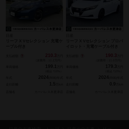
日産
日産
リーフ X Vセレクション 充電ケ
リーフ X Vセレクション プロパ
ーブル付き
イロット・充電ケーブル付き
210.3
190.3
支払総額
支払総額
万円
万円
（諸費用：11.2万円）
（諸費用：11.0万円）
199.1
179.3
車両価格
万円
車両価格
万円
（税込 *10%）
（税込 *10%）
2024
2024
年式
(R06)年式
年式
(R06)年式
1.5
0.9
走行距離
万km
走行距離
万km
店舗名
カーパレス木更津店
店舗名
カーパレス木更津店