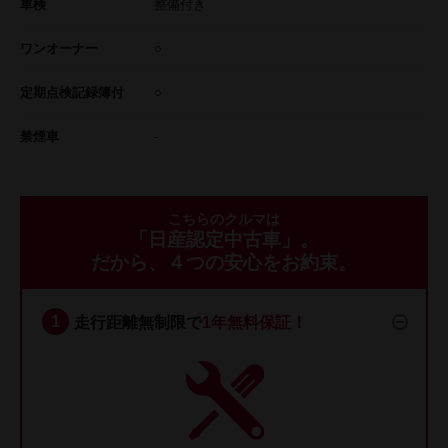
車検
整備付き
ワンオーナー
○
定期点検記録簿付
○
禁煙車
-
こちらのクルマは
「日産認定中古車」。
だから、４つの安心をお約束。
走行距離無制限で
1年無料保証！