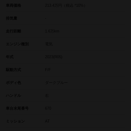
車両価格
213.4
万円
（税込 *10%）
排気量
-
走行距離
1.6
万km
エンジン種別
電気
年式
2023(R05)
駆動方式
F/F
ボディ色
ダークブルー
ハンドル
右
車台末尾番号
670
ミッション
AT