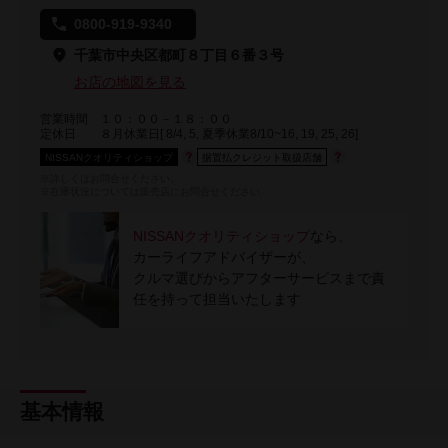
0800-919-9340
千葉市中央区都町８丁目６番３号
お店の地図を見る
営業時間
１０：００－１８：００
定休日
８月休業日[ 8/4, 5, 夏季休業8/10~16, 19, 25, 26]
NISSANクオリティショップ
据置払クレジット取扱店舗
※詳しくはお問合せください。
※在庫状況については販売店にお問合せください
NISSANクオリティショップ
なら、
カーライフアドバイザーが、
クルマ選びからアフターサービスまで責
任を持って担当いたします
基本情報