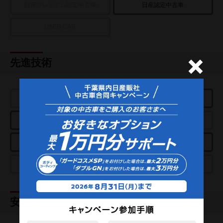
日産プレミアム認定中古車
日産認定中古車
USED CAR
先進技術
e-POWER
プロパイロット
アラウンドビューモニター
パーキングアシスト
スマートルームミラー
クルーズコントロール
プロパイロットパーキング
e-4ORCE
安全装置