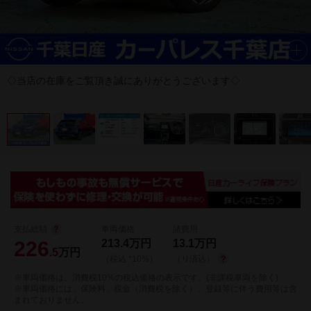
◇当店の在庫をご覧頂き誠にありがとうございます◇
支払総額
車両価格
諸費用
226
213.4
万円
13.1
万円
.5
万円
（税込 *10%）
（リ済込）
※車両価格は、消費税10%の税込価格の表示です。(非課税車両を除く)
※車両価格には、保険料、税金（消費税を除く）、登録等に伴う費用等は含
まれておりません。