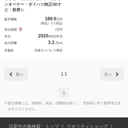
ンオーナー・ダイハツ純正SDナ
ビ・前席シ
189.0
販売価格
万円
（税込）(リ済込)
-
支払総額
万円
2020
年式
(R02)年式
3.3
走行距離
万km
店舗名
日産カーパレス明石
1
/
1
前へ
次へ
1
※販売価格には、保険料、税金（消費税を除く）、登録等に伴う費用等は含
まれておりません。
日産中古車検索 トップ
クオリティショップ