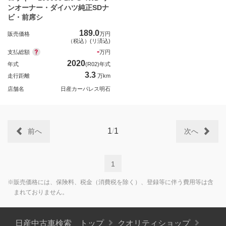
ンオーナー・ダイハツ純正SDナ
ビ・前席シ
189.0
販売価格
万円
（税込）(リ済込)
-
支払総額
万円
2020
年式
(R02)年式
3.3
走行距離
万km
店舗名
日産カーパレス明石
1
/
1
前へ
次へ
1
※販売価格には、保険料、税金（消費税を除く）、登録等に伴う費用等は含
まれておりません。
日産中古車検索 トップ
クオリティショップ