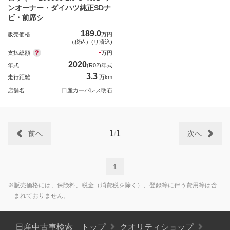
ンオーナー・ダイハツ純正SDナ
ビ・前席シ
189.0
販売価格
万円
（税込）(リ済込)
-
支払総額
万円
2020
年式
(R02)年式
3.3
走行距離
万km
店舗名
日産カーパレス明石
1
/
1
前へ
次へ
1
※販売価格には、保険料、税金（消費税を除く）、登録等に伴う費用等は含
まれておりません。
日産中古車検索 トップ
クオリティショップ