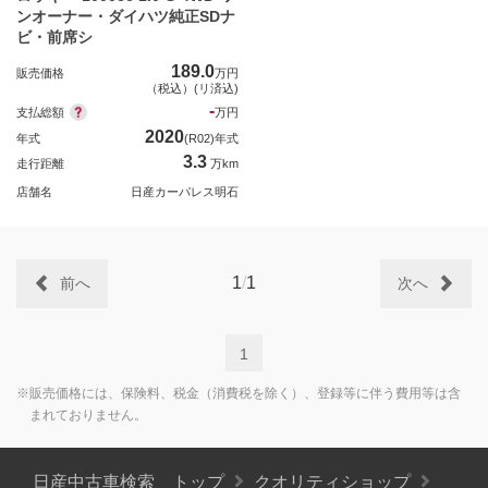
ンオーナー・ダイハツ純正SDナ
ビ・前席シ
189.0
販売価格
万円
（税込）(リ済込)
-
支払総額
万円
2020
年式
(R02)年式
3.3
走行距離
万km
店舗名
日産カーパレス明石
1
/
1
前へ
次へ
1
※販売価格には、保険料、税金（消費税を除く）、登録等に伴う費用等は含
まれておりません。
日産中古車検索 トップ
クオリティショップ