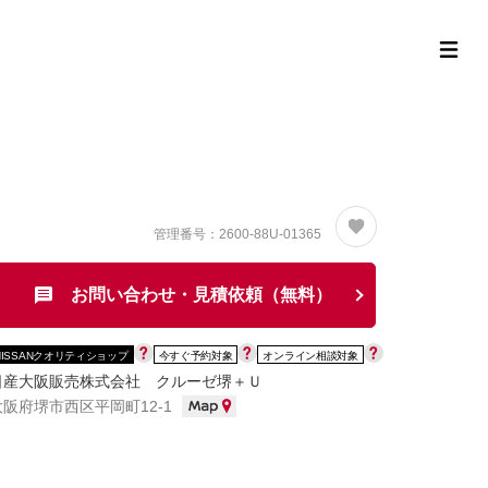
定中古車ラインナップ
購入サポート
お役立ち情報
MOR
管理番号：2600-88U-01365
お問い合わせ・見積依頼（無料）
NISSANクオリティショップ
今すぐ予約対象
オンライン相談対象
日産大阪販売株式会社 クルーゼ堺＋Ｕ
大阪府堺市西区平岡町12-1