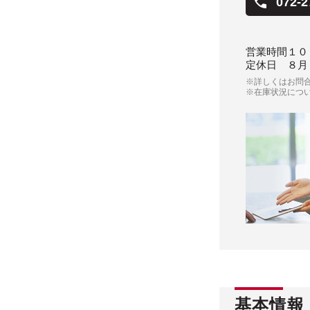
072-2
営業時間
１０
定休日
８月
※詳しくはお問
※在庫状況につ
基本情報