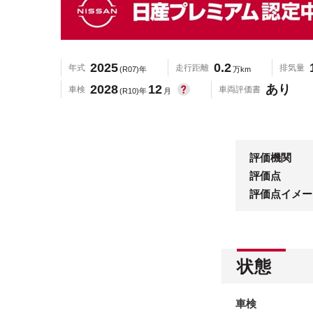
2025
0.2
年式
走行距離
排気量
(R07)年
万km
2028
12
あり
車検
車両評価書
(R10)年
月
評価機関
評価点
評価点イメー
状態
車検