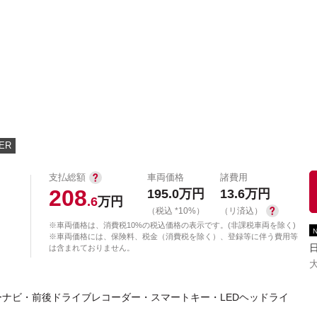
中古車を探す
店舗から探す
日産の中古車とは
認
P
ER
支払総額
車両価格
諸費用
208
195.0
万円
13.6
万円
.6
万円
（税込 *10%）
（リ済込）
※車両価格は、消費税10%の税込価格の表示です。(非課税車両を除く)
※車両価格には、保険料、税金（消費税を除く）、登録等に伴う費用等
は含まれておりません。
ナビ・前後ドライブレコーダー・スマートキー・LEDヘッドライ