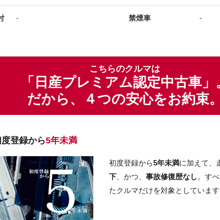
付
-
禁煙車
-
こちらのクルマは
「日産プレミアム認定中古車」
だから、４つの安心をお約束
初度登録から
5年未満
初度登録から
5年未満
に加えて、
下
、かつ、
事故修復歴なし
。すべ
たクルマだけを対象としています