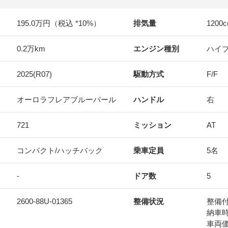
195.0万円（税込 *10%）
排気量
1200
c
0.2万km
エンジン種別
ハイ
2025(R07)
駆動方式
F/F
オーロラフレアブルーパール
ハンドル
右
721
ミッション
AT
コンパクト/ハッチバック
乗車定員
5名
-
ドア数
5
2600-88U-01365
整備状況
整備
納車
車両