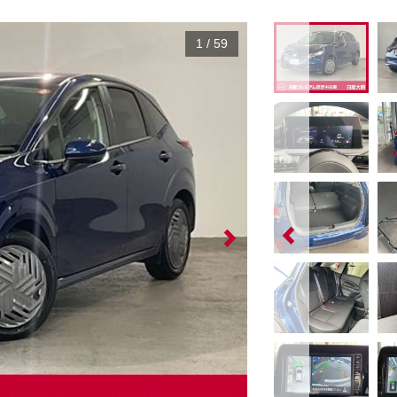
1
/
59