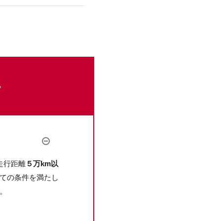
。
。
走行距離
５万km以
ての条件を満たし
。