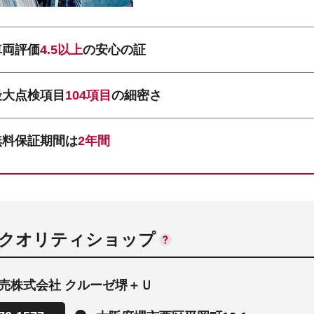
車両評価
4.5以上
の安心の証
最大点検項目
104項目
の細密さ
無料保証期間は
2年間
ANクオリティショップ
売株式会社 クルーゼ堺＋Ｕ