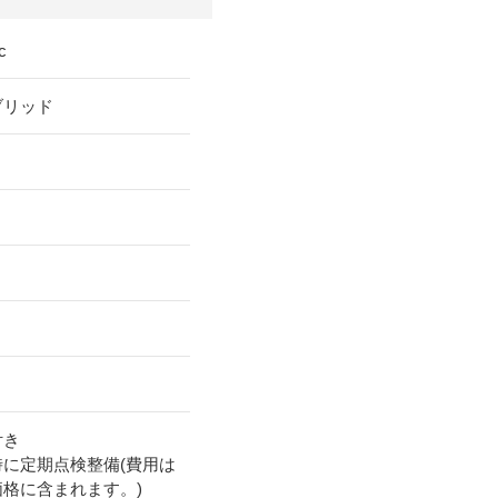
c
ブリッド
付き
時に定期点検整備(費用は
価格に含まれます。)