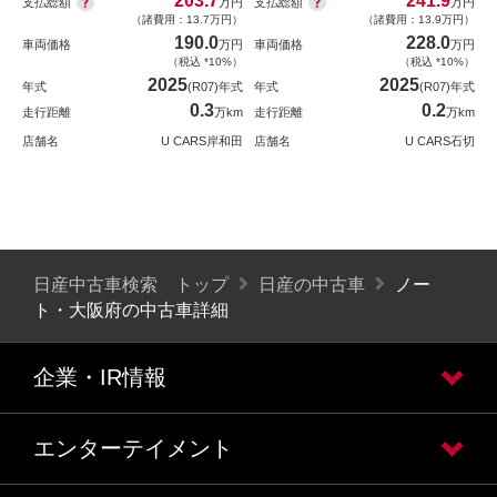
203.7
241.9
支払総額
支払総額
万円
万円
（諸費用：13.7万円）
（諸費用：13.9万円）
190.0
228.0
車両価格
万円
車両価格
万円
（税込 *10%）
（税込 *10%）
2025
2025
年式
(R07)年式
年式
(R07)年式
0.3
0.2
走行距離
万km
走行距離
万km
店舗名
U CARS岸和田
店舗名
U CARS石切
日産中古車検索 トップ
日産の中古車
ノー
ト・大阪府の中古車詳細
企業・IR情報
エンターテイメント