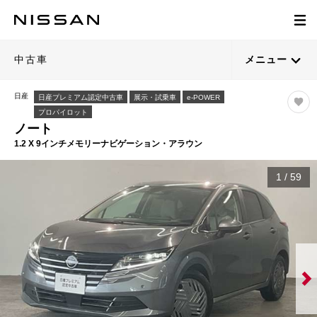
中古車
メニュー
日産
日産プレミアム認定中古車
展示・試乗車
e-POWER
プロパイロット
ノート
1.2 X 9インチメモリーナビゲーション・アラウン
1
/
59