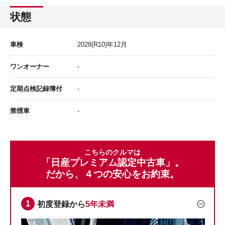
状態
車検
2028
(R10)年
12
月
ワンオーナー
-
定期点検記録簿付
-
禁煙車
-
こちらのクルマは
「日産プレミアム認定中古車」。
だから、４つの安心をお約束。
初度登録から
5年未満