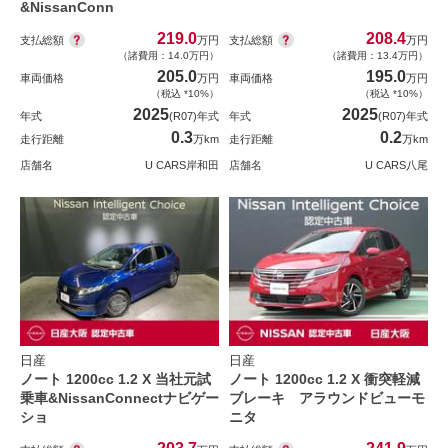
&NissanConn
219.0
208.4
支払総額
支払総額
万円
万円
（諸費用：14.0万円）
（諸費用：13.4万円）
205.0
195.0
車両価格
万円
車両価格
万円
（税込 *10%）
（税込 *10%）
2025
2025
年式
(R07)年式
年式
(R07)年式
0.3
0.2
走行距離
万km
走行距離
万km
店舗名
U CARS岸和田
店舗名
U CARS八尾
日産
日産
ノート 1200cc 1.2 X 当社元試
ノート 1200cc 1.2 X 衝突軽減
乗車&NissanConnectナビゲー
ブレーキ アラウンドビューモ
ショ
ニタ