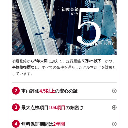
初度登録から
5年未満
に加えて、走行距離
５万km以下
、かつ、
事故修復歴なし
。すべての条件を満たしたクルマだけを対象と
しています。
車両評価
4.5以上
の安心の証
最大点検項目
104項目
の細密さ
無料保証期間は
2年間