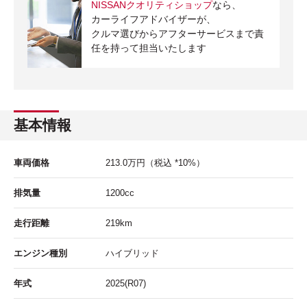
NISSANクオリティショップ
なら、
カーライフアドバイザーが、
クルマ選びからアフターサービスまで責
任を持って担当いたします
基本情報
車両価格
213.0
万円
（税込 *10%）
排気量
1200cc
走行距離
219
km
エンジン種別
ハイブリッド
年式
2025(R07)