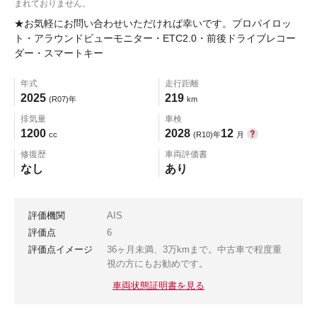
まれておりません。
★お気軽にお問い合わせいただければ幸いです。プロパイロッ
ト・アラウンドビューモニター・ETC2.0・前後ドライブレコー
ダー・スマートキー
年式
走行距離
2025
219
(R07)年
km
排気量
車検
1200
2028
12
cc
(R10)年
月
修復歴
車両評価書
なし
あり
評価機関
AIS
評価点
6
評価点イメージ
36ヶ月未満、3万kmまで。中古車で程度重
視の方にもお勧めです。
車両状態証明書を見る