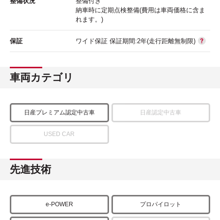
整備状況
整備付き
納車時に定期点検整備(費用は車両価格に含ま
れます。)
保証
ワイド保証 保証期間:2年(走行距離無制限)
車両カテゴリ
日産プレミアム認定中古車
日産認定中古車
USED CAR
先進技術
e-POWER
プロパイロット