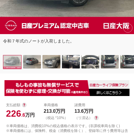
令和７年式のノートが入荷しました。
支払総額
車両価格
諸費用
226
213.0
万円
13.6
万円
.6
万円
（税込 *10%）
（リ済込）
※車両価格は、消費税10%の税込価格の表示です。(非課税車両を除く)
※車両価格には、保険料、税金（消費税を除く）、登録等に伴う費用等は含