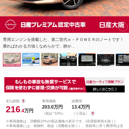
専用エンジンを搭載した、第二世代ｅ－ＰＯＷＥＲのノートです！
乗ればわかる力強くなめらかで、静か...
支払総額
車両価格
諸費用
216
203.0
万円
13.4
万円
.4
万円
（税込 *10%）
（リ済込）
※車両価格は、消費税10%の税込価格の表示です。(非課税車両を除く)
※車両価格には、保険料、税金（消費税を除く）、登録等に伴う費用等は含