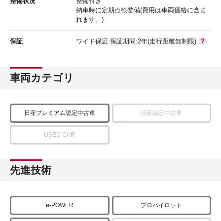
整備状況
整備付き
納車時に定期点検整備(費用は車両価格に含ま
れます。)
保証
ワイド保証 保証期間:2年(走行距離無制限)
車両カテゴリ
日産プレミアム認定中古車
日産認定中古車
USED CAR
先進技術
e-POWER
プロパイロット