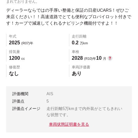
まれておりません。
ディーラーならではの手厚い整備と保証の日産UCARS！ぜひご
来店ください！！高速道路でとても便利なプロパイロット付きで
す！カーブで減速してくれるナビリンク機能付ですよ！！
年式
走行距離
2025
0.2
(R07)年
万km
排気量
車検
1200
2028
10
cc
(R10)年
月
修復歴
車両評価書
なし
あり
評価機関
AIS
評価点
5
評価点イメージ
走行距離5万kmまで内外装がとてもきれい
な状態です。
車両状態証明書を見る