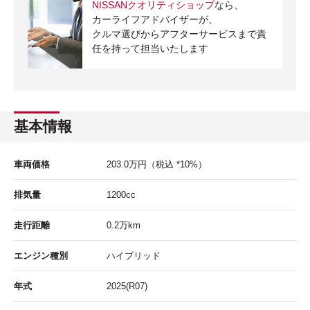
NISSANクオリティショップ
なら、
カーライフアドバイザーが、
クルマ選びからアフターサービスまで責
任を持って担当いたします
基本情報
車両価格
203.0
万円
（税込 *10%）
排気量
1200cc
走行距離
0.2
万km
エンジン種別
ハイブリッド
年式
2025(R07)