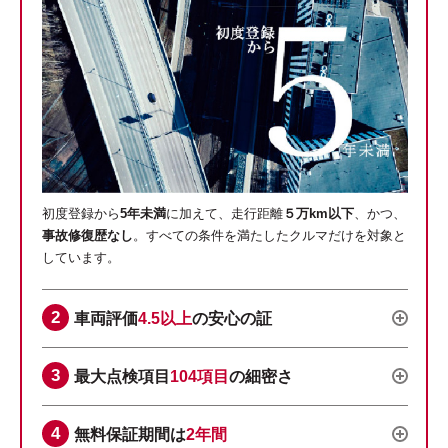
初度登録から
5年未満
に加えて、走行距離
５万km以下
、かつ、
事故修復歴なし
。すべての条件を満たしたクルマだけを対象と
しています。
車両評価
4.5以上
の安心の証
最大点検項目
104項目
の細密さ
無料保証期間は
2年間