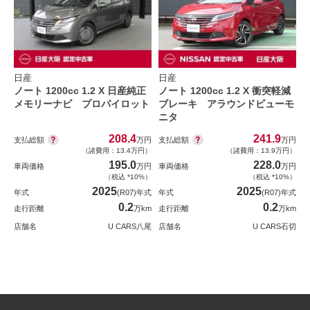
日産
日産
ノート 1200cc 1.2 X 日産純正
ノート 1200cc 1.2 X 衝突軽減
メモリーナビ プロパイロット
ブレーキ アラウンドビューモ
ニタ
208.4
241.9
支払総額
支払総額
万円
万円
（諸費用：13.4万円）
（諸費用：13.9万円）
195.0
228.0
車両価格
万円
車両価格
万円
（税込 *10%）
（税込 *10%）
2025
2025
年式
(R07)年式
年式
(R07)年式
0.2
0.2
走行距離
万km
走行距離
万km
店舗名
U CARS八尾
店舗名
U CARS石切