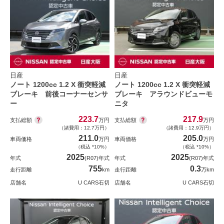
日産
日産
ノート 1200cc 1.2 X 衝突軽減
ノート 1200cc 1.2 X 衝突軽減
ブレーキ 前後コーナーセンサ
ブレーキ アラウンドビューモ
ー
ニタ
223.7
217.9
支払総額
支払総額
万円
万円
（諸費用：12.7万円）
（諸費用：12.9万円）
211.0
205.0
車両価格
万円
車両価格
万円
（税込 *10%）
（税込 *10%）
2025
2025
年式
(R07)年式
年式
(R07)年式
755
0.3
走行距離
km
走行距離
万km
店舗名
U CARS石切
店舗名
U CARS石切