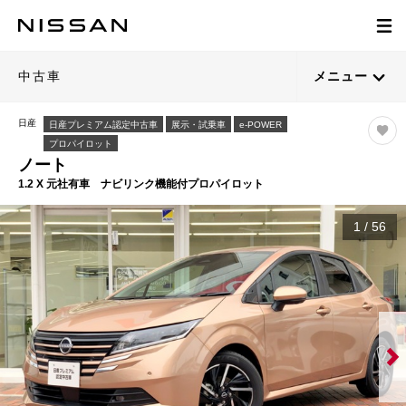
中古車
メニュー
日産
日産プレミアム認定中古車
展示・試乗車
e-POWER
プロパイロット
ノート
1.2 X 元社有車 ナビリンク機能付プロパイロット
1
/
56