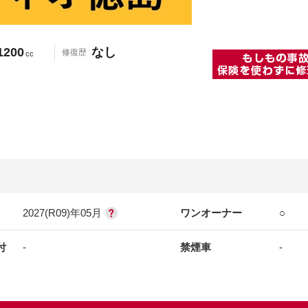
1200
なし
修復歴
cc
2027(R09)年05月
ワンオーナー
○
付
-
禁煙車
-