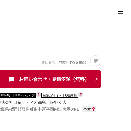
定中古車ラインナップ
購入サポート
お役立ち情報
MOR
管理番号：F552-1D0-04509
お問い合わせ・見積依頼（無料）
NISSANクオリティショップ
据置払クレジット取扱店舗
株式会社日産サティオ徳島 板野支店
徳島県板野郡藍住町東中冨字西向江傍示84-1