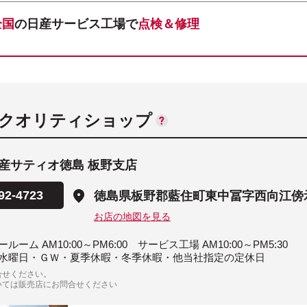
全国
の日産サービス工場で
点検＆修理
ANクオリティショップ
産サティオ徳島 板野支店
92-4723
徳島県板野郡藍住町東中冨字西向江傍示8
お店の地図を見る
ルーム AM10:00～PM6:00 サービス工場 AM10:00～PM5:30
水曜日・ＧＷ・夏季休暇・冬季休暇・他当社指定の定休日
合せください。
いては販売店にお問合せください