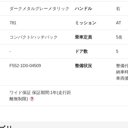
ダークメタルグレーメタリック
ハンドル
右
781
ミッション
AT
コンパクト/ハッチバック
乗車定員
5名
-
ドア数
5
F552-1D0-04509
整備状況
整備
納車
車両
ワイド保証 保証期間:1年(走行距
離無制限)