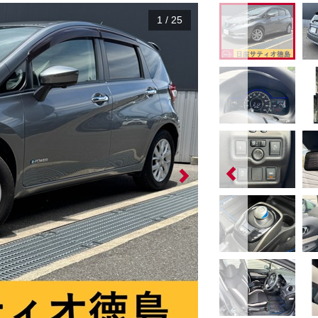
1
/
25