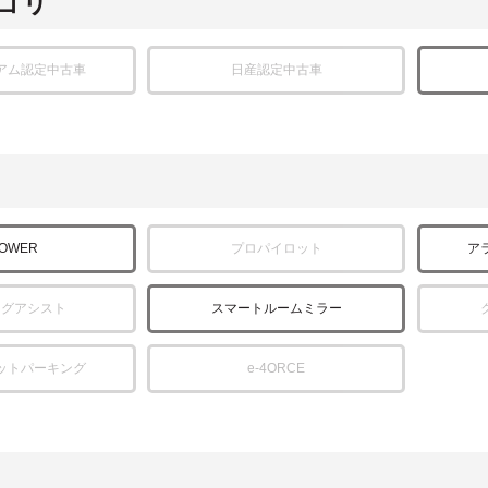
ゴリ
アム認定中古車
日産認定中古車
POWER
プロパイロット
ア
ングアシスト
スマートルームミラー
ットパーキング
e-4ORCE