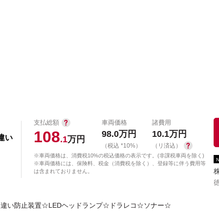
中古車を探す
店舗から探す
日産の中古車とは
認
P
支払総額
車両価格
諸費用
108
98.0
万円
10.1
万円
間違い
.1
万円
（税込 *10%）
（リ済込）
※車両価格は、消費税10%の税込価格の表示です。(非課税車両を除く)
※車両価格には、保険料、税金（消費税を除く）、登録等に伴う費用等
は含まれておりません。
間違い防止装置☆LEDヘッドランプ☆ドラレコ☆ソナー☆