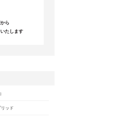
びから
当いたします
c
ブリッド