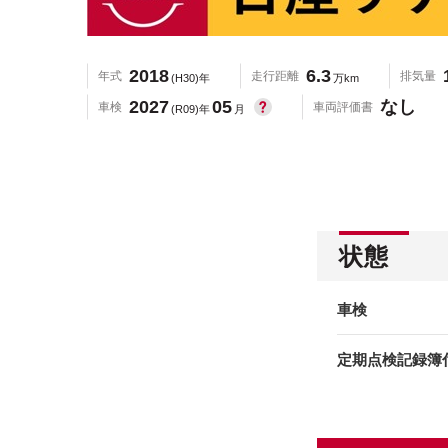
2018
6.3
年式
走行距離
排気量
(H30)年
万km
2027
05
なし
車検
車両評価書
(R09)年
月
状態
車検
定期点検記録簿