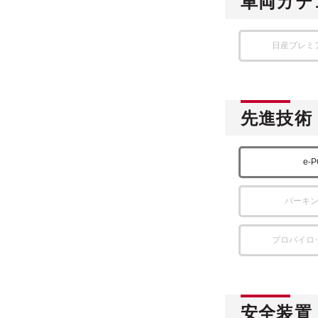
車両カテ
日産プレミ
先進技術
e-
パーキ
プロパイロ
安全装置