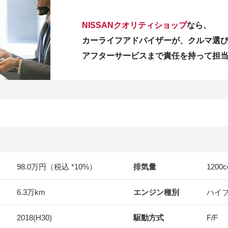
NISSANクオリティショップ
なら、
カーライフアドバイザーが、クルマ選
アフターサービスまで責任を持って担
98.0万円（税込 *10%）
排気量
1200
c
6.3万km
エンジン種別
ハイ
2018(H30)
駆動方式
F/F