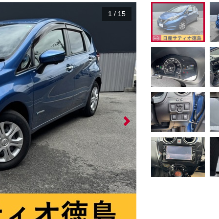
1
/
15