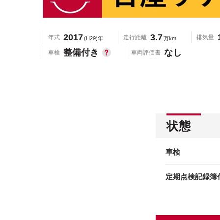
2017
3.7
年式
走行距離
排気量
(H29)年
万km
整備付き
なし
車検
車両評価書
状態
車検
定期点検記録簿