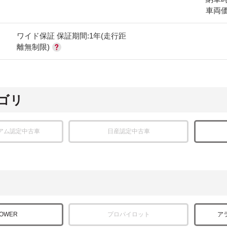
車両
ワイド保証 保証期間:1年(走行距
離無制限)
ゴリ
アム認定中古車
日産認定中古車
POWER
プロパイロット
ア