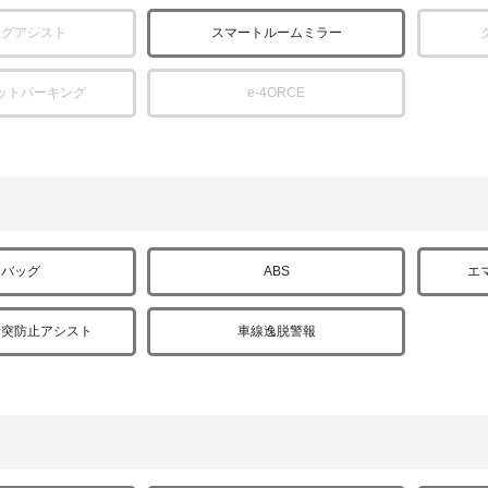
ングアシスト
スマートルームミラー
ットパーキング
e-4ORCE
アバッグ
ABS
エ
衝突防止アシスト
車線逸脱警報