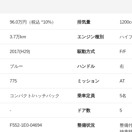
96.0万円（税込 *10%）
排気量
1200
c
3.7万km
エンジン種別
ハイ
2017(H29)
駆動方式
F/F
ブルー
ハンドル
右
775
ミッション
AT
コンパクト/ハッチバック
乗車定員
5名
-
ドア数
5
F552-1E0-04694
整備状況
整備
納車