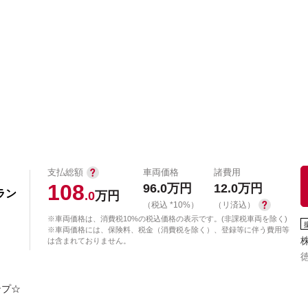
中古車を探す
店舗から探す
日産の中古車とは
認
P
支払総額
車両価格
諸費用
108
96.0
万円
12.0
万円
ドラン
.0
万円
（税込 *10%）
（リ済込）
※車両価格は、消費税10%の税込価格の表示です。(非課税車両を除く)
※車両価格には、保険料、税金（消費税を除く）、登録等に伴う費用等
は含まれておりません。
ンプ☆