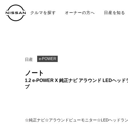
クルマを探す
オーナーの方へ
日産を知る
中古車
TO
e-POWER
日産
ノート
1.2 e-POWER X 純正ナビ アラウンド LEDヘッ
プ
☆純正ナビ☆アラウンドビューモニター☆LEDヘッドラ