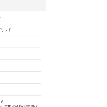
c
ブリッド
付き
時に定期点検整備(費用は