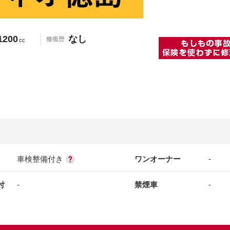
1200
なし
修復歴
cc
車検整備付き
ワンオーナー
-
付
-
禁煙車
-