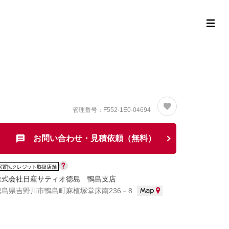
定中古車ラインナップ
購入サポート
お役立ち情報
MOR
管理番号：F552-1E0-04694
お問い合わせ・見積依頼（無料）
据置払クレジット取扱店舗
株式会社日産サティオ徳島 鴨島支店
徳島県吉野川市鴨島町麻植塚堂床南236－8