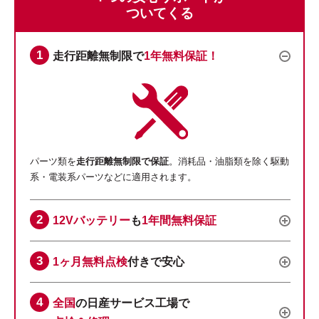
ついてくる
走行距離無制限で
1年無料保証！
パーツ類を
走行距離無制限で保証
。消耗品・油脂類を除く駆動
系・電装系パーツなどに適用されます。
12Vバッテリー
も
1年間無料保証
1ヶ月無料点検
付きで安心
全国
の日産サービス工場で