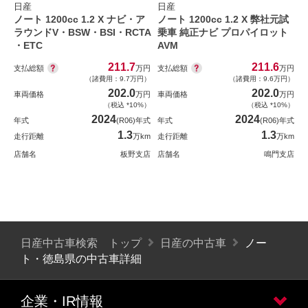
日産
日産
ノート 1200cc 1.2 X ナビ・ア
ノート 1200cc 1.2 X 弊社元試
ラウンドV・BSW・BSI・RCTA
乗車 純正ナビ プロパイロット
・ETC
AVM
211.7
211.6
支払総額
支払総額
万円
万円
（諸費用：9.7万円）
（諸費用：9.6万円）
202.0
202.0
車両価格
万円
車両価格
万円
（税込 *10%）
（税込 *10%）
2024
2024
年式
(R06)年式
年式
(R06)年式
1.3
1.3
走行距離
万km
走行距離
万km
店舗名
板野支店
店舗名
鳴門支店
日産中古車検索 トップ
日産の中古車
ノー
ト・徳島県の中古車詳細
企業・IR情報