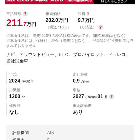
支払総額
車両価格
諸費用
211
202.0
万円
9.7
万円
.7
万円
（税込 *10%）
（リ済込）
※車両価格は、消費税10%の税込価格の表示です。(非課税車両を除く)
※車両価格には、保険料、税金（消費税を除く）、登録等に伴う費用等は含
まれておりません。
ナビ、アラウンドビュー、ETＣ、プロパイロット、ドラレコ、
当社試乗車
年式
走行距離
2024
0.9
(R06)年
万km
排気量
車検
1200
2027
01
cc
(R09)年
月
修復歴
車両評価書
なし
あり
評価機関
AIS