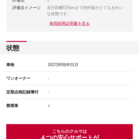
評価点
5
評価点イメージ
走行距離5万kmまで内外装がとてもきれい
な状態です。
車両状態証明書を見る
状態
車検
2027
(R09)年
01
月
ワンオーナー
-
定期点検記録簿付
-
禁煙車
○
こちらのクルマは
４つの安心サポートが