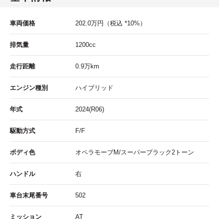
車両価格
202.0
万円
（税込 *10%）
排気量
1200cc
走行距離
0.9
万km
エンジン種別
ハイブリッド
年式
2024(R06)
駆動方式
F/F
ボディ色
オペラモーブM/スーパーブラック2トーン
ハンドル
右
車台末尾番号
502
ミッション
AT