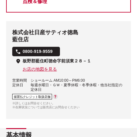
点検＆修理
株式会社日産サティオ徳島
藍住店
0800-919-9559
板野郡藍住町徳命字前須東２８－１
お店の地図を見る
営業時間
ショールーム AM10:00～PM6:00
定休日
毎週水曜日・ＧＷ・夏季休暇・冬季休暇・他当社指定の
定休日
据置払クレジット取扱店舗
※詳しくはお問合せください。
※在庫状況については販売店にお問合せください
基本情報