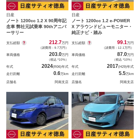
日産
日産
ノート 1200cc 1.2 X 90周年記
ノート 1200cc 1.2 e-POWER
念車 弊社元試乗車 90thアニバ
X アラウンドビューモニター・
ーサリー
純正ナビ・踏み
212.7
99.1
支払総額
支払総額
万円
万円
（諸費用：9.7万円）
（諸費用：12.1万円）
203.0
87.0
車両価格
万円
車両価格
万円
（税込 *10%）
（税込 *10%）
2024
2017
年式
(R06)年式
年式
(H29)年式
0.6
5.5
走行距離
万km
走行距離
万km
店舗名
阿南支店
店舗名
阿南支店