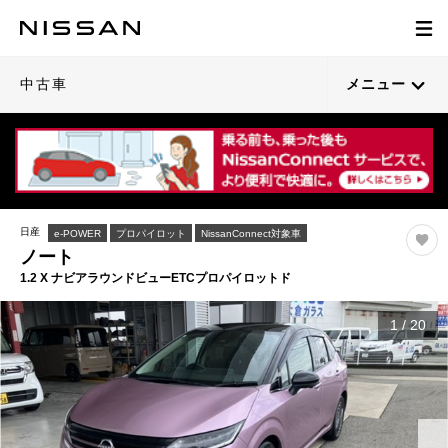
中古車
メニュー
日産
e-POWER
プロパイロット
NissanConnect対象車
ノート
1.2 X ナビアラウンドビューETCプロパイロットド
1
/
20