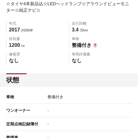
☆タイヤ4本新品込☆LEDヘッドランプ☆アラウンドビューモニ
ター☆純正ナビ☆
年式
走行距離
2017
3.4
(H29)年
万km
排気量
車検
1200
整備付き
cc
修復歴
車両評価書
なし
なし
状態
車検
整備付き
ワンオーナー
-
定期点検記録簿付
-
禁煙車
-