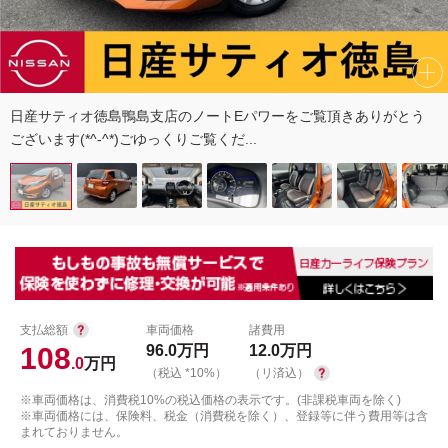
日産サティオ徳島鴨島支店のノートEパワーをご覧頂きありがとう
ございます(*^-^*)ごゆっくりご覧くだ...
支払総額
車両価格
諸費用
108
96.0
万円
12.0
万円
.0
万円
（税込 *10%）
（リ済込）
※車両価格は、消費税10%の税込価格の表示です。(非課税車両を除く)
※車両価格には、保険料、税金（消費税を除く）、登録等に伴う費用等は含
まれておりません。