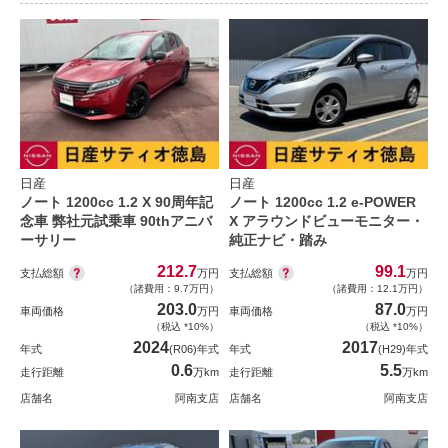
日産
日産
ノート 1200cc 1.2 X 90周年記
ノート 1200cc 1.2 e-POWER
念車 弊社元試乗車 90thアニバ
X アラウンドビューモニター・
ーサリー
純正ナビ・踏み
212.7
99.1
支払総額
支払総額
万円
万円
（諸費用：9.7万円）
（諸費用：12.1万円）
203.0
87.0
車両価格
万円
車両価格
万円
（税込 *10%）
（税込 *10%）
2024
2017
年式
(R06)年式
年式
(H29)年式
0.6
5.5
走行距離
万km
走行距離
万km
店舗名
阿南支店
店舗名
阿南支店