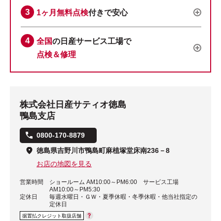
1ヶ月無料点検
付きで安心
全国
の日産サービス工場で
点検＆修理
株式会社日産サティオ徳島
鴨島支店
0800-170-8879
徳島県吉野川市鴨島町麻植塚堂床南236－8
お店の地図を見る
営業時間
ショールーム AM10:00～PM6:00 サービス工場
AM10:00～PM5:30
定休日
毎週水曜日・ＧＷ・夏季休暇・冬季休暇・他当社指定の
定休日
据置払クレジット取扱店舗