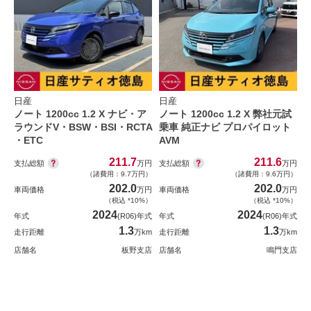
日産
日産
ノート 1200cc 1.2 X ナビ・ア
ノート 1200cc 1.2 X 弊社元試
ラウンドV・BSW・BSI・RCTA
乗車 純正ナビ プロパイロット
・ETC
AVM
211.7
211.6
支払総額
支払総額
万円
万円
（諸費用：9.7万円）
（諸費用：9.6万円）
202.0
202.0
車両価格
万円
車両価格
万円
（税込 *10%）
（税込 *10%）
2024
2024
年式
(R06)年式
年式
(R06)年式
1.3
1.3
走行距離
万km
走行距離
万km
店舗名
板野支店
店舗名
鳴門支店